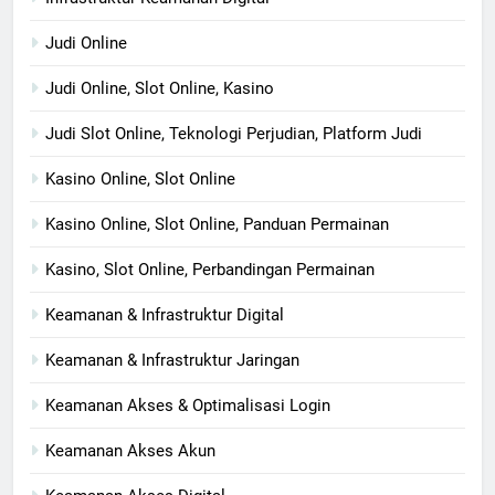
Judi Online
Judi Online, Slot Online, Kasino
Judi Slot Online, Teknologi Perjudian, Platform Judi
Kasino Online, Slot Online
Kasino Online, Slot Online, Panduan Permainan
Kasino, Slot Online, Perbandingan Permainan
Keamanan & Infrastruktur Digital
Keamanan & Infrastruktur Jaringan
Keamanan Akses & Optimalisasi Login
Keamanan Akses Akun