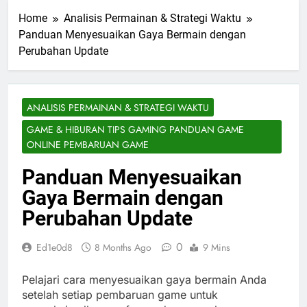
Home
Analisis Permainan & Strategi Waktu
Panduan Menyesuaikan Gaya Bermain dengan
Perubahan Update
ANALISIS PERMAINAN & STRATEGI WAKTU
GAME & HIBURAN TIPS GAMING PANDUAN GAME
ONLINE PEMBARUAN GAME
Panduan Menyesuaikan
Gaya Bermain dengan
Perubahan Update
0
Ed1e0d8
8 Months Ago
9 Mins
Pelajari cara menyesuaikan gaya bermain Anda
setelah setiap pembaruan game untuk