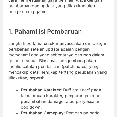
cara menyesuaikan gaya bermain Anda dengan
pembaruan dan update yang dilakukan oleh
pengembang game.
1. Pahami Isi Pembaruan
Langkah pertama untuk menyesuaikan diri dengan
perubahan setelah update adalah dengan
memahami apa yang sebenarnya berubah dalam
game tersebut. Biasanya, pengembang akan
merilis catatan pembaruan (patch notes) yang
mencakup detail lengkap tentang perubahan yang
dilakukan, seperti:
Perubahan Karakter
: Buff atau nerf pada
kemampuan karakter, pengurangan atau
penambahan damage, atau penyesuaian
cooldown.
Perubahan Gameplay
: Pembaruan pada