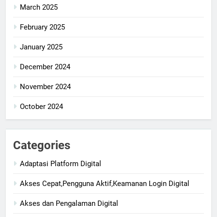
March 2025
February 2025
January 2025
December 2024
November 2024
October 2024
Categories
Adaptasi Platform Digital
Akses Cepat,Pengguna Aktif,Keamanan Login Digital
Akses dan Pengalaman Digital