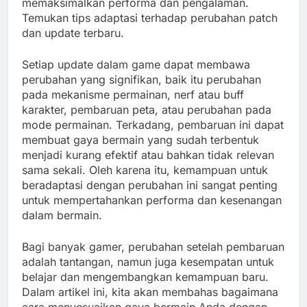
memaksimalkan performa dan pengalaman.
Temukan tips adaptasi terhadap perubahan patch
dan update terbaru.
Setiap update dalam game dapat membawa
perubahan yang signifikan, baik itu perubahan
pada mekanisme permainan, nerf atau buff
karakter, pembaruan peta, atau perubahan pada
mode permainan. Terkadang, pembaruan ini dapat
membuat gaya bermain yang sudah terbentuk
menjadi kurang efektif atau bahkan tidak relevan
sama sekali. Oleh karena itu, kemampuan untuk
beradaptasi dengan perubahan ini sangat penting
untuk mempertahankan performa dan kesenangan
dalam bermain.
Bagi banyak gamer, perubahan setelah pembaruan
adalah tantangan, namun juga kesempatan untuk
belajar dan mengembangkan kemampuan baru.
Dalam artikel ini, kita akan membahas bagaimana