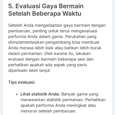
5. Evaluasi Gaya Bermain
Setelah Beberapa Waktu
Setelah Anda mengadaptasi gaya bermain dengan
pembaruan, penting untuk terus mengevaluasi
performa Anda dalam game. Perubahan yang
diimplementasikan pengembang bisa membuat
Anda merasa lebih baik atau bahkan lebih buruk
dalam permainan. Oleh karena itu, lakukan
evaluasi dengan bermain beberapa sesi dan
perhatikan apakah ada aspek yang perlu
diperbaiki lebih lanjut.
Tips evaluasi:
Lihat statistik Anda
: Banyak game yang
menawarkan statistik permainan. Perhatikan
apakah performa Anda meningkat atau
menurun setelah pembaruan.