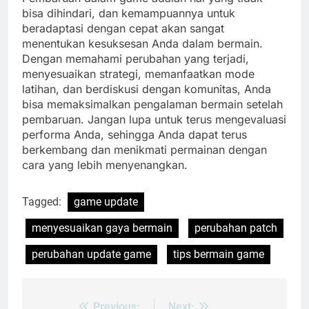
bisa dihindari, dan kemampuannya untuk
beradaptasi dengan cepat akan sangat
menentukan kesuksesan Anda dalam bermain.
Dengan memahami perubahan yang terjadi,
menyesuaikan strategi, memanfaatkan mode
latihan, dan berdiskusi dengan komunitas, Anda
bisa memaksimalkan pengalaman bermain setelah
pembaruan. Jangan lupa untuk terus mengevaluasi
performa Anda, sehingga Anda dapat terus
berkembang dan menikmati permainan dengan
cara yang lebih menyenangkan.
Tagged:
game update
menyesuaikan gaya bermain
perubahan patch
perubahan update game
tips bermain game
Previous:
Next: