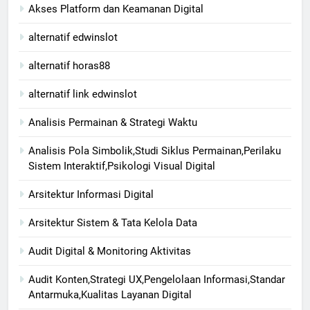
Akses Platform dan Keamanan Digital
alternatif edwinslot
alternatif horas88
alternatif link edwinslot
Analisis Permainan & Strategi Waktu
Analisis Pola Simbolik,Studi Siklus Permainan,Perilaku
Sistem Interaktif,Psikologi Visual Digital
Arsitektur Informasi Digital
Arsitektur Sistem & Tata Kelola Data
Audit Digital & Monitoring Aktivitas
Audit Konten,Strategi UX,Pengelolaan Informasi,Standar
Antarmuka,Kualitas Layanan Digital