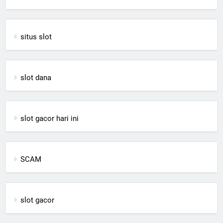
situs slot
slot dana
slot gacor hari ini
SCAM
slot gacor