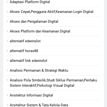
Adaptasi Platform Digital
Akses Cepat,Pengguna Aktif,Keamanan Login Digital
Akses dan Pengalaman Digital
Akses Platform dan Keamanan Digital
alternatif edwinslot
alternatif horas88
alternatif link edwinslot
Analisis Permainan & Strategi Waktu
Analisis Pola Simbolik,Studi Siklus Permainan,Perilaku
Sistem Interaktif,Psikologi Visual Digital
Arsitektur Informasi Digital
Arsitektur Sistem & Tata Kelola Data