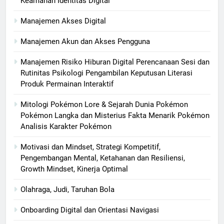
Keamanan Identitas Digital
Manajemen Akses Digital
Manajemen Akun dan Akses Pengguna
Manajemen Risiko Hiburan Digital Perencanaan Sesi dan
Rutinitas Psikologi Pengambilan Keputusan Literasi
Produk Permainan Interaktif
Mitologi Pokémon Lore & Sejarah Dunia Pokémon
Pokémon Langka dan Misterius Fakta Menarik Pokémon
Analisis Karakter Pokémon
Motivasi dan Mindset, Strategi Kompetitif,
Pengembangan Mental, Ketahanan dan Resiliensi,
Growth Mindset, Kinerja Optimal
Olahraga, Judi, Taruhan Bola
Onboarding Digital dan Orientasi Navigasi