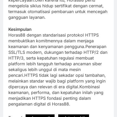
kepercayaan.Oleh karena itu, Horas88 perlu
mengelola siklus hidup sertifikat dengan cermat,
termasuk otomatisasi pembaruan untuk mencegah
gangguan layanan.
Kesimpulan
Horas88 dengan standarisasi protokol HTTPS
membuktikan komitmennya dalam menjaga
keamanan dan kenyamanan pengguna.Penerapan
SSL/TLS modern, dukungan terhadap HTTP/2 dan
HTTP/3, serta kepatuhan regulasi membuat
platform lebih tangguh terhadap ancaman siber
sekaligus lebih unggul di mata mesin
pencari.HTTPS tidak lagi sekadar opsi tambahan,
melainkan standar wajib bagi platform yang ingin
dipercaya dan relevan di era digital.Kombinasi
keamanan, performa, dan kepatuhan inilah yang
menjadikan HTTPS fondasi penting dalam
pengalaman digital di Horas88.