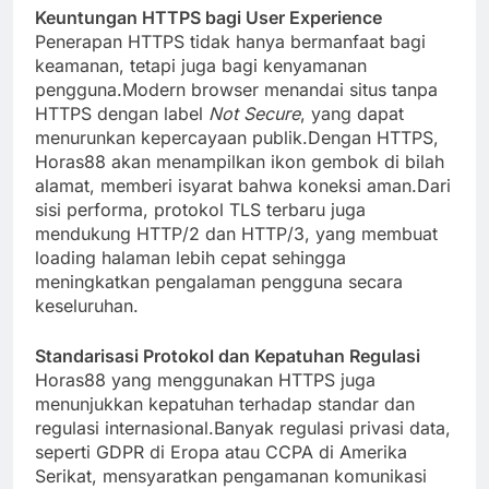
Keuntungan HTTPS bagi User Experience
Penerapan HTTPS tidak hanya bermanfaat bagi
keamanan, tetapi juga bagi kenyamanan
pengguna.Modern browser menandai situs tanpa
HTTPS dengan label
Not Secure
, yang dapat
menurunkan kepercayaan publik.Dengan HTTPS,
Horas88 akan menampilkan ikon gembok di bilah
alamat, memberi isyarat bahwa koneksi aman.Dari
sisi performa, protokol TLS terbaru juga
mendukung HTTP/2 dan HTTP/3, yang membuat
loading halaman lebih cepat sehingga
meningkatkan pengalaman pengguna secara
keseluruhan.
Standarisasi Protokol dan Kepatuhan Regulasi
Horas88 yang menggunakan HTTPS juga
menunjukkan kepatuhan terhadap standar dan
regulasi internasional.Banyak regulasi privasi data,
seperti GDPR di Eropa atau CCPA di Amerika
Serikat, mensyaratkan pengamanan komunikasi