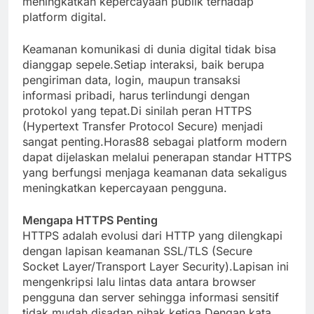
meningkatkan kepercayaan publik terhadap
platform digital.
Keamanan komunikasi di dunia digital tidak bisa
dianggap sepele.Setiap interaksi, baik berupa
pengiriman data, login, maupun transaksi
informasi pribadi, harus terlindungi dengan
protokol yang tepat.Di sinilah peran HTTPS
(Hypertext Transfer Protocol Secure) menjadi
sangat penting.Horas88 sebagai platform modern
dapat dijelaskan melalui penerapan standar HTTPS
yang berfungsi menjaga keamanan data sekaligus
meningkatkan kepercayaan pengguna.
Mengapa HTTPS Penting
HTTPS adalah evolusi dari HTTP yang dilengkapi
dengan lapisan keamanan SSL/TLS (Secure
Socket Layer/Transport Layer Security).Lapisan ini
mengenkripsi lalu lintas data antara browser
pengguna dan server sehingga informasi sensitif
tidak mudah disadap pihak ketiga.Dengan kata