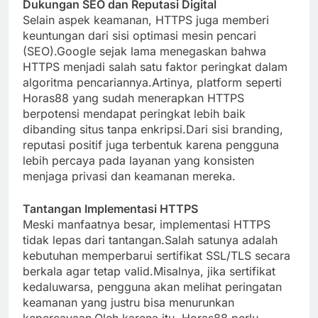
Dukungan SEO dan Reputasi Digital
Selain aspek keamanan, HTTPS juga memberi
keuntungan dari sisi optimasi mesin pencari
(SEO).Google sejak lama menegaskan bahwa
HTTPS menjadi salah satu faktor peringkat dalam
algoritma pencariannya.Artinya, platform seperti
Horas88 yang sudah menerapkan HTTPS
berpotensi mendapat peringkat lebih baik
dibanding situs tanpa enkripsi.Dari sisi branding,
reputasi positif juga terbentuk karena pengguna
lebih percaya pada layanan yang konsisten
menjaga privasi dan keamanan mereka.
Tantangan Implementasi HTTPS
Meski manfaatnya besar, implementasi HTTPS
tidak lepas dari tantangan.Salah satunya adalah
kebutuhan memperbarui sertifikat SSL/TLS secara
berkala agar tetap valid.Misalnya, jika sertifikat
kedaluwarsa, pengguna akan melihat peringatan
keamanan yang justru bisa menurunkan