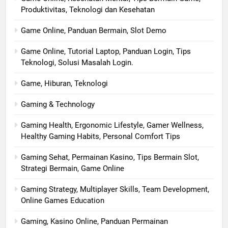
Produktivitas, Teknologi dan Kesehatan
Game Online, Panduan Bermain, Slot Demo
Game Online, Tutorial Laptop, Panduan Login, Tips
Teknologi, Solusi Masalah Login.
Game, Hiburan, Teknologi
Gaming & Technology
Gaming Health, Ergonomic Lifestyle, Gamer Wellness,
Healthy Gaming Habits, Personal Comfort Tips
Gaming Sehat, Permainan Kasino, Tips Bermain Slot,
Strategi Bermain, Game Online
Gaming Strategy, Multiplayer Skills, Team Development,
Online Games Education
Gaming, Kasino Online, Panduan Permainan