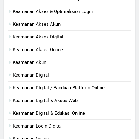
Keamanan Akses & Optimalisasi Login
Keamanan Akses Akun
Keamanan Akses Digital
Keamanan Akses Online
Keamanan Akun
Keamanan Digital
Keamanan Digital / Panduan Platform Online
Keamanan Digital & Akses Web
Keamanan Digital & Edukasi Online
Keamanan Login Digital
Keamanan Online