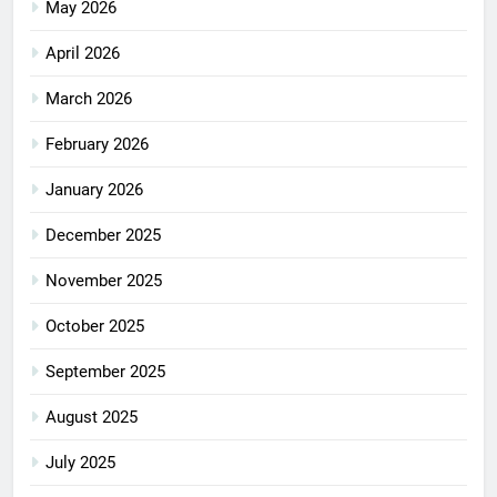
May 2026
April 2026
March 2026
February 2026
January 2026
December 2025
November 2025
October 2025
September 2025
August 2025
July 2025