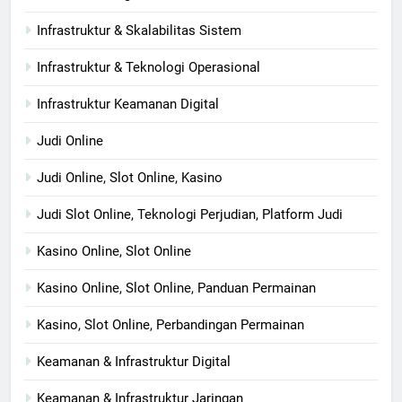
Infrastruktur & Skalabilitas Sistem
Infrastruktur & Teknologi Operasional
Infrastruktur Keamanan Digital
Judi Online
Judi Online, Slot Online, Kasino
Judi Slot Online, Teknologi Perjudian, Platform Judi
Kasino Online, Slot Online
Kasino Online, Slot Online, Panduan Permainan
Kasino, Slot Online, Perbandingan Permainan
Keamanan & Infrastruktur Digital
Keamanan & Infrastruktur Jaringan