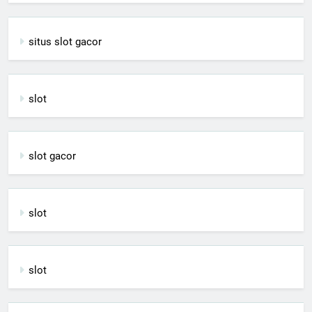
situs slot gacor
slot
slot gacor
slot
slot