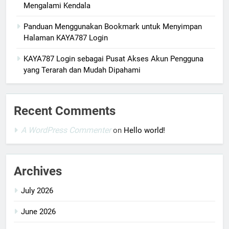
Mengalami Kendala
Panduan Menggunakan Bookmark untuk Menyimpan
Halaman KAYA787 Login
KAYA787 Login sebagai Pusat Akses Akun Pengguna
yang Terarah dan Mudah Dipahami
Recent Comments
A WordPress Commenter
on
Hello world!
Archives
July 2026
June 2026