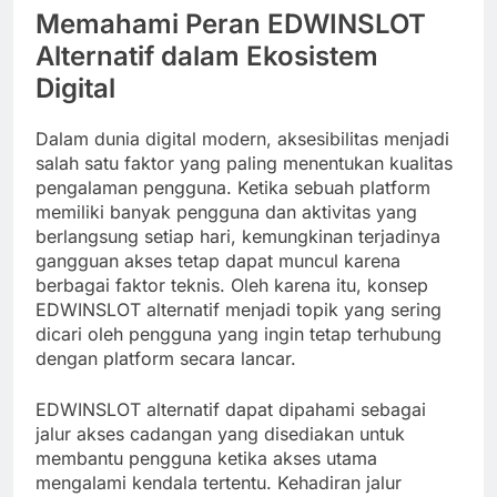
Memahami Peran EDWINSLOT
Alternatif dalam Ekosistem
Digital
Dalam dunia digital modern, aksesibilitas menjadi
salah satu faktor yang paling menentukan kualitas
pengalaman pengguna. Ketika sebuah platform
memiliki banyak pengguna dan aktivitas yang
berlangsung setiap hari, kemungkinan terjadinya
gangguan akses tetap dapat muncul karena
berbagai faktor teknis. Oleh karena itu, konsep
EDWINSLOT alternatif menjadi topik yang sering
dicari oleh pengguna yang ingin tetap terhubung
dengan platform secara lancar.
EDWINSLOT alternatif dapat dipahami sebagai
jalur akses cadangan yang disediakan untuk
membantu pengguna ketika akses utama
mengalami kendala tertentu. Kehadiran jalur