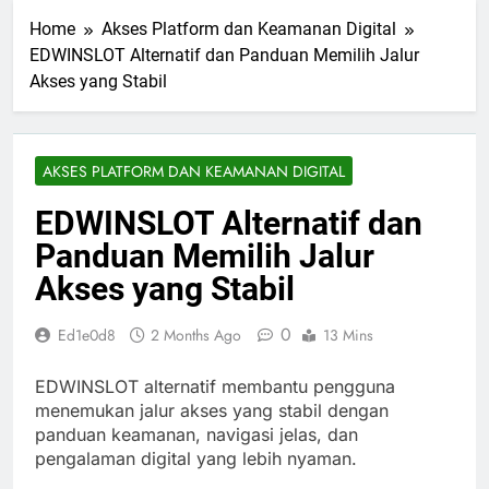
Home
Akses Platform dan Keamanan Digital
EDWINSLOT Alternatif dan Panduan Memilih Jalur
Akses yang Stabil
AKSES PLATFORM DAN KEAMANAN DIGITAL
EDWINSLOT Alternatif dan
Panduan Memilih Jalur
Akses yang Stabil
0
Ed1e0d8
2 Months Ago
13 Mins
EDWINSLOT alternatif membantu pengguna
menemukan jalur akses yang stabil dengan
panduan keamanan, navigasi jelas, dan
pengalaman digital yang lebih nyaman.