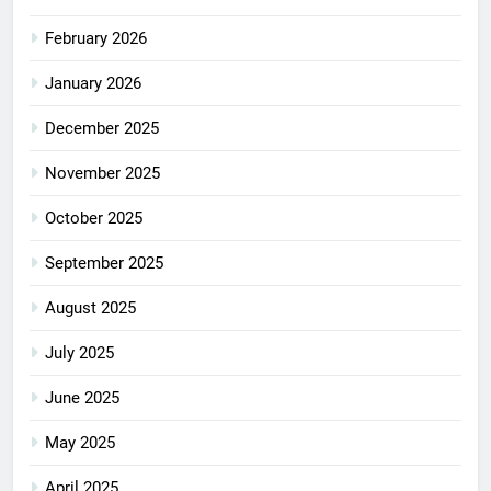
February 2026
January 2026
December 2025
November 2025
October 2025
September 2025
August 2025
July 2025
June 2025
May 2025
April 2025