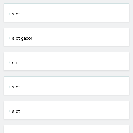
slot
slot gacor
slot
slot
slot