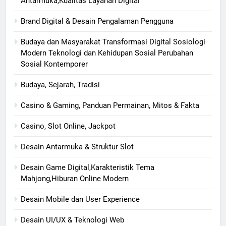
Antarmuka,Kualitas Layanan Digital
Brand Digital & Desain Pengalaman Pengguna
Budaya dan Masyarakat Transformasi Digital Sosiologi
Modern Teknologi dan Kehidupan Sosial Perubahan
Sosial Kontemporer
Budaya, Sejarah, Tradisi
Casino & Gaming, Panduan Permainan, Mitos & Fakta
Casino, Slot Online, Jackpot
Desain Antarmuka & Struktur Slot
Desain Game Digital,Karakteristik Tema
Mahjong,Hiburan Online Modern
Desain Mobile dan User Experience
Desain UI/UX & Teknologi Web