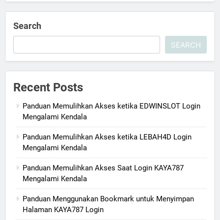
Search
SEARCH
Recent Posts
Panduan Memulihkan Akses ketika EDWINSLOT Login
Mengalami Kendala
Panduan Memulihkan Akses ketika LEBAH4D Login
Mengalami Kendala
Panduan Memulihkan Akses Saat Login KAYA787
Mengalami Kendala
Panduan Menggunakan Bookmark untuk Menyimpan
Halaman KAYA787 Login