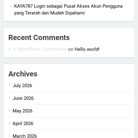
KAYA787 Login sebagai Pusat Akses Akun Pengguna
yang Terarah dan Mudah Dipahami
Recent Comments
A WordPress Commenter
on
Hello world!
Archives
July 2026
June 2026
May 2026
April 2026
March 2026