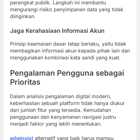
perangkat publik. Langkah ini membantu
mengurangi risiko penyimpanan data yang tidak
diinginkan.
Jaga Kerahasiaan Informasi Akun
Prinsip keamanan dasar tetap berlaku, yaitu tidak
membagikan informasi akun kepada pihak lain dan
menggunakan kombinasi kata sandi yang kuat.
Pengalaman Pengguna sebagai
Prioritas
Dalam analisis pengalaman digital modern,
keberhasilan sebuah platform tidak hanya diukur
dari jumlah fitur yang tersedia. Kemudahan
penggunaan dan kenyamanan navigasi justru
menjadi faktor yang lebih menentukan.
edwinslot
alternatif yang baik harus mampu