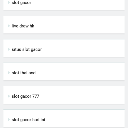
slot gacor
live draw hk
situs slot gacor
slot thailand
slot gacor 777
slot gacor hari ini