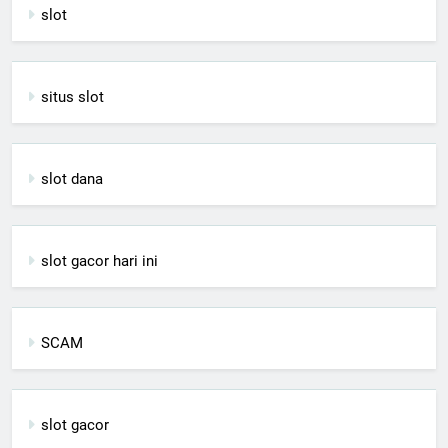
slot
situs slot
slot dana
slot gacor hari ini
SCAM
slot gacor