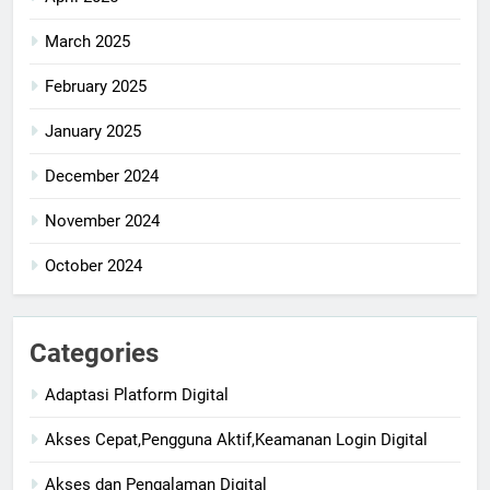
March 2025
February 2025
January 2025
December 2024
November 2024
October 2024
Categories
Adaptasi Platform Digital
Akses Cepat,Pengguna Aktif,Keamanan Login Digital
Akses dan Pengalaman Digital