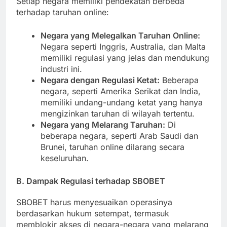
Setiap negara memiliki pendekatan berbeda
terhadap taruhan online:
Negara yang Melegalkan Taruhan Online:
Negara seperti Inggris, Australia, dan Malta
memiliki regulasi yang jelas dan mendukung
industri ini.
Negara dengan Regulasi Ketat:
Beberapa
negara, seperti Amerika Serikat dan India,
memiliki undang-undang ketat yang hanya
mengizinkan taruhan di wilayah tertentu.
Negara yang Melarang Taruhan:
Di
beberapa negara, seperti Arab Saudi dan
Brunei, taruhan online dilarang secara
keseluruhan.
B. Dampak Regulasi terhadap SBOBET
SBOBET harus menyesuaikan operasinya
berdasarkan hukum setempat, termasuk
memblokir akses di negara-negara yang melarang