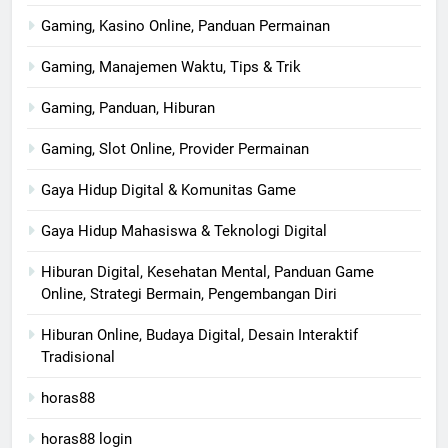
Gaming, Kasino Online, Panduan Permainan
Gaming, Manajemen Waktu, Tips & Trik
Gaming, Panduan, Hiburan
Gaming, Slot Online, Provider Permainan
Gaya Hidup Digital & Komunitas Game
Gaya Hidup Mahasiswa & Teknologi Digital
Hiburan Digital, Kesehatan Mental, Panduan Game
Online, Strategi Bermain, Pengembangan Diri
Hiburan Online, Budaya Digital, Desain Interaktif
Tradisional
horas88
horas88 login