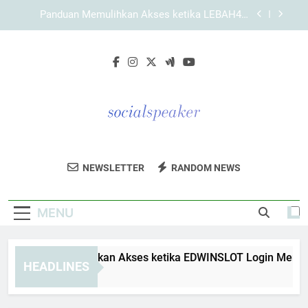
Skip
Panduan Memulihkan Akses Saat Login KAYA787
to
Mengalami Kendala
content
Panduan Menggunakan Bookmark untuk
Menyimpan Halaman KAYA787 Login
Panduan Memulihkan Akses ketika EDWINSLOT
Login Mengalami Kendala
Panduan Memulihkan Akses ketika LEBAH4D
Login Mengalami Kendala
Panduan Memulihkan Akses Saat Login KAYA787
Mengalami Kendala
Social Speaker
Tingkatkan Kehadiran Media Sosial Anda
Panduan Menggunakan Bookmark untuk
NEWSLETTER
RANDOM NEWS
Menyimpan Halaman KAYA787 Login
Dengan Layanan Pemasaran Dari Social
Speaker. Solusi Untuk Bisnis Modern.
MENU
nduan Memulihkan Akses ketika EDWINSLOT Login Mengalam
HEADLINES
Weeks Ago