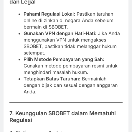
dan Legal
Pahami Regulasi Lokal:
Pastikan taruhan
online diizinkan di negara Anda sebelum
bermain di SBOBET.
Gunakan VPN dengan Hati-Hati:
Jika Anda
menggunakan VPN untuk mengakses
SBOBET, pastikan tidak melanggar hukum
setempat.
Pilih Metode Pembayaran yang Sah:
Gunakan metode pembayaran resmi untuk
menghindari masalah hukum.
Tetapkan Batas Taruhan:
Bermainlah
dengan bijak dan sesuai dengan anggaran
Anda.
7.
Keunggulan SBOBET dalam Mematuhi
Regulasi