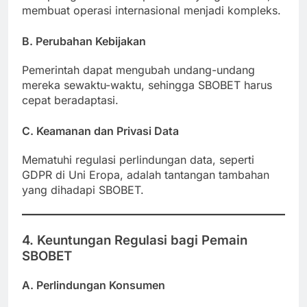
membuat operasi internasional menjadi kompleks.
B. Perubahan Kebijakan
Pemerintah dapat mengubah undang-undang
mereka sewaktu-waktu, sehingga SBOBET harus
cepat beradaptasi.
C. Keamanan dan Privasi Data
Mematuhi regulasi perlindungan data, seperti
GDPR di Uni Eropa, adalah tantangan tambahan
yang dihadapi SBOBET.
4.
Keuntungan Regulasi bagi Pemain
SBOBET
A. Perlindungan Konsumen