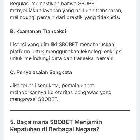
Regulasi memastikan bahwa SBOBET
menyediakan layanan yang adil dan transparan,
melindungi pemain dari praktik yang tidak etis.
B. Keamanan Transaksi
Lisensi yang dimiliki SBOBET mengharuskan
platform untuk menggunakan teknologi enkripsi
untuk melindungi data dan transaksi pemain.
C. Penyelesaian Sengketa
Jika terjadi sengketa, pemain dapat
melaporkannya ke otoritas pengawas yang
mengawasi SBOBET.
5.
Bagaimana SBOBET Menjamin
Kepatuhan di Berbagai Negara?