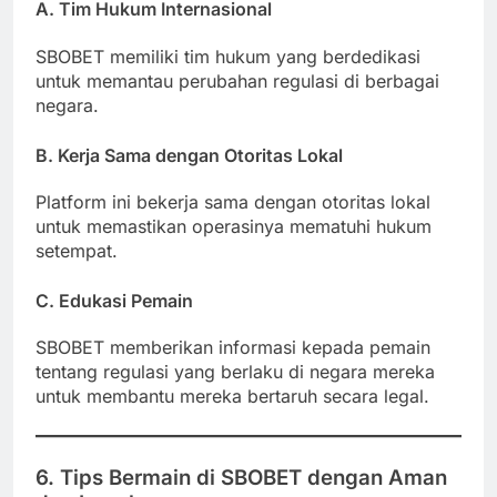
A. Tim Hukum Internasional
SBOBET memiliki tim hukum yang berdedikasi
untuk memantau perubahan regulasi di berbagai
negara.
B. Kerja Sama dengan Otoritas Lokal
Platform ini bekerja sama dengan otoritas lokal
untuk memastikan operasinya mematuhi hukum
setempat.
C. Edukasi Pemain
SBOBET memberikan informasi kepada pemain
tentang regulasi yang berlaku di negara mereka
untuk membantu mereka bertaruh secara legal.
6.
Tips Bermain di SBOBET dengan Aman