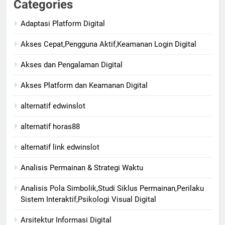
Categories
Adaptasi Platform Digital
Akses Cepat,Pengguna Aktif,Keamanan Login Digital
Akses dan Pengalaman Digital
Akses Platform dan Keamanan Digital
alternatif edwinslot
alternatif horas88
alternatif link edwinslot
Analisis Permainan & Strategi Waktu
Analisis Pola Simbolik,Studi Siklus Permainan,Perilaku
Sistem Interaktif,Psikologi Visual Digital
Arsitektur Informasi Digital