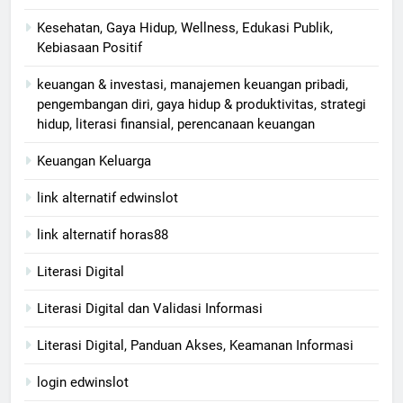
Kesehatan, Gaya Hidup, Wellness, Edukasi Publik,
Kebiasaan Positif
keuangan & investasi, manajemen keuangan pribadi,
pengembangan diri, gaya hidup & produktivitas, strategi
hidup, literasi finansial, perencanaan keuangan
Keuangan Keluarga
link alternatif edwinslot
link alternatif horas88
Literasi Digital
Literasi Digital dan Validasi Informasi
Literasi Digital, Panduan Akses, Keamanan Informasi
login edwinslot