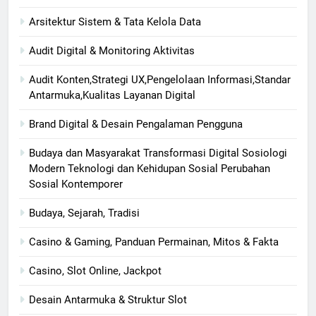
Arsitektur Sistem & Tata Kelola Data
Audit Digital & Monitoring Aktivitas
Audit Konten,Strategi UX,Pengelolaan Informasi,Standar
Antarmuka,Kualitas Layanan Digital
Brand Digital & Desain Pengalaman Pengguna
Budaya dan Masyarakat Transformasi Digital Sosiologi
Modern Teknologi dan Kehidupan Sosial Perubahan
Sosial Kontemporer
Budaya, Sejarah, Tradisi
Casino & Gaming, Panduan Permainan, Mitos & Fakta
Casino, Slot Online, Jackpot
Desain Antarmuka & Struktur Slot