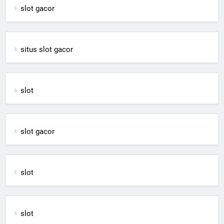
slot gacor
situs slot gacor
slot
slot gacor
slot
slot