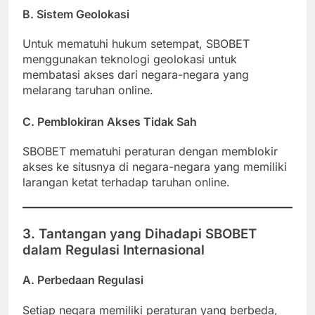
B. Sistem Geolokasi
Untuk mematuhi hukum setempat, SBOBET
menggunakan teknologi geolokasi untuk
membatasi akses dari negara-negara yang
melarang taruhan online.
C. Pemblokiran Akses Tidak Sah
SBOBET mematuhi peraturan dengan memblokir
akses ke situsnya di negara-negara yang memiliki
larangan ketat terhadap taruhan online.
3.
Tantangan yang Dihadapi SBOBET
dalam Regulasi Internasional
A. Perbedaan Regulasi
Setiap negara memiliki peraturan yang berbeda,