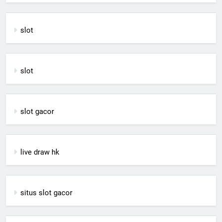
slot
slot
slot gacor
live draw hk
situs slot gacor