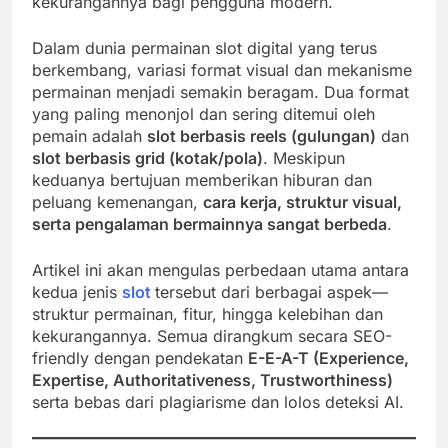
kekurangannya bagi pengguna modern.
Dalam dunia permainan slot digital yang terus
berkembang, variasi format visual dan mekanisme
permainan menjadi semakin beragam. Dua format
yang paling menonjol dan sering ditemui oleh
pemain adalah
slot berbasis reels (gulungan)
dan
slot berbasis grid (kotak/pola)
. Meskipun
keduanya bertujuan memberikan hiburan dan
peluang kemenangan,
cara kerja, struktur visual,
serta pengalaman bermainnya sangat berbeda
.
Artikel ini akan mengulas perbedaan utama antara
kedua jenis
slot
tersebut dari berbagai aspek—
struktur permainan, fitur, hingga kelebihan dan
kekurangannya. Semua dirangkum secara SEO-
friendly dengan pendekatan
E-E-A-T (Experience,
Expertise, Authoritativeness, Trustworthiness)
serta bebas dari plagiarisme dan lolos deteksi AI.