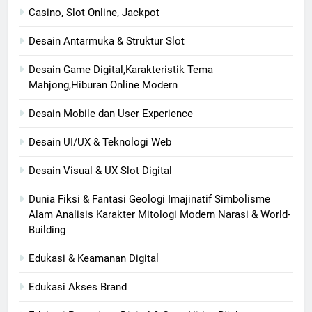
Casino, Slot Online, Jackpot
Desain Antarmuka & Struktur Slot
Desain Game Digital,Karakteristik Tema
Mahjong,Hiburan Online Modern
Desain Mobile dan User Experience
Desain UI/UX & Teknologi Web
Desain Visual & UX Slot Digital
Dunia Fiksi & Fantasi Geologi Imajinatif Simbolisme
Alam Analisis Karakter Mitologi Modern Narasi & World-
Building
Edukasi & Keamanan Digital
Edukasi Akses Brand