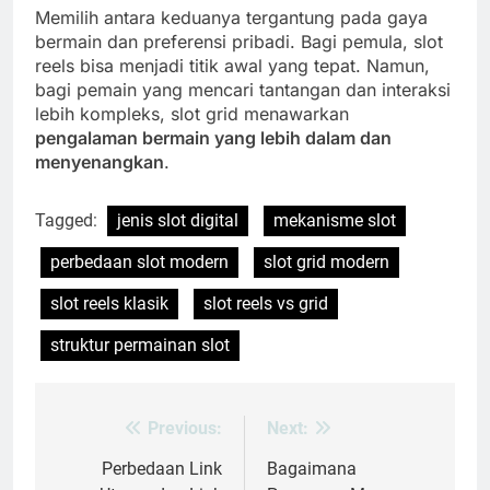
Memilih antara keduanya tergantung pada gaya
bermain dan preferensi pribadi. Bagi pemula, slot
reels bisa menjadi titik awal yang tepat. Namun,
bagi pemain yang mencari tantangan dan interaksi
lebih kompleks, slot grid menawarkan
pengalaman bermain yang lebih dalam dan
menyenangkan
.
Tagged:
jenis slot digital
mekanisme slot
perbedaan slot modern
slot grid modern
slot reels klasik
slot reels vs grid
struktur permainan slot
Previous:
Next:
Post
navigation
Perbedaan Link
Bagaimana