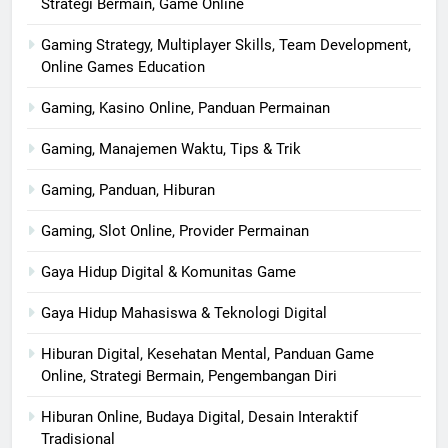
Strategi Bermain, Game Online
Gaming Strategy, Multiplayer Skills, Team Development,
Online Games Education
Gaming, Kasino Online, Panduan Permainan
Gaming, Manajemen Waktu, Tips & Trik
Gaming, Panduan, Hiburan
Gaming, Slot Online, Provider Permainan
Gaya Hidup Digital & Komunitas Game
Gaya Hidup Mahasiswa & Teknologi Digital
Hiburan Digital, Kesehatan Mental, Panduan Game
Online, Strategi Bermain, Pengembangan Diri
Hiburan Online, Budaya Digital, Desain Interaktif
Tradisional