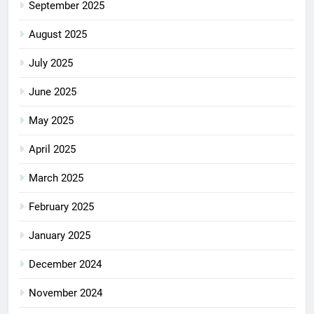
September 2025
August 2025
July 2025
June 2025
May 2025
April 2025
March 2025
February 2025
January 2025
December 2024
November 2024