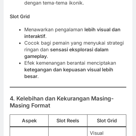
dengan tema-tema ikonik.
Slot Grid
Menawarkan pengalaman
lebih visual dan
interaktif
.
Cocok bagi pemain yang menyukai strategi
ringan dan
sensasi eksplorasi dalam
gameplay
.
Efek kemenangan berantai menciptakan
ketegangan dan kepuasan visual lebih
besar
.
4. Kelebihan dan Kekurangan Masing-
Masing Format
Aspek
Slot Reels
Slot Grid
Visual