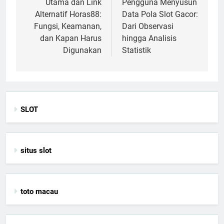
Utama dan Link
Pengguna Menyusun
Alternatif Horas88:
Data Pola Slot Gacor:
Fungsi, Keamanan,
Dari Observasi
dan Kapan Harus
hingga Analisis
Digunakan
Statistik
SLOT
situs slot
toto macau