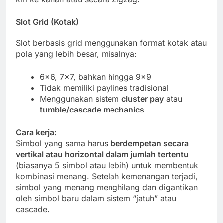
Slot Grid (Kotak)
Slot berbasis grid menggunakan format kotak atau
pola yang lebih besar, misalnya:
6×6, 7×7, bahkan hingga 9×9
Tidak memiliki paylines tradisional
Menggunakan sistem
cluster pay
atau
tumble/cascade mechanics
Cara kerja:
Simbol yang sama harus
berdempetan secara
vertikal atau horizontal dalam jumlah tertentu
(biasanya 5 simbol atau lebih) untuk membentuk
kombinasi menang. Setelah kemenangan terjadi,
simbol yang menang menghilang dan digantikan
oleh simbol baru dalam sistem “jatuh” atau
cascade.