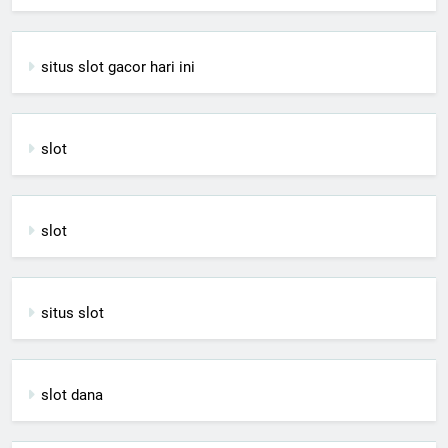
situs slot gacor hari ini
slot
slot
situs slot
slot dana