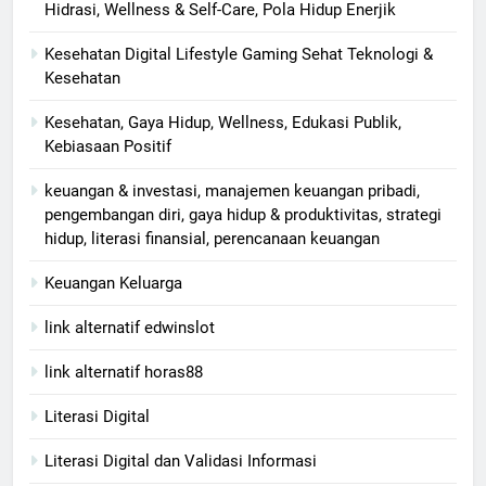
Hidrasi, Wellness & Self-Care, Pola Hidup Enerjik
Kesehatan Digital Lifestyle Gaming Sehat Teknologi &
Kesehatan
Kesehatan, Gaya Hidup, Wellness, Edukasi Publik,
Kebiasaan Positif
keuangan & investasi, manajemen keuangan pribadi,
pengembangan diri, gaya hidup & produktivitas, strategi
hidup, literasi finansial, perencanaan keuangan
Keuangan Keluarga
link alternatif edwinslot
link alternatif horas88
Literasi Digital
Literasi Digital dan Validasi Informasi