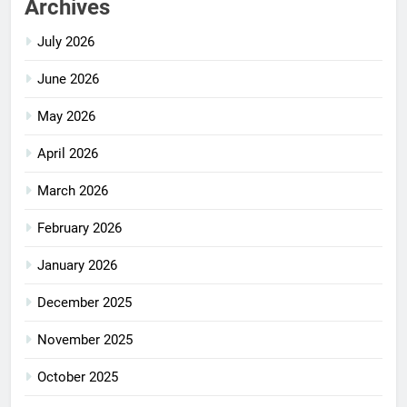
Archives
July 2026
June 2026
May 2026
April 2026
March 2026
February 2026
January 2026
December 2025
November 2025
October 2025