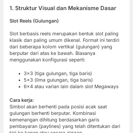
1. Struktur Visual dan Mekanisme Dasar
Slot Reels (Gulungan)
Slot berbasis reels merupakan bentuk slot paling
klasik dan paling umum dikenal. Format ini terdiri
dari beberapa kolom vertikal (gulungan) yang
berputar dari atas ke bawah. Biasanya
menggunakan konfigurasi seperti:
3×3 (tiga gulungan, tiga baris)
5×3 (lima gulungan, tiga baris)
6×4 atau varian lain dalam slot Megaways
Cara kerja:
Simbol akan berhenti pada posisi acak saat
gulungan berhenti berputar. Kombinasi
kemenangan dihitung berdasarkan garis
pembayaran (paylines) yang telah ditentukan dari
kiri ke kanan atau secara zigzag.