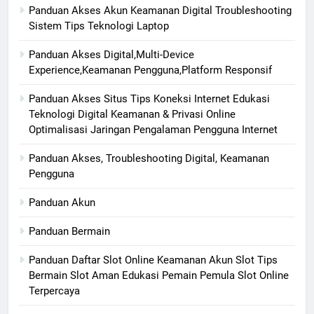
Panduan Akses Akun Keamanan Digital Troubleshooting
Sistem Tips Teknologi Laptop
Panduan Akses Digital,Multi-Device
Experience,Keamanan Pengguna,Platform Responsif
Panduan Akses Situs Tips Koneksi Internet Edukasi
Teknologi Digital Keamanan & Privasi Online
Optimalisasi Jaringan Pengalaman Pengguna Internet
Panduan Akses, Troubleshooting Digital, Keamanan
Pengguna
Panduan Akun
Panduan Bermain
Panduan Daftar Slot Online Keamanan Akun Slot Tips
Bermain Slot Aman Edukasi Pemain Pemula Slot Online
Terpercaya