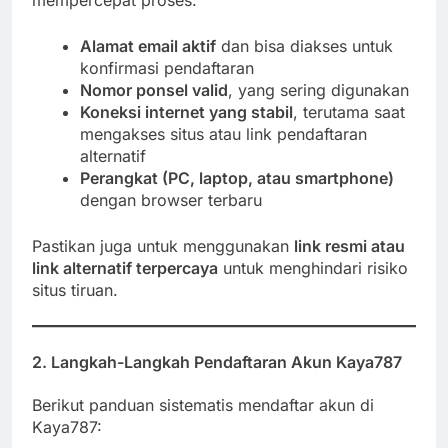
mempercepat proses:
Alamat email aktif
dan bisa diakses untuk
konfirmasi pendaftaran
Nomor ponsel valid
, yang sering digunakan
Koneksi internet yang stabil
, terutama saat
mengakses situs atau link pendaftaran
alternatif
Perangkat (PC, laptop, atau smartphone)
dengan browser terbaru
Pastikan juga untuk menggunakan
link resmi atau
link alternatif terpercaya
untuk menghindari risiko
situs tiruan.
2.
Langkah-Langkah Pendaftaran Akun Kaya787
Berikut panduan sistematis mendaftar akun di
Kaya787: