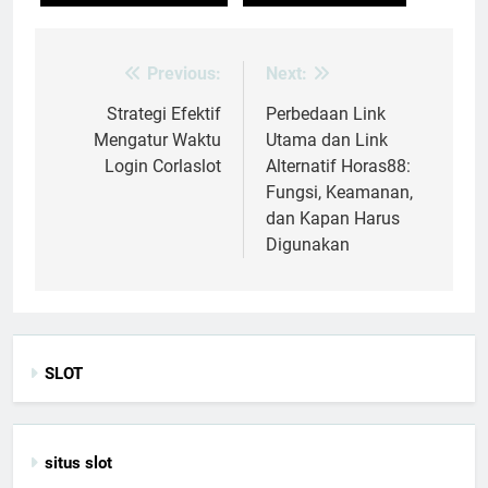
Previous:
Next:
Post
navigation
Strategi Efektif
Perbedaan Link
Mengatur Waktu
Utama dan Link
Login Corlaslot
Alternatif Horas88:
Fungsi, Keamanan,
dan Kapan Harus
Digunakan
SLOT
situs slot