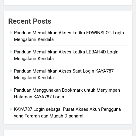
Recent Posts
Panduan Memulihkan Akses ketika EDWINSLOT Login
Mengalami Kendala
Panduan Memulihkan Akses ketika LEBAH4D Login
Mengalami Kendala
Panduan Memulihkan Akses Saat Login KAYA787
Mengalami Kendala
Panduan Menggunakan Bookmark untuk Menyimpan
Halaman KAYA787 Login
KAYA787 Login sebagai Pusat Akses Akun Pengguna
yang Terarah dan Mudah Dipahami