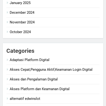
January 2025
December 2024
November 2024
October 2024
Categories
Adaptasi Platform Digital
Akses Cepat,Pengguna Aktif,Keamanan Login Digital
Akses dan Pengalaman Digital
Akses Platform dan Keamanan Digital
alternatif edwinslot