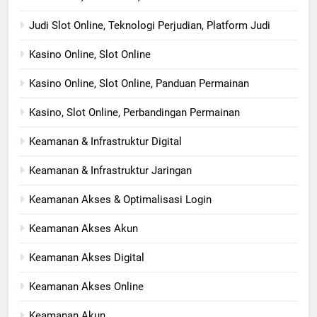
Judi Slot Online, Teknologi Perjudian, Platform Judi
Kasino Online, Slot Online
Kasino Online, Slot Online, Panduan Permainan
Kasino, Slot Online, Perbandingan Permainan
Keamanan & Infrastruktur Digital
Keamanan & Infrastruktur Jaringan
Keamanan Akses & Optimalisasi Login
Keamanan Akses Akun
Keamanan Akses Digital
Keamanan Akses Online
Keamanan Akun