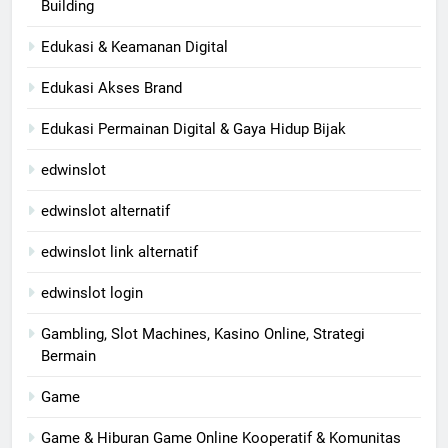
Building
Edukasi & Keamanan Digital
Edukasi Akses Brand
Edukasi Permainan Digital & Gaya Hidup Bijak
edwinslot
edwinslot alternatif
edwinslot link alternatif
edwinslot login
Gambling, Slot Machines, Kasino Online, Strategi
Bermain
Game
Game & Hiburan Game Online Kooperatif & Komunitas