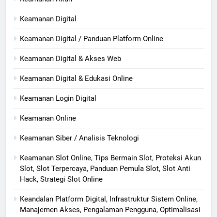
Keamanan Digital
Keamanan Digital / Panduan Platform Online
Keamanan Digital & Akses Web
Keamanan Digital & Edukasi Online
Keamanan Login Digital
Keamanan Online
Keamanan Siber / Analisis Teknologi
Keamanan Slot Online, Tips Bermain Slot, Proteksi Akun
Slot, Slot Terpercaya, Panduan Pemula Slot, Slot Anti
Hack, Strategi Slot Online
Keandalan Platform Digital, Infrastruktur Sistem Online,
Manajemen Akses, Pengalaman Pengguna, Optimalisasi