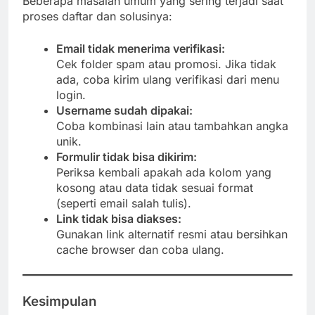
Beberapa masalah umum yang sering terjadi saat
proses daftar dan solusinya:
Email tidak menerima verifikasi:
Cek folder spam atau promosi. Jika tidak
ada, coba kirim ulang verifikasi dari menu
login.
Username sudah dipakai:
Coba kombinasi lain atau tambahkan angka
unik.
Formulir tidak bisa dikirim:
Periksa kembali apakah ada kolom yang
kosong atau data tidak sesuai format
(seperti email salah tulis).
Link tidak bisa diakses:
Gunakan link alternatif resmi atau bersihkan
cache browser dan coba ulang.
Kesimpulan