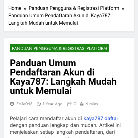
Home
Panduan Pengguna & Registrasi Platform
Panduan Umum Pendaftaran Akun di Kaya787:
Langkah Mudah untuk Memulai
PANDUAN PENGGUNA & REGISTRASI PLATFORM
Panduan Umum
Pendaftaran Akun di
Kaya787: Langkah Mudah
untuk Memulai
0
Ed1e0d8
1 Year Ago
6 Mins
Pelajari cara mendaftar akun di
kaya787 daftar
dengan panduan lengkap dan mudah. Artikel ini
menjelaskan setiap langkah pendaftaran, dari