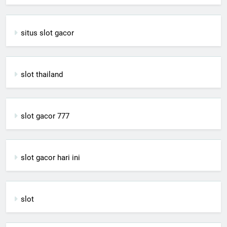
situs slot gacor
slot thailand
slot gacor 777
slot gacor hari ini
slot