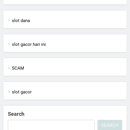
slot dana
slot gacor hari ini
SCAM
slot gacor
Search
SEARCH