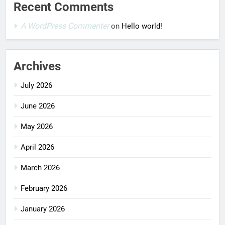
Recent Comments
A WordPress Commenter
on
Hello world!
Archives
July 2026
June 2026
May 2026
April 2026
March 2026
February 2026
January 2026