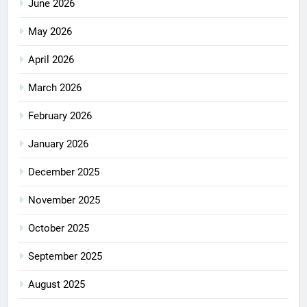
June 2026
May 2026
April 2026
March 2026
February 2026
January 2026
December 2025
November 2025
October 2025
September 2025
August 2025