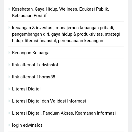
Kesehatan, Gaya Hidup, Wellness, Edukasi Publik,
Kebiasaan Positif
keuangan & investasi, manajemen keuangan pribadi,
pengembangan diri, gaya hidup & produktivitas, strategi
hidup, literasi finansial, perencanaan keuangan
Keuangan Keluarga
link alternatif edwinslot
link alternatif horas88
Literasi Digital
Literasi Digital dan Validasi Informasi
Literasi Digital, Panduan Akses, Keamanan Informasi
login edwinslot