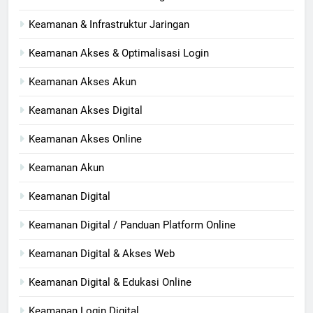
Keamanan & Infrastruktur Jaringan
Keamanan Akses & Optimalisasi Login
Keamanan Akses Akun
Keamanan Akses Digital
Keamanan Akses Online
Keamanan Akun
Keamanan Digital
Keamanan Digital / Panduan Platform Online
Keamanan Digital & Akses Web
Keamanan Digital & Edukasi Online
Keamanan Login Digital