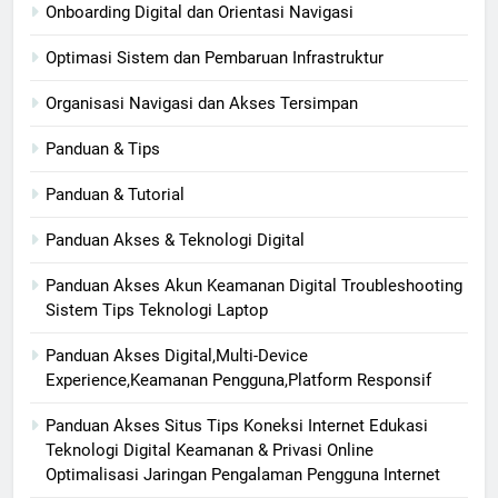
Onboarding Digital dan Orientasi Navigasi
Optimasi Sistem dan Pembaruan Infrastruktur
Organisasi Navigasi dan Akses Tersimpan
Panduan & Tips
Panduan & Tutorial
Panduan Akses & Teknologi Digital
Panduan Akses Akun Keamanan Digital Troubleshooting
Sistem Tips Teknologi Laptop
Panduan Akses Digital,Multi-Device
Experience,Keamanan Pengguna,Platform Responsif
Panduan Akses Situs Tips Koneksi Internet Edukasi
Teknologi Digital Keamanan & Privasi Online
Optimalisasi Jaringan Pengalaman Pengguna Internet