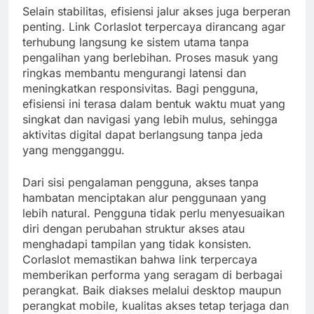
Selain stabilitas, efisiensi jalur akses juga berperan
penting. Link Corlaslot terpercaya dirancang agar
terhubung langsung ke sistem utama tanpa
pengalihan yang berlebihan. Proses masuk yang
ringkas membantu mengurangi latensi dan
meningkatkan responsivitas. Bagi pengguna,
efisiensi ini terasa dalam bentuk waktu muat yang
singkat dan navigasi yang lebih mulus, sehingga
aktivitas digital dapat berlangsung tanpa jeda
yang mengganggu.
Dari sisi pengalaman pengguna, akses tanpa
hambatan menciptakan alur penggunaan yang
lebih natural. Pengguna tidak perlu menyesuaikan
diri dengan perubahan struktur akses atau
menghadapi tampilan yang tidak konsisten.
Corlaslot memastikan bahwa link terpercaya
memberikan performa yang seragam di berbagai
perangkat. Baik diakses melalui desktop maupun
perangkat mobile, kualitas akses tetap terjaga dan