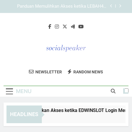
Skip
Panduan Memulihkan Akses Saat Login KAYA787
to
Mengalami Kendala
content
Panduan Menggunakan Bookmark untuk
Menyimpan Halaman KAYA787 Login
Panduan Memulihkan Akses ketika EDWINSLOT
Login Mengalami Kendala
Panduan Memulihkan Akses ketika LEBAH4D
Login Mengalami Kendala
Panduan Memulihkan Akses Saat Login KAYA787
Mengalami Kendala
Social Speaker
Tingkatkan Kehadiran Media Sosial Anda
Panduan Menggunakan Bookmark untuk
NEWSLETTER
RANDOM NEWS
Menyimpan Halaman KAYA787 Login
Dengan Layanan Pemasaran Dari Social
Speaker. Solusi Untuk Bisnis Modern.
MENU
nduan Memulihkan Akses ketika EDWINSLOT Login Mengalam
HEADLINES
eeks Ago