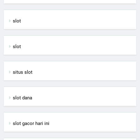
slot
slot
situs slot
slot dana
slot gacor hari ini