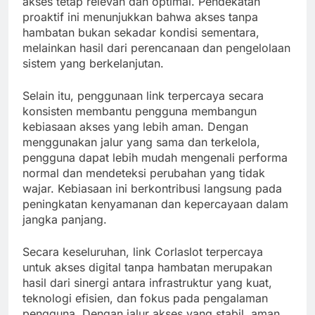
akses tetap relevan dan optimal. Pendekatan
proaktif ini menunjukkan bahwa akses tanpa
hambatan bukan sekadar kondisi sementara,
melainkan hasil dari perencanaan dan pengelolaan
sistem yang berkelanjutan.
Selain itu, penggunaan link terpercaya secara
konsisten membantu pengguna membangun
kebiasaan akses yang lebih aman. Dengan
menggunakan jalur yang sama dan terkelola,
pengguna dapat lebih mudah mengenali performa
normal dan mendeteksi perubahan yang tidak
wajar. Kebiasaan ini berkontribusi langsung pada
peningkatan kenyamanan dan kepercayaan dalam
jangka panjang.
Secara keseluruhan, link Corlaslot terpercaya
untuk akses digital tanpa hambatan merupakan
hasil dari sinergi antara infrastruktur yang kuat,
teknologi efisien, dan fokus pada pengalaman
pengguna. Dengan jalur akses yang stabil, aman,