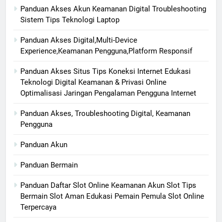
Panduan Akses Akun Keamanan Digital Troubleshooting
Sistem Tips Teknologi Laptop
Panduan Akses Digital,Multi-Device
Experience,Keamanan Pengguna,Platform Responsif
Panduan Akses Situs Tips Koneksi Internet Edukasi
Teknologi Digital Keamanan & Privasi Online
Optimalisasi Jaringan Pengalaman Pengguna Internet
Panduan Akses, Troubleshooting Digital, Keamanan
Pengguna
Panduan Akun
Panduan Bermain
Panduan Daftar Slot Online Keamanan Akun Slot Tips
Bermain Slot Aman Edukasi Pemain Pemula Slot Online
Terpercaya