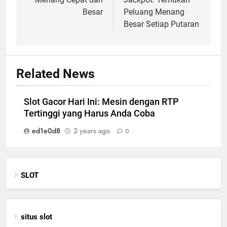
Besar
Peluang Menang
Besar Setiap Putaran
Related News
Slot Gacor Hari Ini: Mesin dengan RTP
Tertinggi yang Harus Anda Coba
ed1e0d8
2 years ago
0
SLOT
situs slot