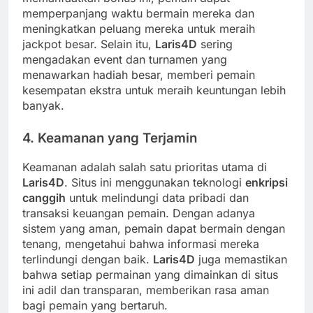
memperpanjang waktu bermain mereka dan
meningkatkan peluang mereka untuk meraih
jackpot besar. Selain itu,
Laris4D
sering
mengadakan event dan turnamen yang
menawarkan hadiah besar, memberi pemain
kesempatan ekstra untuk meraih keuntungan lebih
banyak.
4.
Keamanan yang Terjamin
Keamanan adalah salah satu prioritas utama di
Laris4D
. Situs ini menggunakan teknologi
enkripsi
canggih
untuk melindungi data pribadi dan
transaksi keuangan pemain. Dengan adanya
sistem yang aman, pemain dapat bermain dengan
tenang, mengetahui bahwa informasi mereka
terlindungi dengan baik.
Laris4D
juga memastikan
bahwa setiap permainan yang dimainkan di situs
ini adil dan transparan, memberikan rasa aman
bagi pemain yang bertaruh.