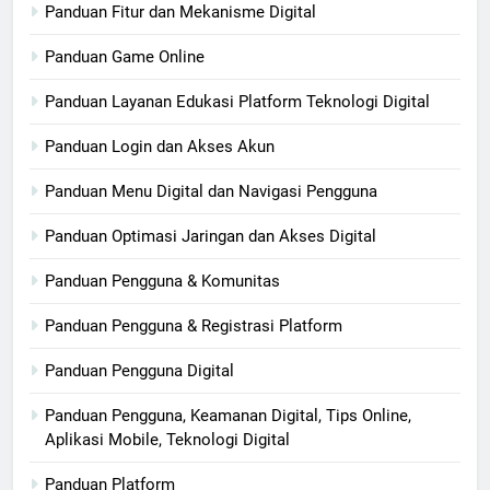
Panduan Fitur dan Mekanisme Digital
Panduan Game Online
Panduan Layanan Edukasi Platform Teknologi Digital
Panduan Login dan Akses Akun
Panduan Menu Digital dan Navigasi Pengguna
Panduan Optimasi Jaringan dan Akses Digital
Panduan Pengguna & Komunitas
Panduan Pengguna & Registrasi Platform
Panduan Pengguna Digital
Panduan Pengguna, Keamanan Digital, Tips Online,
Aplikasi Mobile, Teknologi Digital
Panduan Platform