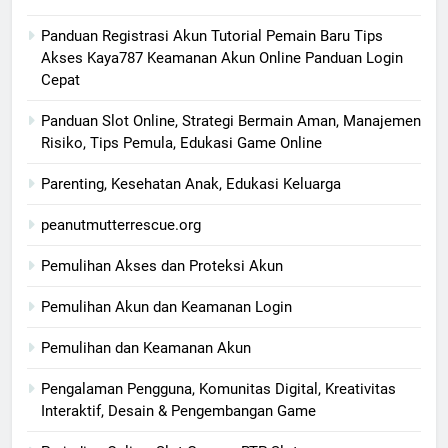
Panduan Registrasi Akun Tutorial Pemain Baru Tips
Akses Kaya787 Keamanan Akun Online Panduan Login
Cepat
Panduan Slot Online, Strategi Bermain Aman, Manajemen
Risiko, Tips Pemula, Edukasi Game Online
Parenting, Kesehatan Anak, Edukasi Keluarga
peanutmutterrescue.org
Pemulihan Akses dan Proteksi Akun
Pemulihan Akun dan Keamanan Login
Pemulihan dan Keamanan Akun
Pengalaman Pengguna, Komunitas Digital, Kreativitas
Interaktif, Desain & Pengembangan Game