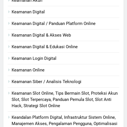
Keamanan Akun
Keamanan Digital
Keamanan Digital / Panduan Platform Online
Keamanan Digital & Akses Web
Keamanan Digital & Edukasi Online
Keamanan Login Digital
Keamanan Online
Keamanan Siber / Analisis Teknologi
Keamanan Slot Online, Tips Bermain Slot, Proteksi Akun
Slot, Slot Terpercaya, Panduan Pemula Slot, Slot Anti
Hack, Strategi Slot Online
Keandalan Platform Digital, Infrastruktur Sistem Online,
Manajemen Akses, Pengalaman Pengguna, Optimalisasi