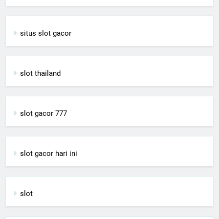
situs slot gacor
slot thailand
slot gacor 777
slot gacor hari ini
slot