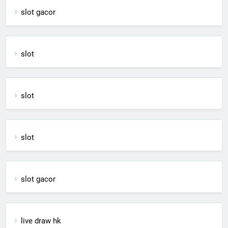
slot gacor
slot
slot
slot
slot gacor
live draw hk