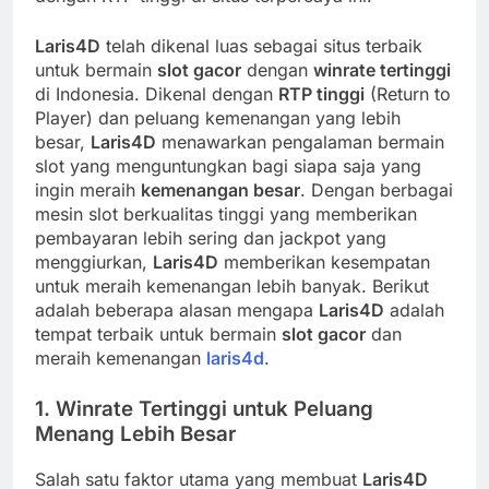
Laris4D
telah dikenal luas sebagai situs terbaik
untuk bermain
slot gacor
dengan
winrate tertinggi
di Indonesia. Dikenal dengan
RTP tinggi
(Return to
Player) dan peluang kemenangan yang lebih
besar,
Laris4D
menawarkan pengalaman bermain
slot yang menguntungkan bagi siapa saja yang
ingin meraih
kemenangan besar
. Dengan berbagai
mesin slot berkualitas tinggi yang memberikan
pembayaran lebih sering dan jackpot yang
menggiurkan,
Laris4D
memberikan kesempatan
untuk meraih kemenangan lebih banyak. Berikut
adalah beberapa alasan mengapa
Laris4D
adalah
tempat terbaik untuk bermain
slot gacor
dan
meraih kemenangan
laris4d
.
1.
Winrate Tertinggi untuk Peluang
Menang Lebih Besar
Salah satu faktor utama yang membuat
Laris4D