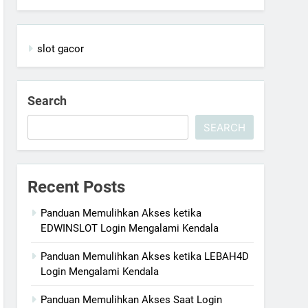
slot gacor
Search
SEARCH
Recent Posts
Panduan Memulihkan Akses ketika
EDWINSLOT Login Mengalami Kendala
Panduan Memulihkan Akses ketika LEBAH4D
Login Mengalami Kendala
Panduan Memulihkan Akses Saat Login