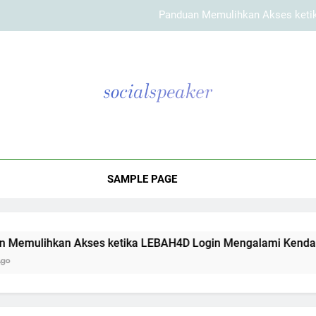
Panduan Memulihkan Akses keti
Panduan Memulihkan Akses Sa
Panduan Menggunakan Bookmark untu
Panduan Memulihkan Akses ketika
ial Speaker
Panduan Memulihkan Akses keti
n Kehadiran Media Sosial Anda Dengan Layanan Pemasaran Dari
Panduan Memulihkan Akses Sa
SAMPLE PAGE
Panduan Menggunakan Bookmark untu
n Akses ketika LEBAH4D Login Mengalami Kendala
Pan
2 We