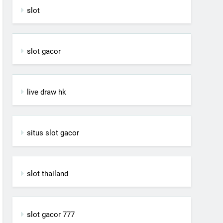
slot
slot gacor
live draw hk
situs slot gacor
slot thailand
slot gacor 777