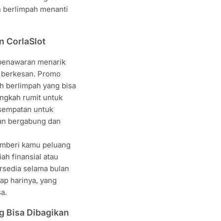
h berlimpah menanti
 CorlaSlot
penawaran menarik
h berkesan. Promo
h berlimpah yang bisa
angkah rumit untuk
sempatan untuk
an bergabung dan
mberi kamu peluang
ah finansial atau
ersedia selama bulan
ap harinya, yang
a.
 Bisa Dibagikan