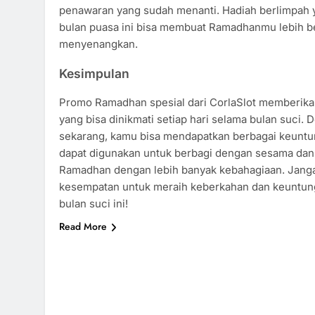
penawaran yang sudah menanti. Hadiah berlimpah 
bulan puasa ini bisa membuat Ramadhanmu lebih 
menyenangkan.
Kesimpulan
Promo Ramadhan spesial dari CorlaSlot memberika
yang bisa dinikmati setiap hari selama bulan suci
sekarang, kamu bisa mendapatkan berbagai keuntu
dapat digunakan untuk berbagi dengan sesama da
Ramadhan dengan lebih banyak kebahagiaan. Jang
kesempatan untuk meraih keberkahan dan keuntun
bulan suci ini!
Read More