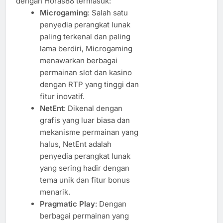
dengan Horas88 termasuk:
Microgaming
: Salah satu
penyedia perangkat lunak
paling terkenal dan paling
lama berdiri, Microgaming
menawarkan berbagai
permainan slot dan kasino
dengan RTP yang tinggi dan
fitur inovatif.
NetEnt
: Dikenal dengan
grafis yang luar biasa dan
mekanisme permainan yang
halus, NetEnt adalah
penyedia perangkat lunak
yang sering hadir dengan
tema unik dan fitur bonus
menarik.
Pragmatic Play
: Dengan
berbagai permainan yang