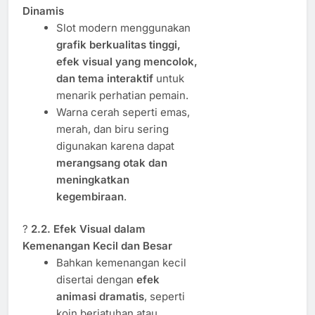
Dinamis
Slot modern menggunakan
grafik berkualitas tinggi,
efek visual yang mencolok,
dan tema interaktif
untuk
menarik perhatian pemain.
Warna cerah seperti emas,
merah, dan biru sering
digunakan karena dapat
merangsang otak dan
meningkatkan
kegembiraan
.
?
2.2. Efek Visual dalam
Kemenangan Kecil dan Besar
Bahkan kemenangan kecil
disertai dengan
efek
animasi dramatis
, seperti
koin berjatuhan atau