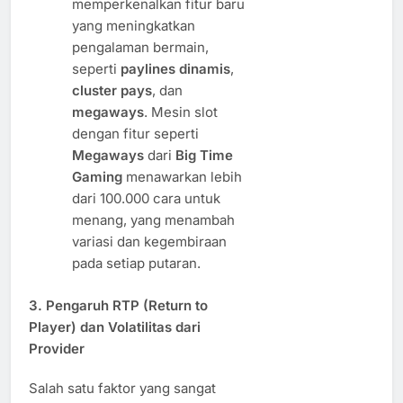
memperkenalkan fitur baru
yang meningkatkan
pengalaman bermain,
seperti
paylines dinamis
,
cluster pays
, dan
megaways
. Mesin slot
dengan fitur seperti
Megaways
dari
Big Time
Gaming
menawarkan lebih
dari 100.000 cara untuk
menang, yang menambah
variasi dan kegembiraan
pada setiap putaran.
3.
Pengaruh RTP (Return to
Player) dan Volatilitas dari
Provider
Salah satu faktor yang sangat