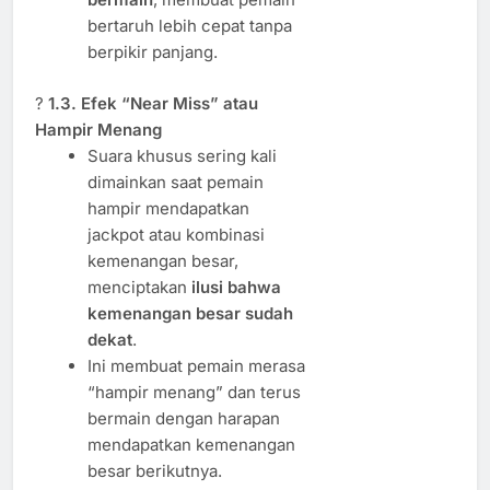
bertaruh lebih cepat tanpa
berpikir panjang.
?
1.3. Efek “Near Miss” atau
Hampir Menang
Suara khusus sering kali
dimainkan saat pemain
hampir mendapatkan
jackpot atau kombinasi
kemenangan besar,
menciptakan
ilusi bahwa
kemenangan besar sudah
dekat
.
Ini membuat pemain merasa
“hampir menang” dan terus
bermain dengan harapan
mendapatkan kemenangan
besar berikutnya.