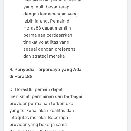
yang lebih besar tetapi
dengan kemenangan yang
lebih jarang. Pemain di
Horas88 dapat memilih
permainan berdasarkan
tingkat volatilitas yang
sesuai dengan preferensi
dan strategi mereka.
4.
Penyedia Terpercaya yang Ada
di Horas88
Di Horas88, pemain dapat
menikmati permainan dari berbagai
provider permainan terkemuka
yang terkenal akan kualitas dan
integritas mereka. Beberapa
provider yang bekerja sama