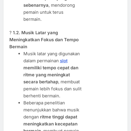
sebenarnya
, mendorong
pemain untuk terus
bermain.
?
1.2. Musik Latar yang
Meningkatkan Fokus dan Tempo
Bermain
Musik latar yang digunakan
dalam permainan
slot
memiliki tempo cepat dan
ritme yang meningkat
secara bertahap
, membuat
pemain lebih fokus dan sulit
berhenti bermain.
Beberapa penelitian
menunjukkan bahwa musik
dengan
ritme tinggi dapat
meningkatkan kecepatan
bermain
, membuat pemain