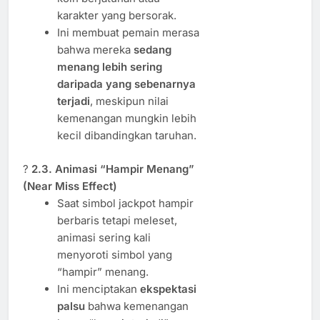
karakter yang bersorak.
Ini membuat pemain merasa
bahwa mereka
sedang
menang lebih sering
daripada yang sebenarnya
terjadi
, meskipun nilai
kemenangan mungkin lebih
kecil dibandingkan taruhan.
?
2.3. Animasi “Hampir Menang”
(Near Miss Effect)
Saat simbol jackpot hampir
berbaris tetapi meleset,
animasi sering kali
menyoroti simbol yang
“hampir” menang.
Ini menciptakan
ekspektasi
palsu
bahwa kemenangan