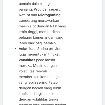
pemain dalam jangka
panjang. Provider seperti
NetEnt
dan
Microgaming
cenderung menawarkan
mesin slot dengan RTP yang
lebih tinggi, memberikan
peluang kemenangan yang
lebih baik bagi pemain.
Volatilitas
: Setiap provider
juga menentukan tingkat
volatilitas
pada mesin
mereka. Mesin dengan
volatilitas rendah
memberikan kemenangan
yang lebih sering, tetapi
dengan hadiah yang lebih
kecil, sedangkan mesin
dengan volatilitas tinggi
menawarkan peluang hadiah