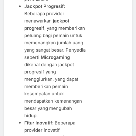
Jackpot Progresif
:
Beberapa provider
menawarkan
jackpot
progresif
, yang memberikan
peluang bagi pemain untuk
memenangkan jumlah uang
yang sangat besar. Penyedia
seperti
Microgaming
dikenal dengan jackpot
progresif yang
menggiurkan, yang dapat
memberikan pemain
kesempatan untuk
mendapatkan kemenangan
besar yang mengubah
hidup.
Fitur Inovatif
: Beberapa
provider inovatif