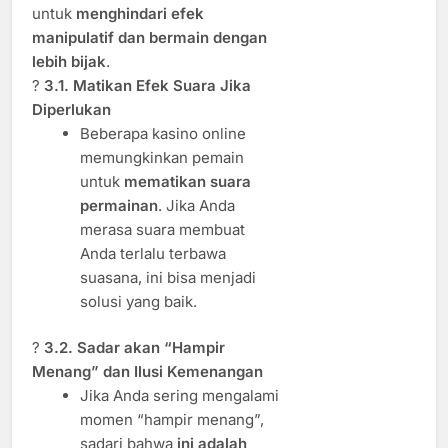
untuk
menghindari efek
manipulatif dan bermain dengan
lebih bijak
.
?
3.1. Matikan Efek Suara Jika
Diperlukan
Beberapa kasino online
memungkinkan pemain
untuk
mematikan suara
permainan
. Jika Anda
merasa suara membuat
Anda terlalu terbawa
suasana, ini bisa menjadi
solusi yang baik.
?
3.2. Sadar akan “Hampir
Menang” dan Ilusi Kemenangan
Jika Anda sering mengalami
momen “hampir menang”,
sadari bahwa
ini adalah