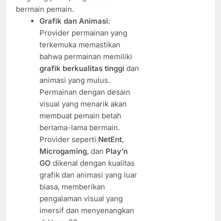
bermain pemain.
Grafik dan Animasi
:
Provider permainan yang
terkemuka memastikan
bahwa permainan memiliki
grafik berkualitas tinggi
dan
animasi yang mulus.
Permainan dengan desain
visual yang menarik akan
membuat pemain betah
berlama-lama bermain.
Provider seperti
NetEnt
,
Microgaming
, dan
Play’n
GO
dikenal dengan kualitas
grafik dan animasi yang luar
biasa, memberikan
pengalaman visual yang
imersif dan menyenangkan