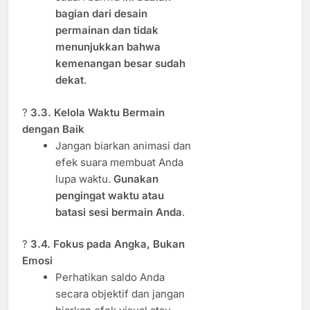
bagian dari desain
permainan dan tidak
menunjukkan bahwa
kemenangan besar sudah
dekat
.
?
3.3. Kelola Waktu Bermain
dengan Baik
Jangan biarkan animasi dan
efek suara membuat Anda
lupa waktu.
Gunakan
pengingat waktu atau
batasi sesi bermain Anda
.
?
3.4. Fokus pada Angka, Bukan
Emosi
Perhatikan saldo Anda
secara objektif dan jangan