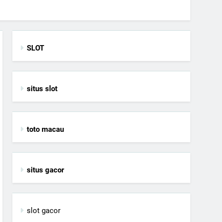
SLOT
situs slot
toto macau
situs gacor
slot gacor