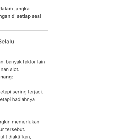
 dalam jangka
gan di setiap sesi
Selalu
, banyak faktor lain
an slot.
enang:
tapi sering terjadi.
etapi hadiahnya
gkin memerlukan
ur tersebut.
lit diaktifkan,