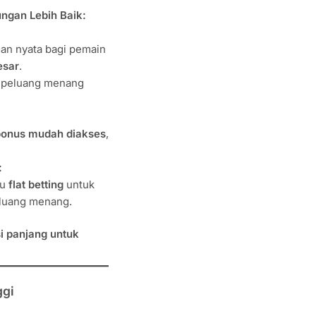
ngan Lebih Baik:
an nyata bagi pemain
esar
.
, peluang menang
 bonus mudah diakses
,
:
au
flat betting
untuk
luang menang.
i panjang untuk
ggi