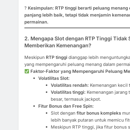
?
Kesimpulan:
RTP tinggi berarti peluang menang
panjang lebih baik, tetapi tidak menjamin kemenan
permainan.
2. Mengapa Slot dengan RTP Tinggi Tidak 
Memberikan Kemenangan?
Meskipun
RTP tinggi
dianggap lebih menguntungkan
yang mempengaruhi peluang menang dalam permain
Faktor-Faktor yang Mempengaruhi Peluang M
Volatilitas Slot:
Volatilitas rendah:
Kemenangan kecil te
Volatilitas tinggi:
Kemenangan jarang t
besar, termasuk jackpot.
Fitur Bonus dan Free Spin:
Slot dengan
fitur bonus kompleks
mun
lebih banyak putaran untuk memicu fit
Meskipun RTP tinggi, jika fitur bonus su