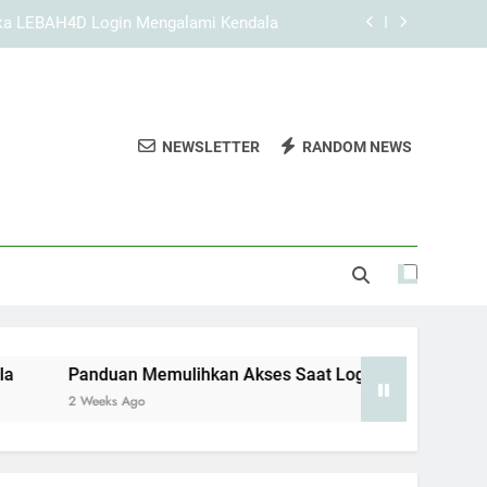
ka LEBAH4D Login Mengalami Kendala
at Login KAYA787 Mengalami Kendala
k Menyimpan Halaman KAYA787 Login
NEWSLETTER
RANDOM NEWS
 EDWINSLOT Login Mengalami Kendala
ka LEBAH4D Login Mengalami Kendala
 Social Speaker. Solusi Untuk Bisnis Modern.
at Login KAYA787 Mengalami Kendala
k Menyimpan Halaman KAYA787 Login
duan Memulihkan Akses Saat Login KAYA787 Mengalami Ken
eks Ago