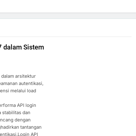
7 dalam Sistem
 dalam arsitektur
eamanan autentikasi,
ensi melalui load
erforma API login
 stabilitas dan
ancang dengan
nghadirkan tantangan
entikasi.Login API