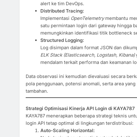
alert ke tim DevOps.
Distributed Tracing:
Implementasi
OpenTelemetry
membantu mem
satu permintaan login dari gateway hingga b
memungkinkan identifikasi titik bottleneck s
Structured Logging:
Log disimpan dalam format JSON dan dikump
ELK Stack (Elasticsearch, Logstash, Kibana)
g
mendalam terkait performa dan keamanan lo
Data observasi ini kemudian dievaluasi secara be
pola penggunaan, potensi anomali, serta area yan
tambahan.
Strategi Optimisasi Kinerja API Login di KAYA787
KAYA787 menerapkan beberapa strategi teknis unt
login API tetap optimal di lingkungan terdistribusi:
Auto-Scaling Horizontal: