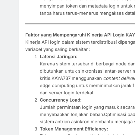
menyimpan token dan metadata login untuk 
tanpa harus terus-menerus mengakses data
Faktor yang Mempengaruhi Kinerja API Login KA
Kinerja API login dalam sistem terdistribusi dipeng
variabel yang saling berkaitan:
Latensi Jaringan:
Karena sistem tersebar di berbagai node dan
dibutuhkan untuk sinkronisasi antar-server m
kritis.KAYA787 menggunakan
content delive
edge computing untuk meminimalkan jarak f
dan server login terdekat.
Concurrency Load:
Jumlah permintaan login yang masuk secara
menyebabkan lonjakan beban.Optimisasi pad
sistem antrian asinkron membantu menjaga s
Token Management Efficiency: