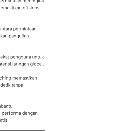
permintaan meningkat
memastikan efisiensi
ntara permintaan
kan panggilan
dekat pengguna untuk
ensi jaringan global.
aching memastikan
idetik tanpa
bantu
n performa dengan
atis.