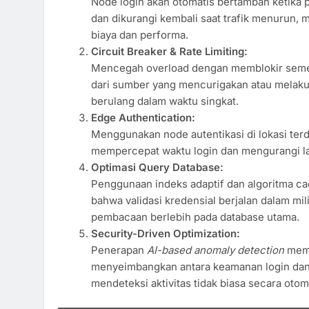
Node login akan otomatis bertambah ketika 
dan dikurangi kembali saat trafik menurun, 
biaya dan performa.
Circuit Breaker & Rate Limiting:
Mencegah overload dengan memblokir seme
dari sumber yang mencurigakan atau melaku
berulang dalam waktu singkat.
Edge Authentication:
Menggunakan node autentikasi di lokasi ter
mempercepat waktu login dan mengurangi lat
Optimasi Query Database:
Penggunaan indeks adaptif dan algoritma c
bahwa validasi kredensial berjalan dalam mil
pembacaan berlebih pada database utama.
Security-Driven Optimization:
Penerapan
AI-based anomaly detection
mem
menyeimbangkan antara keamanan login da
mendeteksi aktivitas tidak biasa secara otom