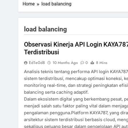
Home
load balancing
load balancing
Observasi Kinerja API Login KAYA78
Terdistribusi
Ed1e0d8
10 Months Ago
0
8 Mins
Analisis teknis tentang performa API login KAYA787
sistem terdistribusi, mencakup optimasi koneksi, k
monitoring real-time, dan strategi peningkatan efisi
balancing serta caching adaptif.
Dalam ekosistem digital yang berkembang pesat, p
menjadi salah satu faktor paling vital dalam menjaga
pengalaman pengguna.Platform KAYA787, yang dir
arsitektur sistem terdistribusi berbasis cloud, me
sekaligus peluang besar dalam pengelolaan API aut