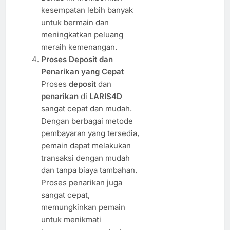
kesempatan lebih banyak
untuk bermain dan
meningkatkan peluang
meraih kemenangan.
Proses Deposit dan
Penarikan yang Cepat
Proses
deposit
dan
penarikan
di
LARIS4D
sangat cepat dan mudah.
Dengan berbagai metode
pembayaran yang tersedia,
pemain dapat melakukan
transaksi dengan mudah
dan tanpa biaya tambahan.
Proses penarikan juga
sangat cepat,
memungkinkan pemain
untuk menikmati