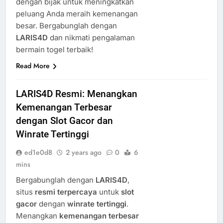
dengan bijak untuk meningkatkan
peluang Anda meraih kemenangan
besar. Bergabunglah dengan
LARIS4D
dan nikmati pengalaman
bermain togel terbaik!
Read More
LARIS4D Resmi: Menangkan
Kemenangan Terbesar
dengan Slot Gacor dan
Winrate Tertinggi
ed1e0d8
2 years ago
0
6
mins
Bergabunglah dengan
LARIS4D
,
situs
resmi terpercaya
untuk
slot
gacor
dengan
winrate tertinggi
.
Menangkan
kemenangan terbesar