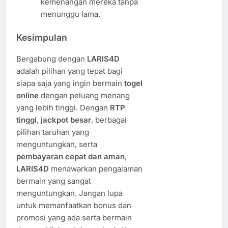
kemenangan mereka tanpa
menunggu lama.
Kesimpulan
Bergabung dengan
LARIS4D
adalah pilihan yang tepat bagi
siapa saja yang ingin bermain
togel
online
dengan peluang menang
yang lebih tinggi. Dengan
RTP
tinggi
,
jackpot besar
, berbagai
pilihan taruhan yang
menguntungkan, serta
pembayaran cepat dan aman
,
LARIS4D
menawarkan pengalaman
bermain yang sangat
menguntungkan. Jangan lupa
untuk memanfaatkan bonus dan
promosi yang ada serta bermain