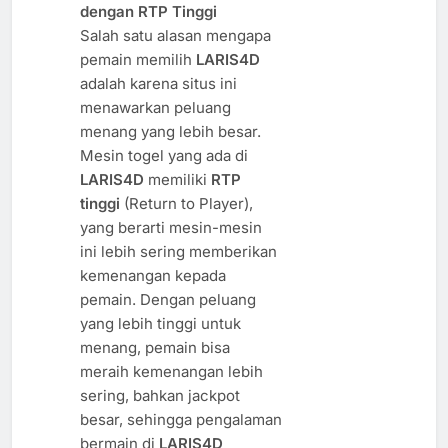
dengan RTP Tinggi
Salah satu alasan mengapa
pemain memilih
LARIS4D
adalah karena situs ini
menawarkan peluang
menang yang lebih besar.
Mesin togel yang ada di
LARIS4D
memiliki
RTP
tinggi
(Return to Player),
yang berarti mesin-mesin
ini lebih sering memberikan
kemenangan kepada
pemain. Dengan peluang
yang lebih tinggi untuk
menang, pemain bisa
meraih kemenangan lebih
sering, bahkan jackpot
besar, sehingga pengalaman
bermain di
LARIS4D