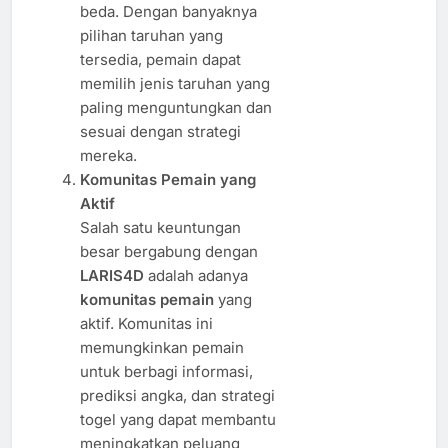
beda. Dengan banyaknya
pilihan taruhan yang
tersedia, pemain dapat
memilih jenis taruhan yang
paling menguntungkan dan
sesuai dengan strategi
mereka.
Komunitas Pemain yang
Aktif
Salah satu keuntungan
besar bergabung dengan
LARIS4D
adalah adanya
komunitas pemain
yang
aktif. Komunitas ini
memungkinkan pemain
untuk berbagi informasi,
prediksi angka, dan strategi
togel yang dapat membantu
meningkatkan peluang