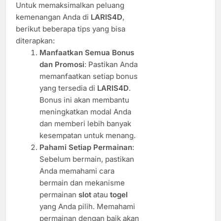
Untuk memaksimalkan peluang
kemenangan Anda di
LARIS4D
,
berikut beberapa tips yang bisa
diterapkan:
Manfaatkan Semua Bonus
dan Promosi
: Pastikan Anda
memanfaatkan setiap bonus
yang tersedia di
LARIS4D
.
Bonus ini akan membantu
meningkatkan modal Anda
dan memberi lebih banyak
kesempatan untuk menang.
Pahami Setiap Permainan
:
Sebelum bermain, pastikan
Anda memahami cara
bermain dan mekanisme
permainan
slot
atau
togel
yang Anda pilih. Memahami
permainan dengan baik akan