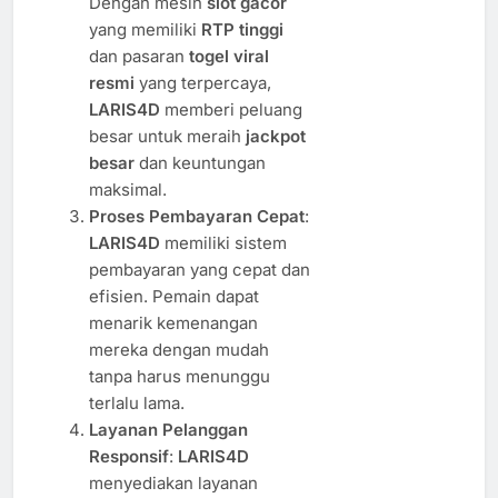
Dengan mesin
slot gacor
yang memiliki
RTP tinggi
dan pasaran
togel viral
resmi
yang terpercaya,
LARIS4D
memberi peluang
besar untuk meraih
jackpot
besar
dan keuntungan
maksimal.
Proses Pembayaran Cepat
:
LARIS4D
memiliki sistem
pembayaran yang cepat dan
efisien. Pemain dapat
menarik kemenangan
mereka dengan mudah
tanpa harus menunggu
terlalu lama.
Layanan Pelanggan
Responsif
:
LARIS4D
menyediakan layanan