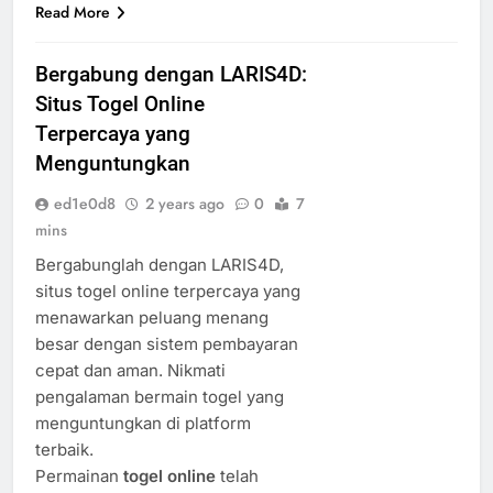
Read More
Bergabung dengan LARIS4D:
Situs Togel Online
Terpercaya yang
Menguntungkan
ed1e0d8
2 years ago
0
7
mins
Bergabunglah dengan LARIS4D,
situs togel online terpercaya yang
menawarkan peluang menang
besar dengan sistem pembayaran
cepat dan aman. Nikmati
pengalaman bermain togel yang
menguntungkan di platform
terbaik.
Permainan
togel online
telah