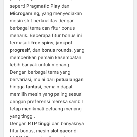
seperti
Pragmatic Play
dan
Microgaming
, yang menyediakan
mesin slot berkualitas dengan
berbagai tema dan fitur bonus
menarik. Beberapa fitur bonus ini
termasuk
free spins
,
jackpot
progresif
, dan
bonus rounds
, yang
memberikan pemain kesempatan
lebih banyak untuk menang.
Dengan berbagai tema yang
bervariasi, mulai dari
petualangan
hingga
fantasi
, pemain dapat
memilih mesin yang paling sesuai
dengan preferensi mereka sambil
tetap menikmati peluang menang
yang tinggi.
Dengan
RTP tinggi
dan banyaknya
fitur bonus, mesin
slot gacor
di