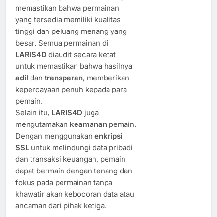
memastikan bahwa permainan
yang tersedia memiliki kualitas
tinggi dan peluang menang yang
besar. Semua permainan di
LARIS4D
diaudit secara ketat
untuk memastikan bahwa hasilnya
adil
dan
transparan
, memberikan
kepercayaan penuh kepada para
pemain.
Selain itu,
LARIS4D
juga
mengutamakan
keamanan
pemain.
Dengan menggunakan
enkripsi
SSL
untuk melindungi data pribadi
dan transaksi keuangan, pemain
dapat bermain dengan tenang dan
fokus pada permainan tanpa
khawatir akan kebocoran data atau
ancaman dari pihak ketiga.