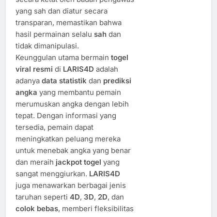
yang sah dan diatur secara
transparan, memastikan bahwa
hasil permainan selalu
sah
dan
tidak dimanipulasi.
Keunggulan utama bermain
togel
viral resmi
di
LARIS4D
adalah
adanya
data statistik
dan
prediksi
angka
yang membantu pemain
merumuskan angka dengan lebih
tepat. Dengan informasi yang
tersedia, pemain dapat
meningkatkan peluang mereka
untuk menebak angka yang benar
dan meraih
jackpot togel
yang
sangat menggiurkan.
LARIS4D
juga menawarkan berbagai jenis
taruhan seperti
4D
,
3D
,
2D
, dan
colok bebas
, memberi fleksibilitas