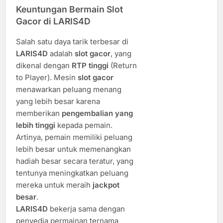
Keuntungan Bermain Slot
Gacor di LARIS4D
Salah satu daya tarik terbesar di
LARIS4D
adalah
slot gacor
, yang
dikenal dengan
RTP tinggi
(Return
to Player). Mesin
slot gacor
menawarkan peluang menang
yang lebih besar karena
memberikan
pengembalian yang
lebih tinggi
kepada pemain.
Artinya, pemain memiliki peluang
lebih besar untuk memenangkan
hadiah besar secara teratur, yang
tentunya meningkatkan peluang
mereka untuk meraih
jackpot
besar
.
LARIS4D
bekerja sama dengan
penyedia permainan ternama