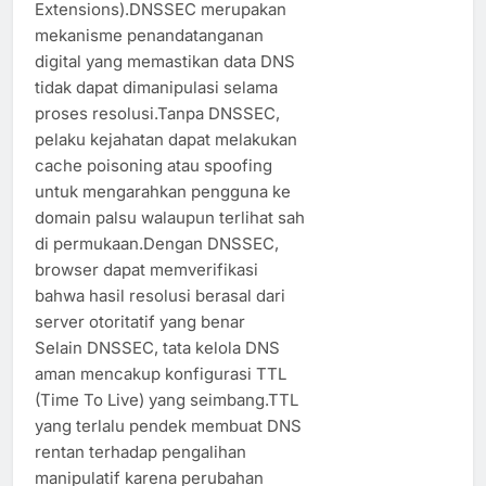
Extensions).DNSSEC merupakan
mekanisme penandatanganan
digital yang memastikan data DNS
tidak dapat dimanipulasi selama
proses resolusi.Tanpa DNSSEC,
pelaku kejahatan dapat melakukan
cache poisoning atau spoofing
untuk mengarahkan pengguna ke
domain palsu walaupun terlihat sah
di permukaan.Dengan DNSSEC,
browser dapat memverifikasi
bahwa hasil resolusi berasal dari
server otoritatif yang benar
Selain DNSSEC, tata kelola DNS
aman mencakup konfigurasi TTL
(Time To Live) yang seimbang.TTL
yang terlalu pendek membuat DNS
rentan terhadap pengalihan
manipulatif karena perubahan