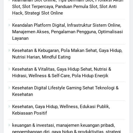
Keamanan Slot Online, Tips Bermain Slot, Proteksi Akun
Slot, Slot Terpercaya, Panduan Pemula Slot, Slot Anti
Hack, Strategi Slot Online
Keandalan Platform Digital, Infrastruktur Sistem Online,
Manajemen Akses, Pengalaman Pengguna, Optimalisasi
Layanan
Kesehatan & Kebugaran, Pola Makan Sehat, Gaya Hidup,
Nutrisi Harian, Mindful Eating
Kesehatan & Vitalitas, Gaya Hidup Sehat, Nutrisi &
Hidrasi, Wellness & Self-Care, Pola Hidup Enerjik
Kesehatan Digital Lifestyle Gaming Sehat Teknologi &
Kesehatan
Kesehatan, Gaya Hidup, Wellness, Edukasi Publik,
Kebiasaan Positif
keuangan & investasi, manajemen keuangan pribadi,
pengembangan diri, gaya hidup & produktivitas, strategi