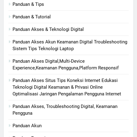
Panduan & Tips
Panduan & Tutorial
Panduan Akses & Teknologi Digital
Panduan Akses Akun Keamanan Digital Troubleshooting
Sistem Tips Teknologi Laptop
Panduan Akses Digital,Multi-Device
Experience,Keamanan Pengguna,Platform Responsif
Panduan Akses Situs Tips Koneksi Internet Edukasi
Teknologi Digital Keamanan & Privasi Online
Optimalisasi Jaringan Pengalaman Pengguna Internet
Panduan Akses, Troubleshooting Digital, Keamanan
Pengguna
Panduan Akun