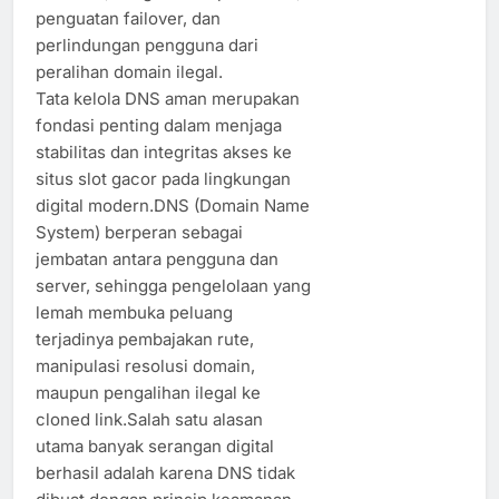
penguatan failover, dan
perlindungan pengguna dari
peralihan domain ilegal.
Tata kelola DNS aman merupakan
fondasi penting dalam menjaga
stabilitas dan integritas akses ke
situs slot gacor pada lingkungan
digital modern.DNS (Domain Name
System) berperan sebagai
jembatan antara pengguna dan
server, sehingga pengelolaan yang
lemah membuka peluang
terjadinya pembajakan rute,
manipulasi resolusi domain,
maupun pengalihan ilegal ke
cloned link.Salah satu alasan
utama banyak serangan digital
berhasil adalah karena DNS tidak