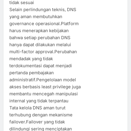
tidak sesuai
Selain perlindungan teknis, DNS
yang aman membutuhkan
governance operasional.Platform
harus menerapkan kebijakan
bahwa setiap perubahan DNS
hanya dapat dilakukan melalui
multi-factor approval.Perubahan
mendadak yang tidak
terdokumentasi dapat menjadi
pertanda pembajakan
administratif.Pengelolaan model
akses berbasis least privilege juga
membantu mencegah manipulasi
internal yang tidak terpantau
Tata kelola DNS aman turut
terhubung dengan mekanisme
failover.Failover yang tidak
dilindungi sering menciptakan