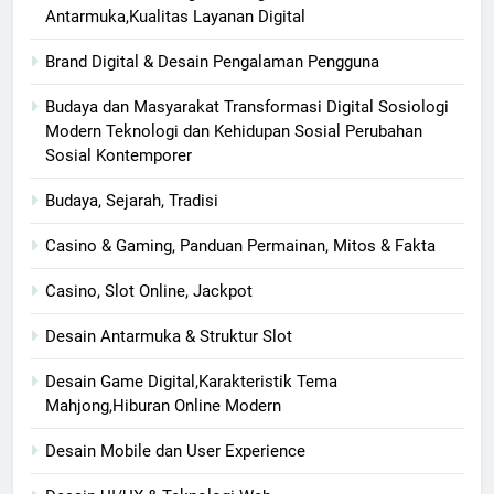
Antarmuka,Kualitas Layanan Digital
Brand Digital & Desain Pengalaman Pengguna
Budaya dan Masyarakat Transformasi Digital Sosiologi
Modern Teknologi dan Kehidupan Sosial Perubahan
Sosial Kontemporer
Budaya, Sejarah, Tradisi
Casino & Gaming, Panduan Permainan, Mitos & Fakta
Casino, Slot Online, Jackpot
Desain Antarmuka & Struktur Slot
Desain Game Digital,Karakteristik Tema
Mahjong,Hiburan Online Modern
Desain Mobile dan User Experience