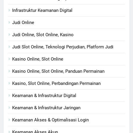
Infrastruktur Keamanan Digital
Judi Online
Judi Online, Slot Online, Kasino
Judi Slot Online, Teknologi Perjudian, Platform Judi
Kasino Online, Slot Online
Kasino Online, Slot Online, Panduan Permainan
Kasino, Slot Online, Perbandingan Permainan
Keamanan & Infrastruktur Digital
Keamanan & Infrastruktur Jaringan
Keamanan Akses & Optimalisasi Login
Keamanan Akses Akun