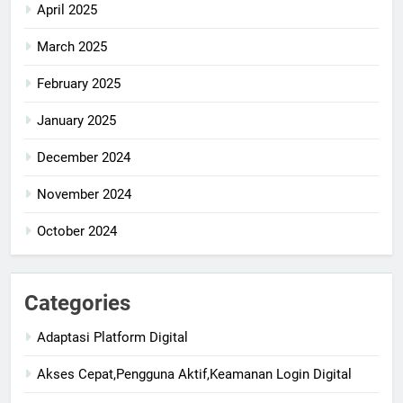
April 2025
March 2025
February 2025
January 2025
December 2024
November 2024
October 2024
Categories
Adaptasi Platform Digital
Akses Cepat,Pengguna Aktif,Keamanan Login Digital