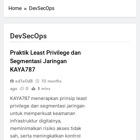
Home
DevSecOps
DevSecOps
Praktik Least Privilege dan
Segmentasi Jaringan
KAYA787
ed1e0d8
10 months
ago
0
8 mins
KAYA787 menerapkan prinsip least
privilege dan segmentasi jaringan
untuk memperkuat keamanan
infrastruktur digitalnya,
meminimalkan risiko akses tidak
sah, serta meningkatkan kontrol