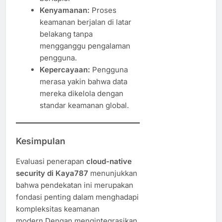
Kenyamanan:
Proses
keamanan berjalan di latar
belakang tanpa
mengganggu pengalaman
pengguna.
Kepercayaan:
Pengguna
merasa yakin bahwa data
mereka dikelola dengan
standar keamanan global.
Kesimpulan
Evaluasi penerapan
cloud-native
security di Kaya787
menunjukkan
bahwa pendekatan ini merupakan
fondasi penting dalam menghadapi
kompleksitas keamanan
modern.Dengan mengintegrasikan