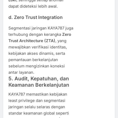
dapat dideteksi lebih awal.
d. Zero Trust Integration
Segmentasi jaringan KAYA787 juga
terhubung dengan kerangka
Zero
Trust Architecture (ZTA)
, yang
mewajibkan verifikasi identitas,
kebijakan akses dinamis, serta
pemantauan berkelanjutan
sebelum mengizinkan koneksi
antar layanan.
5. Audit, Kepatuhan, dan
Keamanan Berkelanjutan
KAYA787 memastikan kebijakan
least privilege dan segmentasi
jaringan selalu selaras dengan
standar keamanan global seperti