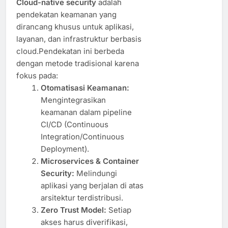
Cloud-native security
adalah
pendekatan keamanan yang
dirancang khusus untuk aplikasi,
layanan, dan infrastruktur berbasis
cloud.Pendekatan ini berbeda
dengan metode tradisional karena
fokus pada:
Otomatisasi Keamanan:
Mengintegrasikan
keamanan dalam pipeline
CI/CD (Continuous
Integration/Continuous
Deployment).
Microservices & Container
Security:
Melindungi
aplikasi yang berjalan di atas
arsitektur terdistribusi.
Zero Trust Model:
Setiap
akses harus diverifikasi,