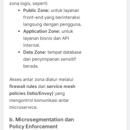
zona logis, seperti:
Public Zone:
untuk layanan
front-end yang berinteraksi
langsung dengan pengguna.
Application Zone:
untuk
layanan bisnis dan API
internal.
Data Zone:
tempat database
dan penyimpanan sensitif
berada.
Akses antar zona diatur melalui
firewall rules
dan
service mesh
policies (Istio/Envoy)
yang
mengontrol komunikasi antar
microservice.
b. Microsegmentation dan
Policy Enforcement