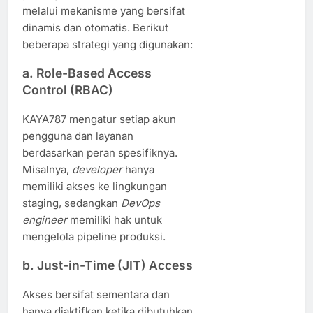
melalui mekanisme yang bersifat
dinamis dan otomatis. Berikut
beberapa strategi yang digunakan:
a. Role-Based Access
Control (RBAC)
KAYA787 mengatur setiap akun
pengguna dan layanan
berdasarkan peran spesifiknya.
Misalnya,
developer
hanya
memiliki akses ke lingkungan
staging, sedangkan
DevOps
engineer
memiliki hak untuk
mengelola pipeline produksi.
b. Just-in-Time (JIT) Access
Akses bersifat sementara dan
hanya diaktifkan ketika dibutuhkan.