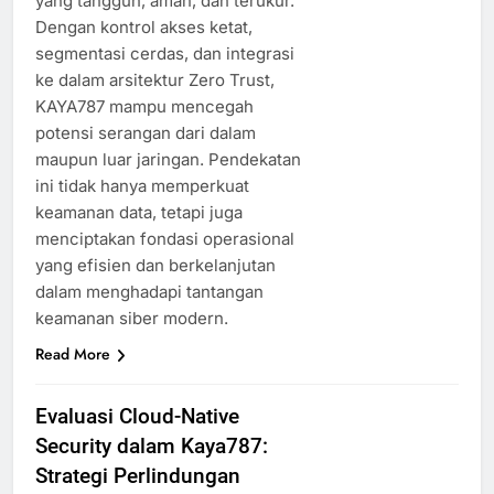
yang tangguh, aman, dan terukur.
Dengan kontrol akses ketat,
segmentasi cerdas, dan integrasi
ke dalam arsitektur Zero Trust,
KAYA787 mampu mencegah
potensi serangan dari dalam
maupun luar jaringan. Pendekatan
ini tidak hanya memperkuat
keamanan data, tetapi juga
menciptakan fondasi operasional
yang efisien dan berkelanjutan
dalam menghadapi tantangan
keamanan siber modern.
Read More
Evaluasi Cloud-Native
Security dalam Kaya787:
Strategi Perlindungan