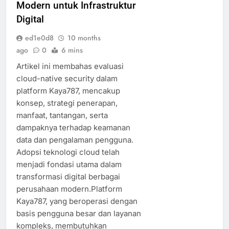
Modern untuk Infrastruktur
Digital
ed1e0d8
10 months
ago
0
6 mins
Artikel ini membahas evaluasi
cloud-native security dalam
platform Kaya787, mencakup
konsep, strategi penerapan,
manfaat, tantangan, serta
dampaknya terhadap keamanan
data dan pengalaman pengguna.
Adopsi teknologi cloud telah
menjadi fondasi utama dalam
transformasi digital berbagai
perusahaan modern.Platform
Kaya787, yang beroperasi dengan
basis pengguna besar dan layanan
kompleks, membutuhkan