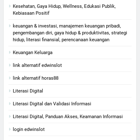
Kesehatan, Gaya Hidup, Wellness, Edukasi Publik,
Kebiasaan Positif
keuangan & investasi, manajemen keuangan pribadi,
pengembangan diri, gaya hidup & produktivitas, strategi
hidup, literasi finansial, perencanaan keuangan
Keuangan Keluarga
link alternatif edwinslot
link alternatif horas88
Literasi Digital
Literasi Digital dan Validasi Informasi
Literasi Digital, Panduan Akses, Keamanan Informasi
login edwinslot