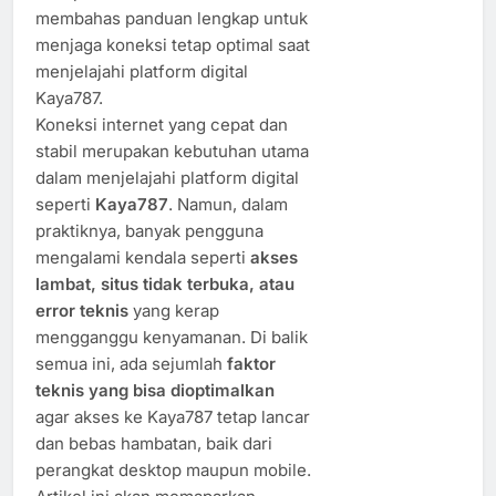
membahas panduan lengkap untuk
menjaga koneksi tetap optimal saat
menjelajahi platform digital
Kaya787.
Koneksi internet yang cepat dan
stabil merupakan kebutuhan utama
dalam menjelajahi platform digital
seperti
Kaya787
. Namun, dalam
praktiknya, banyak pengguna
mengalami kendala seperti
akses
lambat, situs tidak terbuka, atau
error teknis
yang kerap
mengganggu kenyamanan. Di balik
semua ini, ada sejumlah
faktor
teknis yang bisa dioptimalkan
agar akses ke Kaya787 tetap lancar
dan bebas hambatan, baik dari
perangkat desktop maupun mobile.