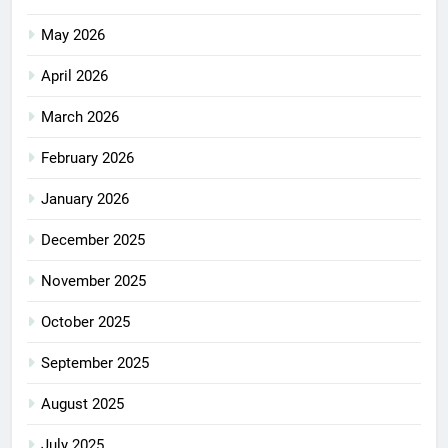
May 2026
April 2026
March 2026
February 2026
January 2026
December 2025
November 2025
October 2025
September 2025
August 2025
July 2025