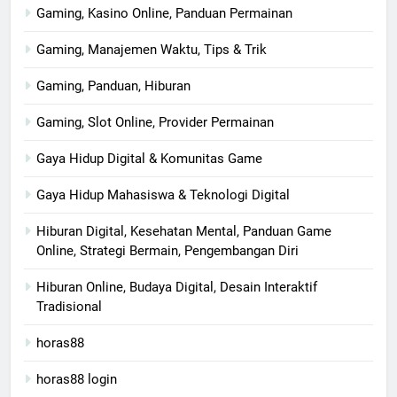
Gaming, Kasino Online, Panduan Permainan
Gaming, Manajemen Waktu, Tips & Trik
Gaming, Panduan, Hiburan
Gaming, Slot Online, Provider Permainan
Gaya Hidup Digital & Komunitas Game
Gaya Hidup Mahasiswa & Teknologi Digital
Hiburan Digital, Kesehatan Mental, Panduan Game
Online, Strategi Bermain, Pengembangan Diri
Hiburan Online, Budaya Digital, Desain Interaktif
Tradisional
horas88
horas88 login