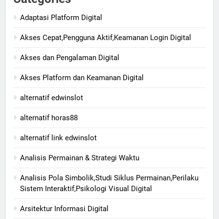
Adaptasi Platform Digital
Akses Cepat,Pengguna Aktif,Keamanan Login Digital
Akses dan Pengalaman Digital
Akses Platform dan Keamanan Digital
alternatif edwinslot
alternatif horas88
alternatif link edwinslot
Analisis Permainan & Strategi Waktu
Analisis Pola Simbolik,Studi Siklus Permainan,Perilaku
Sistem Interaktif,Psikologi Visual Digital
Arsitektur Informasi Digital