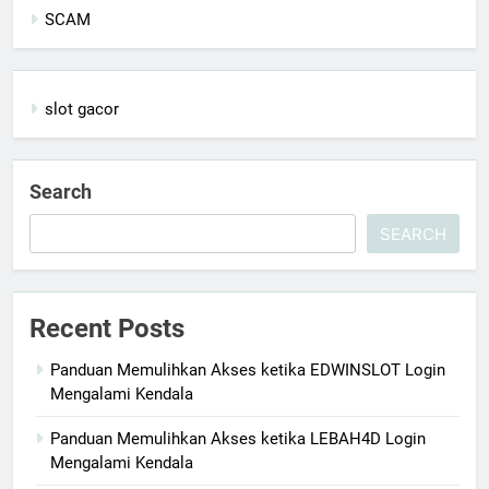
SCAM
slot gacor
Search
SEARCH
Recent Posts
Panduan Memulihkan Akses ketika EDWINSLOT Login
Mengalami Kendala
Panduan Memulihkan Akses ketika LEBAH4D Login
Mengalami Kendala