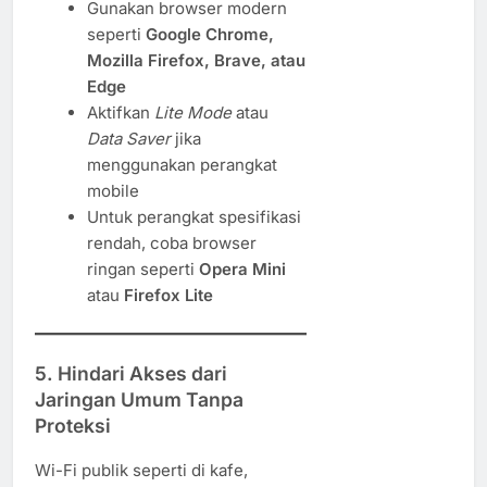
Gunakan browser modern
seperti
Google Chrome,
Mozilla Firefox, Brave, atau
Edge
Aktifkan
Lite Mode
atau
Data Saver
jika
menggunakan perangkat
mobile
Untuk perangkat spesifikasi
rendah, coba browser
ringan seperti
Opera Mini
atau
Firefox Lite
5.
Hindari Akses dari
Jaringan Umum Tanpa
Proteksi
Wi-Fi publik seperti di kafe,