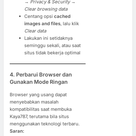
→ Privacy & Security →
Clear browsing data
Centang opsi
cached
images and files
, lalu klik
Clear data
Lakukan ini setidaknya
seminggu sekali, atau saat
situs tidak bekerja optimal
4.
Perbarui Browser dan
Gunakan Mode Ringan
Browser yang usang dapat
menyebabkan masalah
kompatibilitas saat membuka
Kaya787, terutama bila situs
menggunakan teknologi terbaru.
Saran: