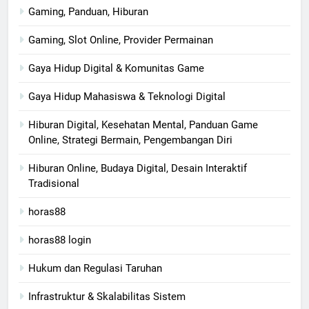
Gaming, Panduan, Hiburan
Gaming, Slot Online, Provider Permainan
Gaya Hidup Digital & Komunitas Game
Gaya Hidup Mahasiswa & Teknologi Digital
Hiburan Digital, Kesehatan Mental, Panduan Game
Online, Strategi Bermain, Pengembangan Diri
Hiburan Online, Budaya Digital, Desain Interaktif
Tradisional
horas88
horas88 login
Hukum dan Regulasi Taruhan
Infrastruktur & Skalabilitas Sistem