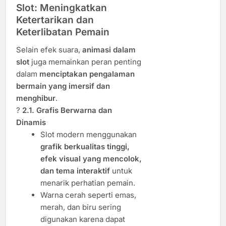
Slot: Meningkatkan
Ketertarikan dan
Keterlibatan Pemain
Selain efek suara,
animasi dalam
slot
juga memainkan peran penting
dalam
menciptakan pengalaman
bermain yang imersif dan
menghibur
.
?
2.1. Grafis Berwarna dan
Dinamis
Slot modern menggunakan
grafik berkualitas tinggi,
efek visual yang mencolok,
dan tema interaktif
untuk
menarik perhatian pemain.
Warna cerah seperti emas,
merah, dan biru sering
digunakan karena dapat