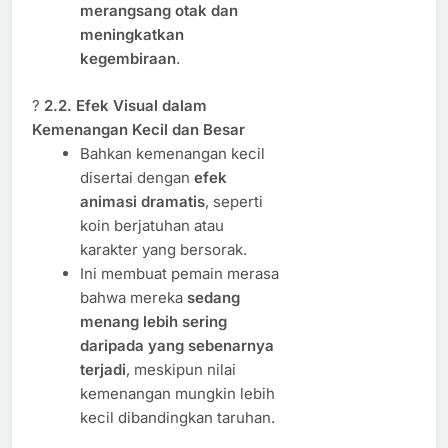
merangsang otak dan
meningkatkan
kegembiraan
.
?
2.2. Efek Visual dalam
Kemenangan Kecil dan Besar
Bahkan kemenangan kecil
disertai dengan
efek
animasi dramatis
, seperti
koin berjatuhan atau
karakter yang bersorak.
Ini membuat pemain merasa
bahwa mereka
sedang
menang lebih sering
daripada yang sebenarnya
terjadi
, meskipun nilai
kemenangan mungkin lebih
kecil dibandingkan taruhan.