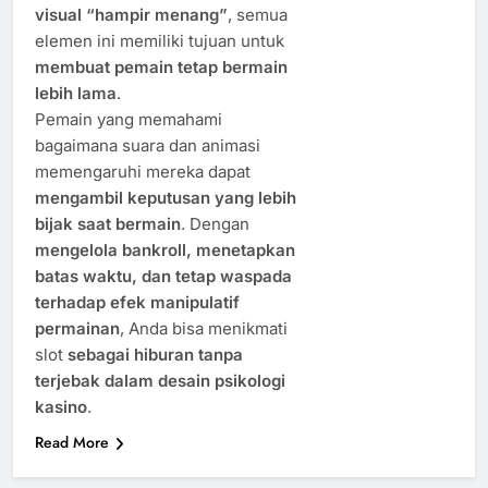
visual “hampir menang”
, semua
elemen ini memiliki tujuan untuk
membuat pemain tetap bermain
lebih lama
.
Pemain yang memahami
bagaimana suara dan animasi
memengaruhi mereka dapat
mengambil keputusan yang lebih
bijak saat bermain
. Dengan
mengelola bankroll, menetapkan
batas waktu, dan tetap waspada
terhadap efek manipulatif
permainan
, Anda bisa menikmati
slot
sebagai hiburan tanpa
terjebak dalam desain psikologi
kasino
.
Read More