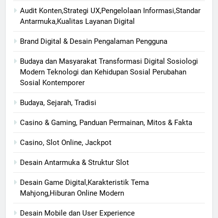
Audit Konten,Strategi UX,Pengelolaan Informasi,Standar
Antarmuka,Kualitas Layanan Digital
Brand Digital & Desain Pengalaman Pengguna
Budaya dan Masyarakat Transformasi Digital Sosiologi
Modern Teknologi dan Kehidupan Sosial Perubahan
Sosial Kontemporer
Budaya, Sejarah, Tradisi
Casino & Gaming, Panduan Permainan, Mitos & Fakta
Casino, Slot Online, Jackpot
Desain Antarmuka & Struktur Slot
Desain Game Digital,Karakteristik Tema
Mahjong,Hiburan Online Modern
Desain Mobile dan User Experience