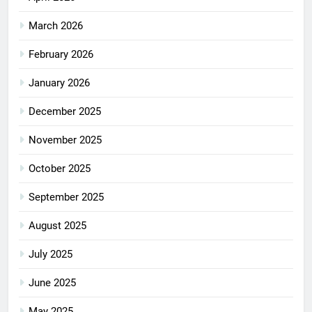
March 2026
February 2026
January 2026
December 2025
November 2025
October 2025
September 2025
August 2025
July 2025
June 2025
May 2025