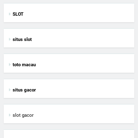
SLOT
situs slot
toto macau
situs gacor
slot gacor