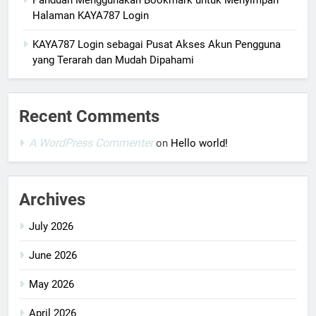
Panduan Menggunakan Bookmark untuk Menyimpan
Halaman KAYA787 Login
KAYA787 Login sebagai Pusat Akses Akun Pengguna
yang Terarah dan Mudah Dipahami
Recent Comments
A WordPress Commenter
on
Hello world!
Archives
July 2026
June 2026
May 2026
April 2026