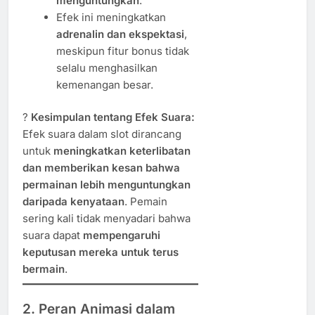
menguntungkan
.
Efek ini meningkatkan
adrenalin dan ekspektasi
,
meskipun fitur bonus tidak
selalu menghasilkan
kemenangan besar.
?
Kesimpulan tentang Efek Suara:
Efek suara dalam slot dirancang
untuk
meningkatkan keterlibatan
dan memberikan kesan bahwa
permainan lebih menguntungkan
daripada kenyataan
. Pemain
sering kali tidak menyadari bahwa
suara dapat
mempengaruhi
keputusan mereka untuk terus
bermain
.
2. Peran Animasi dalam