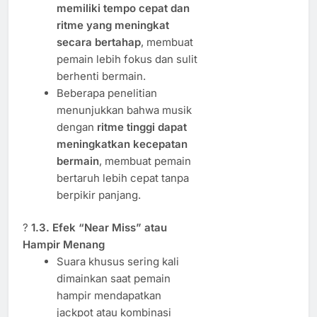
memiliki tempo cepat dan
ritme yang meningkat
secara bertahap
, membuat
pemain lebih fokus dan sulit
berhenti bermain.
Beberapa penelitian
menunjukkan bahwa musik
dengan
ritme tinggi dapat
meningkatkan kecepatan
bermain
, membuat pemain
bertaruh lebih cepat tanpa
berpikir panjang.
?
1.3. Efek “Near Miss” atau
Hampir Menang
Suara khusus sering kali
dimainkan saat pemain
hampir mendapatkan
jackpot atau kombinasi