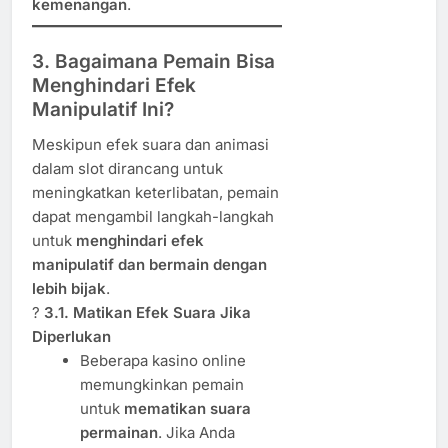
kemenangan
.
3. Bagaimana Pemain Bisa
Menghindari Efek
Manipulatif Ini?
Meskipun efek suara dan animasi
dalam slot dirancang untuk
meningkatkan keterlibatan, pemain
dapat mengambil langkah-langkah
untuk
menghindari efek
manipulatif dan bermain dengan
lebih bijak
.
?
3.1. Matikan Efek Suara Jika
Diperlukan
Beberapa kasino online
memungkinkan pemain
untuk
mematikan suara
permainan
. Jika Anda