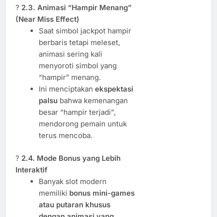
?
2.3. Animasi “Hampir Menang”
(Near Miss Effect)
Saat simbol jackpot hampir
berbaris tetapi meleset,
animasi sering kali
menyoroti simbol yang
“hampir” menang.
Ini menciptakan
ekspektasi
palsu
bahwa kemenangan
besar “hampir terjadi”,
mendorong pemain untuk
terus mencoba.
?
2.4. Mode Bonus yang Lebih
Interaktif
Banyak slot modern
memiliki
bonus mini-games
atau putaran khusus
dengan animasi yang