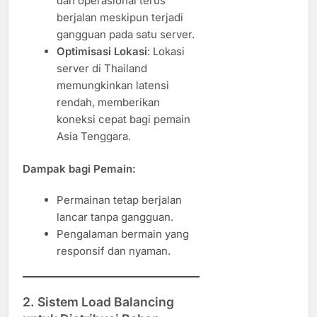
dan operasional terus
berjalan meskipun terjadi
gangguan pada satu server.
Optimisasi Lokasi
: Lokasi
server di Thailand
memungkinkan latensi
rendah, memberikan
koneksi cepat bagi pemain
Asia Tenggara.
Dampak bagi Pemain
:
Permainan tetap berjalan
lancar tanpa gangguan.
Pengalaman bermain yang
responsif dan nyaman.
2. Sistem Load Balancing