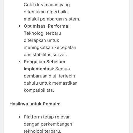
Celah keamanan yang
ditemukan diperbaiki
melalui pembaruan sistem.
Optimisasi Performa
:
Teknologi terbaru
diterapkan untuk
meningkatkan kecepatan
dan stabilitas server.
Pengujian Sebelum
Implementasi
: Semua
pembaruan diuji terlebih
dahulu untuk memastikan
kompatibilitas.
Hasilnya untuk Pemain
:
Platform tetap relevan
dengan perkembangan
teknologi terbaru.