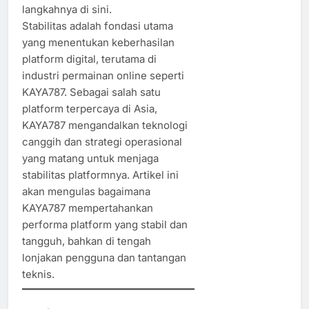
langkahnya di sini.
Stabilitas adalah fondasi utama
yang menentukan keberhasilan
platform digital, terutama di
industri permainan online seperti
KAYA787. Sebagai salah satu
platform terpercaya di Asia,
KAYA787 mengandalkan teknologi
canggih dan strategi operasional
yang matang untuk menjaga
stabilitas platformnya. Artikel ini
akan mengulas bagaimana
KAYA787 mempertahankan
performa platform yang stabil dan
tangguh, bahkan di tengah
lonjakan pengguna dan tantangan
teknis.