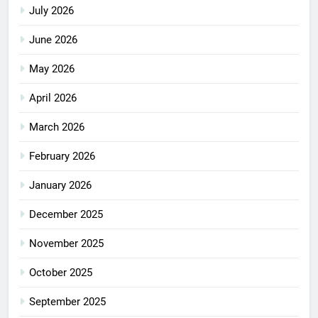
July 2026
June 2026
May 2026
April 2026
March 2026
February 2026
January 2026
December 2025
November 2025
October 2025
September 2025