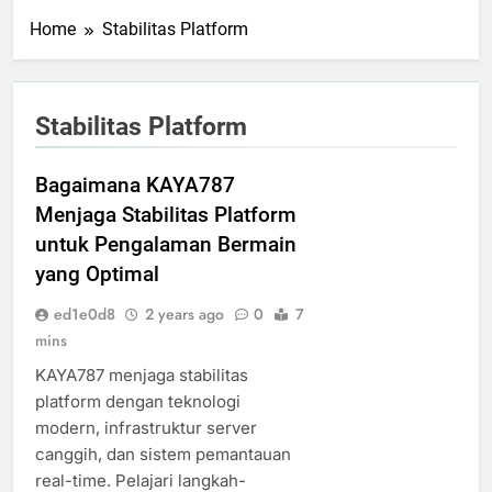
Home
Stabilitas Platform
Stabilitas Platform
Bagaimana KAYA787
Menjaga Stabilitas Platform
untuk Pengalaman Bermain
yang Optimal
ed1e0d8
2 years ago
0
7
mins
KAYA787 menjaga stabilitas
platform dengan teknologi
modern, infrastruktur server
canggih, dan sistem pemantauan
real-time. Pelajari langkah-