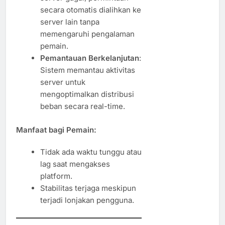
secara otomatis dialihkan ke
server lain tanpa
memengaruhi pengalaman
pemain.
Pemantauan Berkelanjutan
:
Sistem memantau aktivitas
server untuk
mengoptimalkan distribusi
beban secara real-time.
Manfaat bagi Pemain
:
Tidak ada waktu tunggu atau
lag saat mengakses
platform.
Stabilitas terjaga meskipun
terjadi lonjakan pengguna.