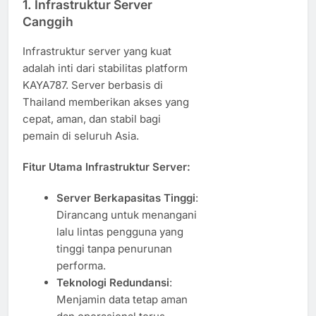
1. Infrastruktur Server
Canggih
Infrastruktur server yang kuat
adalah inti dari stabilitas platform
KAYA787. Server berbasis di
Thailand memberikan akses yang
cepat, aman, dan stabil bagi
pemain di seluruh Asia.
Fitur Utama Infrastruktur Server
:
Server Berkapasitas Tinggi
:
Dirancang untuk menangani
lalu lintas pengguna yang
tinggi tanpa penurunan
performa.
Teknologi Redundansi
:
Menjamin data tetap aman