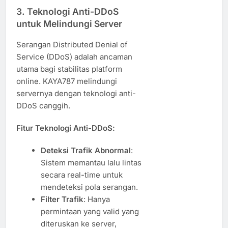
3. Teknologi Anti-DDoS
untuk Melindungi Server
Serangan Distributed Denial of
Service (DDoS) adalah ancaman
utama bagi stabilitas platform
online. KAYA787 melindungi
servernya dengan teknologi anti-
DDoS canggih.
Fitur Teknologi Anti-DDoS
:
Deteksi Trafik Abnormal
:
Sistem memantau lalu lintas
secara real-time untuk
mendeteksi pola serangan.
Filter Trafik
: Hanya
permintaan yang valid yang
diteruskan ke server,