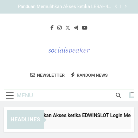
Skip
Panduan Memulihkan Akses Saat Login KAYA787
to
Mengalami Kendala
content
Panduan Menggunakan Bookmark untuk
Menyimpan Halaman KAYA787 Login
Panduan Memulihkan Akses ketika EDWINSLOT
Login Mengalami Kendala
Panduan Memulihkan Akses ketika LEBAH4D
Login Mengalami Kendala
Panduan Memulihkan Akses Saat Login KAYA787
Mengalami Kendala
Social Speaker
Tingkatkan Kehadiran Media Sosial Anda
Panduan Menggunakan Bookmark untuk
NEWSLETTER
RANDOM NEWS
Menyimpan Halaman KAYA787 Login
Dengan Layanan Pemasaran Dari Social
Speaker. Solusi Untuk Bisnis Modern.
MENU
nduan Memulihkan Akses ketika EDWINSLOT Login Mengalam
HEADLINES
Weeks Ago