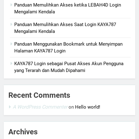
Panduan Memulihkan Akses ketika LEBAH4D Login
Mengalami Kendala
Panduan Memulihkan Akses Saat Login KAYA787
Mengalami Kendala
Panduan Menggunakan Bookmark untuk Menyimpan
Halaman KAYA787 Login
KAYA787 Login sebagai Pusat Akses Akun Pengguna
yang Terarah dan Mudah Dipahami
Recent Comments
A WordPress Commenter
on
Hello world!
Archives