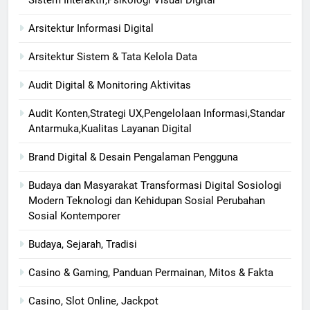
Arsitektur Informasi Digital
Arsitektur Sistem & Tata Kelola Data
Audit Digital & Monitoring Aktivitas
Audit Konten,Strategi UX,Pengelolaan Informasi,Standar
Antarmuka,Kualitas Layanan Digital
Brand Digital & Desain Pengalaman Pengguna
Budaya dan Masyarakat Transformasi Digital Sosiologi
Modern Teknologi dan Kehidupan Sosial Perubahan
Sosial Kontemporer
Budaya, Sejarah, Tradisi
Casino & Gaming, Panduan Permainan, Mitos & Fakta
Casino, Slot Online, Jackpot