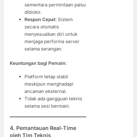
sementara permintaan palsu
diblokir.
Respon Cepat
: Sistem
secara otomatis
menyesuaikan diri untuk
menjaga performa server
selama serangan.
Keuntungan bagi Pemain
:
Platform tetap stabil
meskipun menghadapi
ancaman eksternal.
Tidak ada gangguan teknis
selama sesi bermain.
4. Pemantauan Real-Time
oleh Tim Teknis