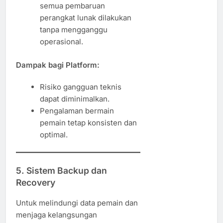
semua pembaruan
perangkat lunak dilakukan
tanpa mengganggu
operasional.
Dampak bagi Platform
:
Risiko gangguan teknis
dapat diminimalkan.
Pengalaman bermain
pemain tetap konsisten dan
optimal.
5. Sistem Backup dan
Recovery
Untuk melindungi data pemain dan
menjaga kelangsungan