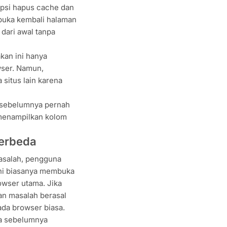
 opsi hapus cache dan
 buka kembali halaman
dari awal tanpa
kan ini hanya
wser. Namun,
situs lain karena
t sebelumnya pernah
k menampilkan kolom
Berbeda
asalah, pengguna
ini biasanya membuka
owser utama. Jika
an masalah berasal
ada browser biasa.
ika sebelumnya