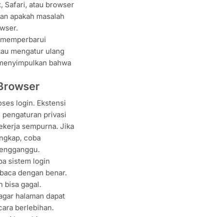
 Safari, atau browser
an apakah masalah
owser.
at memperbarui
tau mengatur ulang
g menyimpulkan bahwa
 Browser
es login. Ekstensi
u pengaturan privasi
ekerja sempurna. Jika
engkap, coba
mengganggu.
pa sistem login
baca dengan benar.
 bisa gagal.
agar halaman dapat
ara berlebihan.