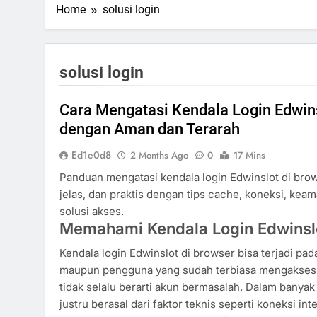
Home
solusi login
solusi login
Cara Mengatasi Kendala Login Edwins
dengan Aman dan Terarah
Ed1e0d8
2 Months Ago
0
17 Mins
Panduan mengatasi kendala login Edwinslot di bro
jelas, dan praktis dengan tips cache, koneksi, kea
solusi akses.
Memahami Kendala Login Edwinslo
Kendala login Edwinslot di browser bisa terjadi pa
maupun pengguna yang sudah terbiasa mengakses 
tidak selalu berarti akun bermasalah. Dalam banya
justru berasal dari faktor teknis seperti koneksi inte