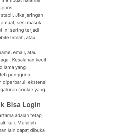
ang membuat halaman
espons.
tabil. Jika jaringan
 memuat, sesi masuk
ini sering terjadi
bile lemah, atau
name, email, atau
agal. Kesalahan kecil
rd lama yang
 oleh pengguna.
 diperbarui, ekstensi
engaturan cookie yang
k Bisa Login
ertama adalah tetap
i-kali. Mulailah
an lain dapat dibuka