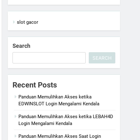
slot gacor
Search
SEARCH
Recent Posts
Panduan Memulihkan Akses ketika
EDWINSLOT Login Mengalami Kendala
Panduan Memulihkan Akses ketika LEBAH4D
Login Mengalami Kendala
Panduan Memulihkan Akses Saat Login