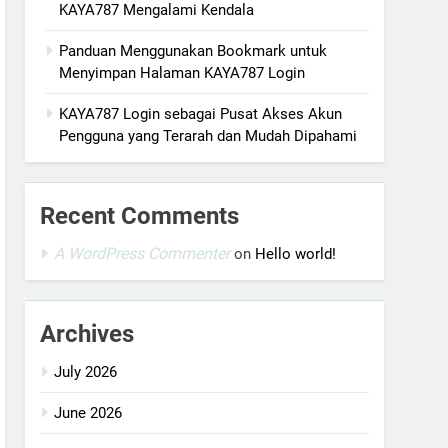
KAYA787 Mengalami Kendala
Panduan Menggunakan Bookmark untuk
Menyimpan Halaman KAYA787 Login
KAYA787 Login sebagai Pusat Akses Akun
Pengguna yang Terarah dan Mudah Dipahami
Recent Comments
A WordPress Commenter
on
Hello world!
Archives
July 2026
June 2026