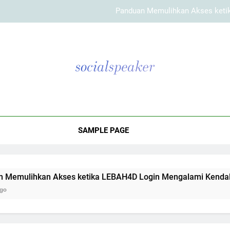
Panduan Memulihkan Akses keti
Panduan Memulihkan Akses Sa
Panduan Menggunakan Bookmark untu
Panduan Memulihkan Akses ketika
ial Speaker
Panduan Memulihkan Akses keti
n Kehadiran Media Sosial Anda Dengan Layanan Pemasaran Dari
Panduan Memulihkan Akses Sa
SAMPLE PAGE
Panduan Menggunakan Bookmark untu
 Akses ketika LEBAH4D Login Mengalami Kendala
Pan
2 We