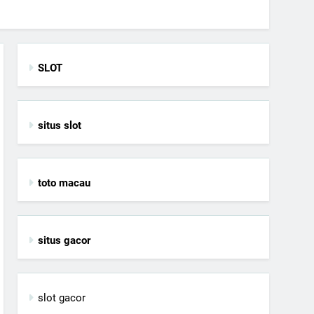
SLOT
situs slot
toto macau
situs gacor
slot gacor