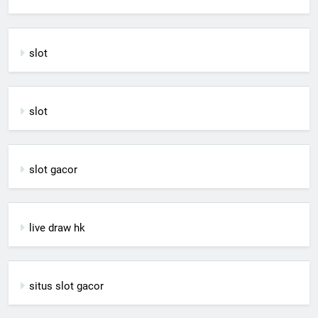
slot
slot
slot gacor
live draw hk
situs slot gacor