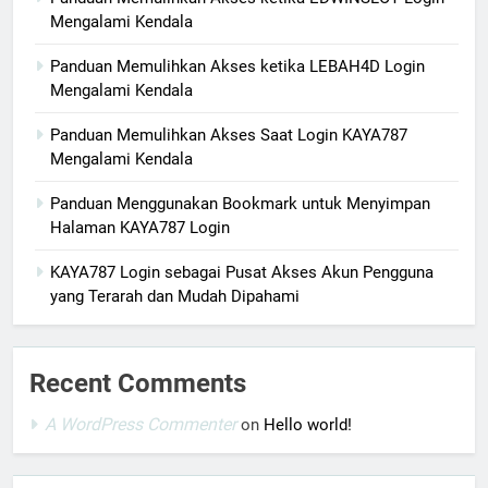
Mengalami Kendala
Panduan Memulihkan Akses ketika LEBAH4D Login
Mengalami Kendala
Panduan Memulihkan Akses Saat Login KAYA787
Mengalami Kendala
Panduan Menggunakan Bookmark untuk Menyimpan
Halaman KAYA787 Login
KAYA787 Login sebagai Pusat Akses Akun Pengguna
yang Terarah dan Mudah Dipahami
Recent Comments
A WordPress Commenter
on
Hello world!