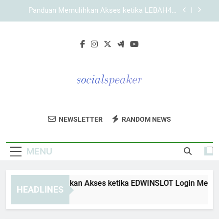
Skip
Panduan Memulihkan Akses Saat Login KAYA787
to
Mengalami Kendala
content
Panduan Menggunakan Bookmark untuk
Menyimpan Halaman KAYA787 Login
Panduan Memulihkan Akses ketika EDWINSLOT
Login Mengalami Kendala
Panduan Memulihkan Akses ketika LEBAH4D
Login Mengalami Kendala
Panduan Memulihkan Akses Saat Login KAYA787
Mengalami Kendala
Social Speaker
Tingkatkan Kehadiran Media Sosial Anda
Panduan Menggunakan Bookmark untuk
NEWSLETTER
RANDOM NEWS
Menyimpan Halaman KAYA787 Login
Dengan Layanan Pemasaran Dari Social
Speaker. Solusi Untuk Bisnis Modern.
MENU
nduan Memulihkan Akses ketika EDWINSLOT Login Mengalam
HEADLINES
Weeks Ago