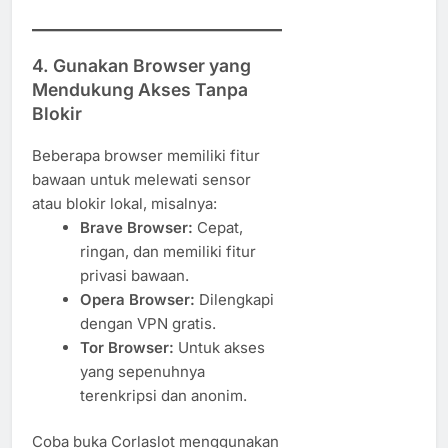
4.
Gunakan Browser yang
Mendukung Akses Tanpa
Blokir
Beberapa browser memiliki fitur
bawaan untuk melewati sensor
atau blokir lokal, misalnya:
Brave Browser:
Cepat,
ringan, dan memiliki fitur
privasi bawaan.
Opera Browser:
Dilengkapi
dengan VPN gratis.
Tor Browser:
Untuk akses
yang sepenuhnya
terenkripsi dan anonim.
Coba buka Corlaslot menggunakan