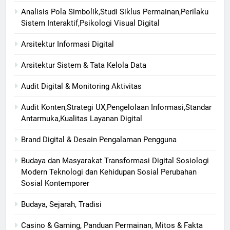
Analisis Pola Simbolik,Studi Siklus Permainan,Perilaku
Sistem Interaktif,Psikologi Visual Digital
Arsitektur Informasi Digital
Arsitektur Sistem & Tata Kelola Data
Audit Digital & Monitoring Aktivitas
Audit Konten,Strategi UX,Pengelolaan Informasi,Standar
Antarmuka,Kualitas Layanan Digital
Brand Digital & Desain Pengalaman Pengguna
Budaya dan Masyarakat Transformasi Digital Sosiologi
Modern Teknologi dan Kehidupan Sosial Perubahan
Sosial Kontemporer
Budaya, Sejarah, Tradisi
Casino & Gaming, Panduan Permainan, Mitos & Fakta