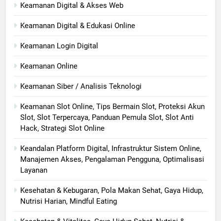
Keamanan Digital & Akses Web
Keamanan Digital & Edukasi Online
Keamanan Login Digital
Keamanan Online
Keamanan Siber / Analisis Teknologi
Keamanan Slot Online, Tips Bermain Slot, Proteksi Akun
Slot, Slot Terpercaya, Panduan Pemula Slot, Slot Anti
Hack, Strategi Slot Online
Keandalan Platform Digital, Infrastruktur Sistem Online,
Manajemen Akses, Pengalaman Pengguna, Optimalisasi
Layanan
Kesehatan & Kebugaran, Pola Makan Sehat, Gaya Hidup,
Nutrisi Harian, Mindful Eating