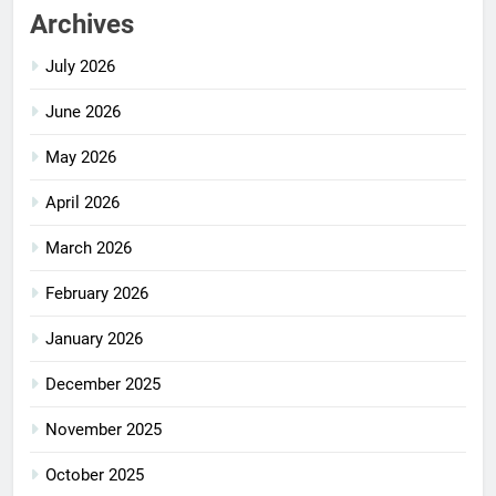
Archives
July 2026
June 2026
May 2026
April 2026
March 2026
February 2026
January 2026
December 2025
November 2025
October 2025