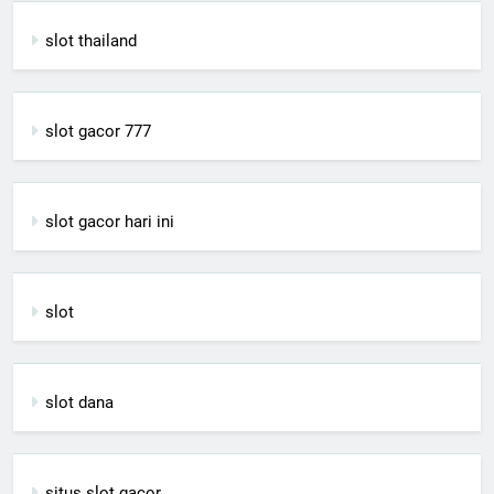
slot thailand
slot gacor 777
slot gacor hari ini
slot
slot dana
situs slot gacor