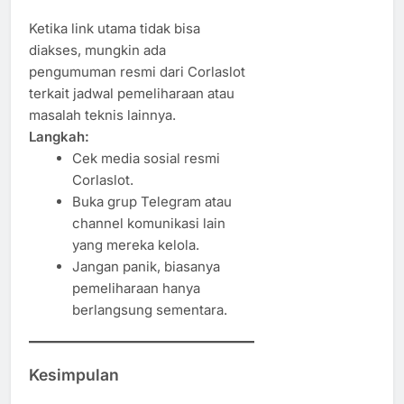
Ketika link utama tidak bisa
diakses, mungkin ada
pengumuman resmi dari Corlaslot
terkait jadwal pemeliharaan atau
masalah teknis lainnya.
Langkah:
Cek media sosial resmi
Corlaslot.
Buka grup Telegram atau
channel komunikasi lain
yang mereka kelola.
Jangan panik, biasanya
pemeliharaan hanya
berlangsung sementara.
Kesimpulan