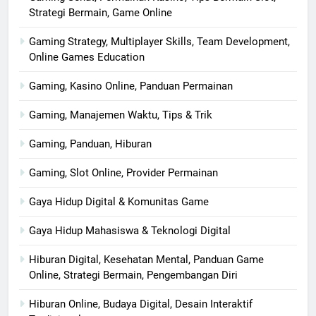
Strategi Bermain, Game Online
Gaming Strategy, Multiplayer Skills, Team Development,
Online Games Education
Gaming, Kasino Online, Panduan Permainan
Gaming, Manajemen Waktu, Tips & Trik
Gaming, Panduan, Hiburan
Gaming, Slot Online, Provider Permainan
Gaya Hidup Digital & Komunitas Game
Gaya Hidup Mahasiswa & Teknologi Digital
Hiburan Digital, Kesehatan Mental, Panduan Game
Online, Strategi Bermain, Pengembangan Diri
Hiburan Online, Budaya Digital, Desain Interaktif