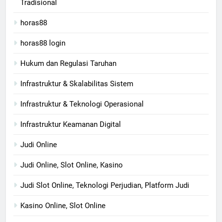
Tradisional
horas88
horas88 login
Hukum dan Regulasi Taruhan
Infrastruktur & Skalabilitas Sistem
Infrastruktur & Teknologi Operasional
Infrastruktur Keamanan Digital
Judi Online
Judi Online, Slot Online, Kasino
Judi Slot Online, Teknologi Perjudian, Platform Judi
Kasino Online, Slot Online