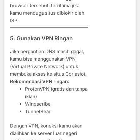
browser tersebut, terutama jika
kamu menduga situs diblokir oleh
ISP.
5.
Gunakan VPN Ringan
Jika pergantian DNS masih gagal,
kamu bisa menggunakan VPN
(Virtual Private Network) untuk
membuka akses ke situs Corlaslot.
Rekomendasi VPN ringan:
ProtonVPN (gratis dan tanpa
iklan)
Windscribe
TunnelBear
Dengan VPN, koneksi kamu akan
dialihkan ke server luar negeri