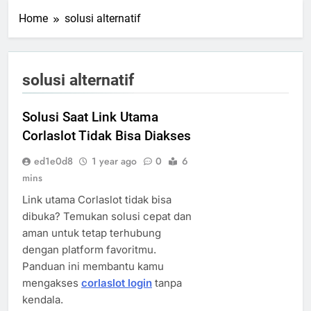
Home
solusi alternatif
solusi alternatif
Solusi Saat Link Utama
Corlaslot Tidak Bisa Diakses
ed1e0d8
1 year ago
0
6
mins
Link utama Corlaslot tidak bisa
dibuka? Temukan solusi cepat dan
aman untuk tetap terhubung
dengan platform favoritmu.
Panduan ini membantu kamu
mengakses
corlaslot login
tanpa
kendala.