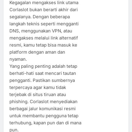
Kegagalan mengakses link utama
Corlaslot bukan berarti akhir dari
segalanya. Dengan beberapa
langkah teknis seperti mengganti
DNS, menggunakan VPN, atau
mengakses melalui link alternatif
resmi, kamu tetap bisa masuk ke
platform dengan aman dan
nyaman.
Yang paling penting adalah tetap
berhati-hati saat mencari tautan
pengganti. Pastikan sumbernya
terpercaya agar kamu tidak
terjebak di situs tiruan atau
phishing. Corlaslot menyediakan
berbagai jalur komunikasi resmi
untuk membantu pengguna tetap
terhubung, kapan pun dan di mana
pun.