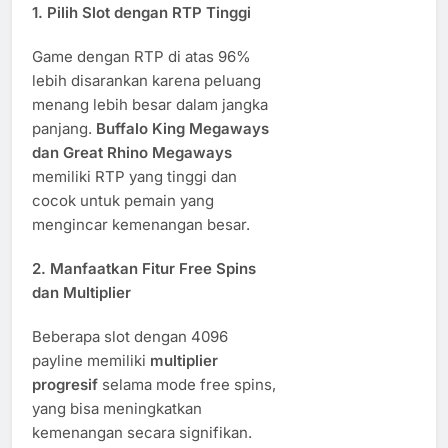
1. Pilih Slot dengan RTP Tinggi
Game dengan RTP di atas 96%
lebih disarankan karena peluang
menang lebih besar dalam jangka
panjang.
Buffalo King Megaways
dan Great Rhino Megaways
memiliki RTP yang tinggi dan
cocok untuk pemain yang
mengincar kemenangan besar.
2. Manfaatkan Fitur Free Spins
dan Multiplier
Beberapa slot dengan 4096
payline memiliki
multiplier
progresif
selama mode free spins,
yang bisa meningkatkan
kemenangan secara signifikan.