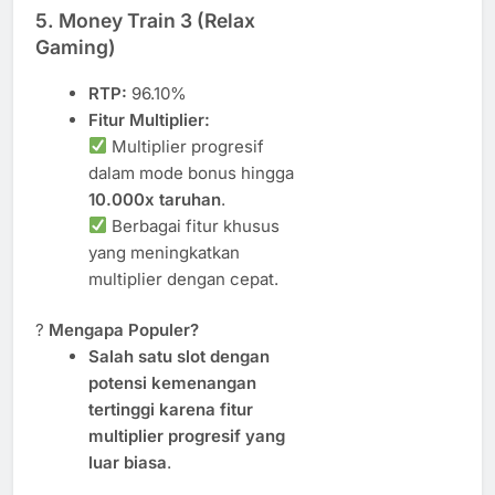
5. Money Train 3 (Relax
Gaming)
RTP:
96.10%
Fitur Multiplier:
Multiplier progresif
dalam mode bonus hingga
10.000x taruhan
.
Berbagai fitur khusus
yang meningkatkan
multiplier dengan cepat.
?
Mengapa Populer?
Salah satu slot dengan
potensi kemenangan
tertinggi karena fitur
multiplier progresif yang
luar biasa
.