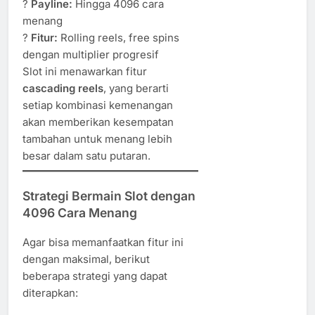
?
Payline:
Hingga 4096 cara
menang
?
Fitur:
Rolling reels, free spins
dengan multiplier progresif
Slot ini menawarkan fitur
cascading reels
, yang berarti
setiap kombinasi kemenangan
akan memberikan kesempatan
tambahan untuk menang lebih
besar dalam satu putaran.
Strategi Bermain Slot dengan
4096 Cara Menang
Agar bisa memanfaatkan fitur ini
dengan maksimal, berikut
beberapa strategi yang dapat
diterapkan: