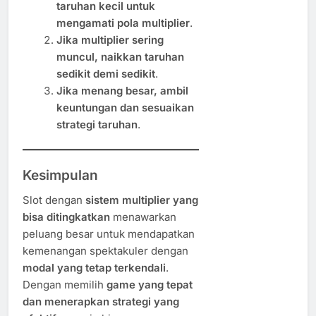
taruhan kecil untuk
mengamati pola multiplier
.
Jika multiplier sering
muncul, naikkan taruhan
sedikit demi sedikit
.
Jika menang besar, ambil
keuntungan dan sesuaikan
strategi taruhan
.
Kesimpulan
Slot dengan
sistem multiplier yang
bisa ditingkatkan
menawarkan
peluang besar untuk mendapatkan
kemenangan spektakuler dengan
modal yang tetap terkendali
.
Dengan memilih
game yang tepat
dan menerapkan strategi yang