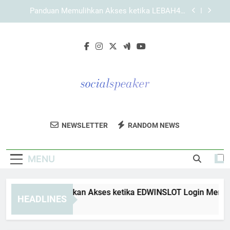
Skip
Panduan Memulihkan Akses Saat Login KAYA787
to
Mengalami Kendala
content
Panduan Menggunakan Bookmark untuk
Menyimpan Halaman KAYA787 Login
Panduan Memulihkan Akses ketika EDWINSLOT
Login Mengalami Kendala
Panduan Memulihkan Akses ketika LEBAH4D
Login Mengalami Kendala
Panduan Memulihkan Akses Saat Login KAYA787
Mengalami Kendala
Social Speaker
Tingkatkan Kehadiran Media Sosial Anda
Panduan Menggunakan Bookmark untuk
NEWSLETTER
RANDOM NEWS
Menyimpan Halaman KAYA787 Login
Dengan Layanan Pemasaran Dari Social
Speaker. Solusi Untuk Bisnis Modern.
MENU
anduan Memulihkan Akses ketika EDWINSLOT Login Mengala
HEADLINES
 Weeks Ago