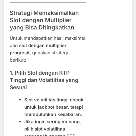
Strategi Memaksimalkan
Slot dengan Multiplier
yang Bisa Ditingkatkan
Untuk mendapatkan hasil maksimal
dari
slot dengan multiplier
progresif
, gunakan strategi
berikut:
1. Pilih Slot dengan RTP
Tinggi dan Volatilitas yang
Sesuai
Slot volatilitas tinggi cocok
untuk jackpot besar, tetapi
membutuhkan kesabaran
.
Jika ingin sering menang,
pilih slot volatilitas