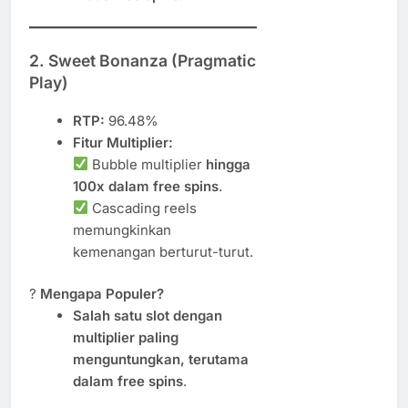
2. Sweet Bonanza (Pragmatic
Play)
RTP:
96.48%
Fitur Multiplier:
Bubble multiplier
hingga
100x dalam free spins
.
Cascading reels
memungkinkan
kemenangan berturut-turut.
?
Mengapa Populer?
Salah satu slot dengan
multiplier paling
menguntungkan, terutama
dalam free spins
.