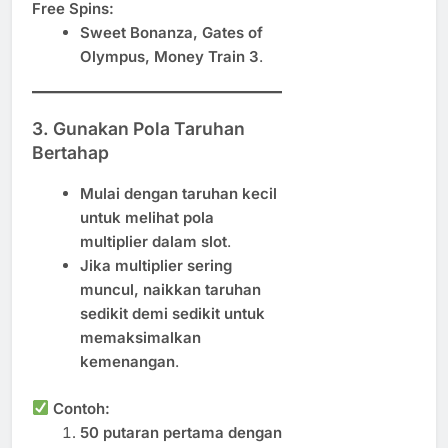
Free Spins:
Sweet Bonanza, Gates of
Olympus, Money Train 3
.
3. Gunakan Pola Taruhan
Bertahap
Mulai dengan taruhan kecil
untuk melihat pola
multiplier dalam slot
.
Jika multiplier sering
muncul, naikkan taruhan
sedikit demi sedikit untuk
memaksimalkan
kemenangan
.
Contoh:
50 putaran pertama dengan