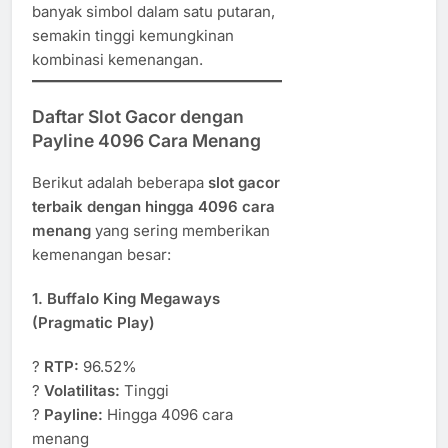
banyak simbol dalam satu putaran,
semakin tinggi kemungkinan
kombinasi kemenangan.
Daftar Slot Gacor dengan
Payline 4096 Cara Menang
Berikut adalah beberapa
slot gacor
terbaik dengan hingga 4096 cara
menang
yang sering memberikan
kemenangan besar:
1. Buffalo King Megaways
(Pragmatic Play)
?
RTP:
96.52%
?
Volatilitas:
Tinggi
?
Payline:
Hingga 4096 cara
menang