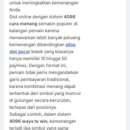
untuk meningkatkan kemenangan
Anda.
Slot online dengan sistem
4096
cara menang
semakin populer di
kalangan pemain karena
menawarkan lebih banyak peluang
kemenangan dibandingkan
situs
slot gacor
klasik yang biasanya
hanya memiliki 10 hingga 50
paylines. Dengan format ini,
pemain tidak perlu mengandalkan
garis pembayaran tradisional,
karena kombinasi menang dapat
terbentuk dari simbol yang muncul
di gulungan secara berurutan,
terlepas dari posisinya.
Sebagai contoh, dalam sistem
4096 ways to win
, kemenangan
terjadi jika simbol yang sama