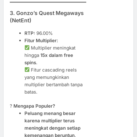
3. Gonzo’s Quest Megaways
(NetEnt)
RTP:
96.00%
Fitur Multiplier:
Multiplier meningkat
hingga
15x dalam free
spins
.
Fitur cascading reels
yang memungkinkan
multiplier bertambah tanpa
batas.
?
Mengapa Populer?
Peluang menang besar
karena multiplier terus
meningkat dengan setiap
kemenangan beruntun
.