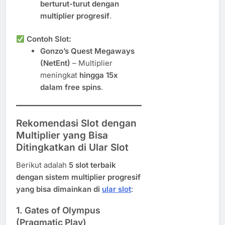
berturut-turut dengan
multiplier progresif
.
Contoh Slot:
Gonzo’s Quest Megaways
(NetEnt)
– Multiplier
meningkat
hingga 15x
dalam free spins
.
Rekomendasi Slot dengan
Multiplier yang Bisa
Ditingkatkan di Ular Slot
Berikut adalah
5 slot terbaik
dengan sistem multiplier progresif
yang bisa dimainkan di
ular slot
:
1. Gates of Olympus
(Pragmatic Play)