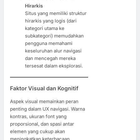
Hirarkis
Situs yang memiliki struktur
hirarkis yang logis (dari
kategori utama ke
subkategori) memudahkan
pengguna memahami
keseluruhan alur navigasi
dan mencegah mereka
tersesat dalam eksplorasi.
Faktor Visual dan Kognitif
Aspek visual memainkan peran
penting dalam UX navigasi. Warna
kontras, ukuran font yang
proporsional, dan spasi antar
elemen yang cukup akan
meningkatkan keterbacaan.