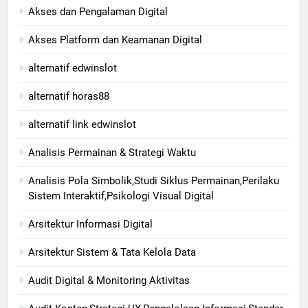
Akses dan Pengalaman Digital
Akses Platform dan Keamanan Digital
alternatif edwinslot
alternatif horas88
alternatif link edwinslot
Analisis Permainan & Strategi Waktu
Analisis Pola Simbolik,Studi Siklus Permainan,Perilaku
Sistem Interaktif,Psikologi Visual Digital
Arsitektur Informasi Digital
Arsitektur Sistem & Tata Kelola Data
Audit Digital & Monitoring Aktivitas