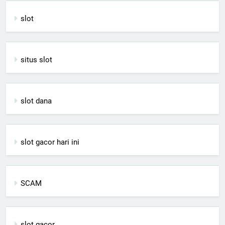
slot
situs slot
slot dana
slot gacor hari ini
SCAM
slot gacor