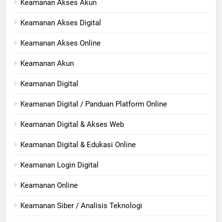
Keamanan Akses Akun
Keamanan Akses Digital
Keamanan Akses Online
Keamanan Akun
Keamanan Digital
Keamanan Digital / Panduan Platform Online
Keamanan Digital & Akses Web
Keamanan Digital & Edukasi Online
Keamanan Login Digital
Keamanan Online
Keamanan Siber / Analisis Teknologi