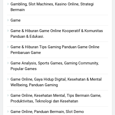
Gambling, Slot Machines, Kasino Online, Strategi
Bermain
Game
Game & Hiburan Game Online Kooperatif & Komunitas
Panduan & Edukasi.
Game & Hiburan Tips Gaming Panduan Game Online
Pembaruan Game
Game Analysis, Sports Games, Gaming Community,
Popular Games
Game Online, Gaya Hidup Digital, Kesehatan & Mental
Wellbeing, Panduan Gaming
Game Online, Kesehatan Mental, Tips Bermain Game,
Produktivitas, Teknologi dan Kesehatan
Game Online, Panduan Bermain, Slot Demo