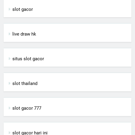
slot gacor
live draw hk
situs slot gacor
slot thailand
slot gacor 777
slot gacor hari ini