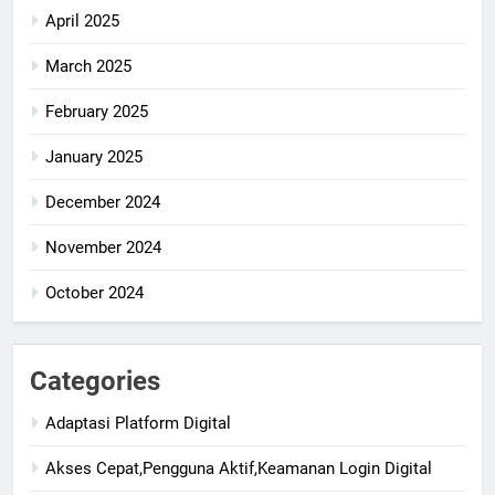
April 2025
March 2025
February 2025
January 2025
December 2024
November 2024
October 2024
Categories
Adaptasi Platform Digital
Akses Cepat,Pengguna Aktif,Keamanan Login Digital