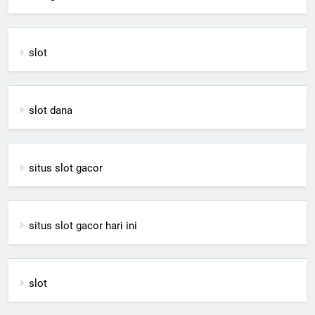
slot
slot dana
situs slot gacor
situs slot gacor hari ini
slot