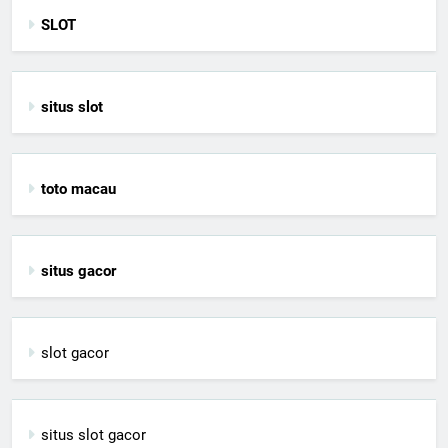
SLOT
situs slot
toto macau
situs gacor
slot gacor
situs slot gacor