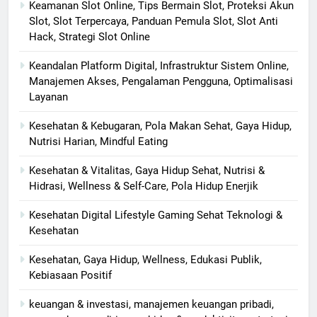
Keamanan Slot Online, Tips Bermain Slot, Proteksi Akun
Slot, Slot Terpercaya, Panduan Pemula Slot, Slot Anti
Hack, Strategi Slot Online
Keandalan Platform Digital, Infrastruktur Sistem Online,
Manajemen Akses, Pengalaman Pengguna, Optimalisasi
Layanan
Kesehatan & Kebugaran, Pola Makan Sehat, Gaya Hidup,
Nutrisi Harian, Mindful Eating
Kesehatan & Vitalitas, Gaya Hidup Sehat, Nutrisi &
Hidrasi, Wellness & Self-Care, Pola Hidup Enerjik
Kesehatan Digital Lifestyle Gaming Sehat Teknologi &
Kesehatan
Kesehatan, Gaya Hidup, Wellness, Edukasi Publik,
Kebiasaan Positif
keuangan & investasi, manajemen keuangan pribadi,