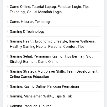
Game Online, Tutorial Laptop, Panduan Login, Tips
Teknologi, Solusi Masalah Login.
Game, Hiburan, Teknologi
Gaming & Technology
Gaming Health, Ergonomic Lifestyle, Gamer Wellness,
Healthy Gaming Habits, Personal Comfort Tips
Gaming Sehat, Permainan Kasino, Tips Bermain Slot,
Strategi Bermain, Game Online
Gaming Strategy, Multiplayer Skills, Team Development,
Online Games Education
Gaming, Kasino Online, Panduan Permainan
Gaming, Manajemen Waktu, Tips & Trik
Gaming, Panduan, Hiburan