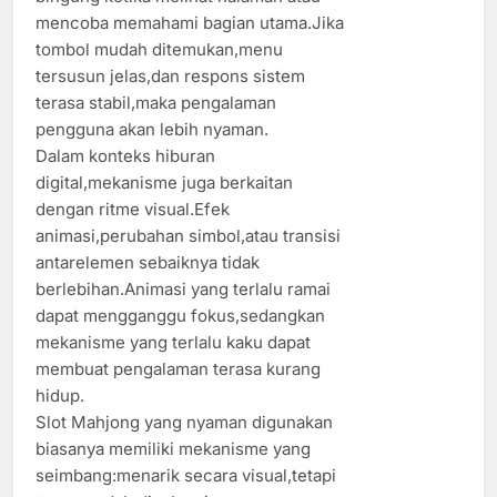
mencoba memahami bagian utama.Jika
tombol mudah ditemukan,menu
tersusun jelas,dan respons sistem
terasa stabil,maka pengalaman
pengguna akan lebih nyaman.
Dalam konteks hiburan
digital,mekanisme juga berkaitan
dengan ritme visual.Efek
animasi,perubahan simbol,atau transisi
antarelemen sebaiknya tidak
berlebihan.Animasi yang terlalu ramai
dapat mengganggu fokus,sedangkan
mekanisme yang terlalu kaku dapat
membuat pengalaman terasa kurang
hidup.
Slot Mahjong yang nyaman digunakan
biasanya memiliki mekanisme yang
seimbang:menarik secara visual,tetapi