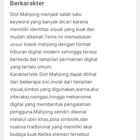
Berkarakter
Slot Mahjong menjadi salah satu
keyword yang banyak dicari karena
memiliki identitas visual yang kuat dan
mudah dikenali.Tema ini memadukan
unsur klasik mahjong dengan format
hiburan digital modern sehingga terasa
berbeda dari tampilan permainan digital
yang terlalu umum.
Karakteristik Slot Mahjong dapat dilihat
dari beberapa sisi,mulai dari tampilan
visual,simbol yang digunakan,warna,alur
interaksi,navigasi,hingga mekanisme
digital yang membentuk pengalaman
pengguna.Mahjong sendiri dikenal
melalui ubin khas,pola simbolik,dan
nuansa tradisional yang memiliki akar
budaya kuat.Ketika elemen tersebut