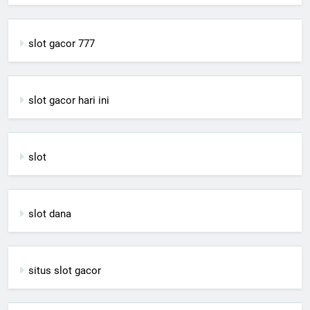
slot gacor 777
slot gacor hari ini
slot
slot dana
situs slot gacor