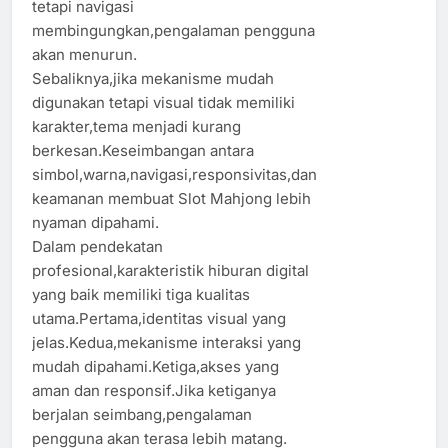
tetapi navigasi
membingungkan,pengalaman pengguna
akan menurun.
Sebaliknya,jika mekanisme mudah
digunakan tetapi visual tidak memiliki
karakter,tema menjadi kurang
berkesan.Keseimbangan antara
simbol,warna,navigasi,responsivitas,dan
keamanan membuat Slot Mahjong lebih
nyaman dipahami.
Dalam pendekatan
profesional,karakteristik hiburan digital
yang baik memiliki tiga kualitas
utama.Pertama,identitas visual yang
jelas.Kedua,mekanisme interaksi yang
mudah dipahami.Ketiga,akses yang
aman dan responsif.Jika ketiganya
berjalan seimbang,pengalaman
pengguna akan terasa lebih matang.