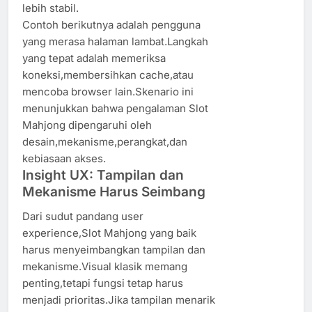
lebih stabil.
Contoh berikutnya adalah pengguna
yang merasa halaman lambat.Langkah
yang tepat adalah memeriksa
koneksi,membersihkan cache,atau
mencoba browser lain.Skenario ini
menunjukkan bahwa pengalaman Slot
Mahjong dipengaruhi oleh
desain,mekanisme,perangkat,dan
kebiasaan akses.
Insight UX: Tampilan dan
Mekanisme Harus Seimbang
Dari sudut pandang user
experience,Slot Mahjong yang baik
harus menyeimbangkan tampilan dan
mekanisme.Visual klasik memang
penting,tetapi fungsi tetap harus
menjadi prioritas.Jika tampilan menarik