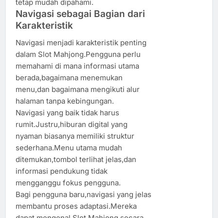
tetap mudah dipahami.
Navigasi sebagai Bagian dari
Karakteristik
Navigasi menjadi karakteristik penting
dalam Slot Mahjong.Pengguna perlu
memahami di mana informasi utama
berada,bagaimana menemukan
menu,dan bagaimana mengikuti alur
halaman tanpa kebingungan.
Navigasi yang baik tidak harus
rumit.Justru,hiburan digital yang
nyaman biasanya memiliki struktur
sederhana.Menu utama mudah
ditemukan,tombol terlihat jelas,dan
informasi pendukung tidak
mengganggu fokus pengguna.
Bagi pengguna baru,navigasi yang jelas
membantu proses adaptasi.Mereka
dapat mengenal Slot Mahjong secara