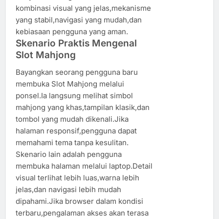
kombinasi visual yang jelas,mekanisme
yang stabil,navigasi yang mudah,dan
kebiasaan pengguna yang aman.
Skenario Praktis Mengenal
Slot Mahjong
Bayangkan seorang pengguna baru
membuka Slot Mahjong melalui
ponsel.Ia langsung melihat simbol
mahjong yang khas,tampilan klasik,dan
tombol yang mudah dikenali.Jika
halaman responsif,pengguna dapat
memahami tema tanpa kesulitan.
Skenario lain adalah pengguna
membuka halaman melalui laptop.Detail
visual terlihat lebih luas,warna lebih
jelas,dan navigasi lebih mudah
dipahami.Jika browser dalam kondisi
terbaru,pengalaman akses akan terasa