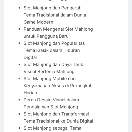
Slot Mahjong dan Pengaruh
Tema Tradisional dalam Dunia
Game Modern
Panduan Mengenal Slot Mahjong
untuk Pengguna Baru
Slot Mahjong dan Popularitas
Tema Klasik dalam Hiburan
Digital
Slot Mahjong dan Daya Tarik
Visual Bertema Mahjong
Slot Mahjong Mobile dan
Kenyamanan Akses di Perangkat
Harian
Peran Desain Visual dalam
Pengalaman Slot Mahjong
Slot Mahjong dan Transformasi
Tema Tradisional ke Dunia Digital
Slot Mahjong sebagai Tema