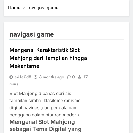
Home
navigasi game
navigasi game
Mengenal Karakteristik Slot
Mahjong dari Tampilan hingga
Mekanisme
ed1e0d8
3 months ago
0
17
mins
Slot Mahjong dibahas dari sisi
tampilan,simbol klasik,mekanisme
digital,navigasi,dan pengalaman
pengguna dalam hiburan modern.
Mengenal Slot Mahjong
sebagai Tema Digital yang