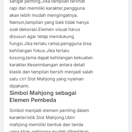
sangat penting.Jika tampilan terlihat
rapi dan memiliki karakter,pengguna
akan lebih mudah mengingatnya.
Namun,tampilan yang baik tidak hanya
soal dekorasi.Elemen visual harus
disusun agar tetap mendukung
fungsi.Jika terlalu ramai,pengguna bisa
kehilangan fokus.Jika terlalu
kosong,tema dapat kehilangan kekuatan
karakter.Keseimbangan antara detail
klasik dan tampilan bersih menjadi salah
satu ciri Slot Mahjong yang nyaman
dipahami.
Simbol Mahjong sebagai
Elemen Pembeda
Simbol menjadi elemen penting dalam
karakteristik Slot Mahjong.Ubin
mahjong memiliki bentuk dan tanda
yang khas sehingga mudah dibedakan