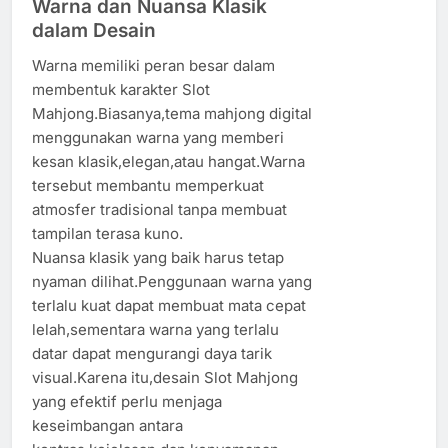
Warna dan Nuansa Klasik
dalam Desain
Warna memiliki peran besar dalam
membentuk karakter Slot
Mahjong.Biasanya,tema mahjong digital
menggunakan warna yang memberi
kesan klasik,elegan,atau hangat.Warna
tersebut membantu memperkuat
atmosfer tradisional tanpa membuat
tampilan terasa kuno.
Nuansa klasik yang baik harus tetap
nyaman dilihat.Penggunaan warna yang
terlalu kuat dapat membuat mata cepat
lelah,sementara warna yang terlalu
datar dapat mengurangi daya tarik
visual.Karena itu,desain Slot Mahjong
yang efektif perlu menjaga
keseimbangan antara