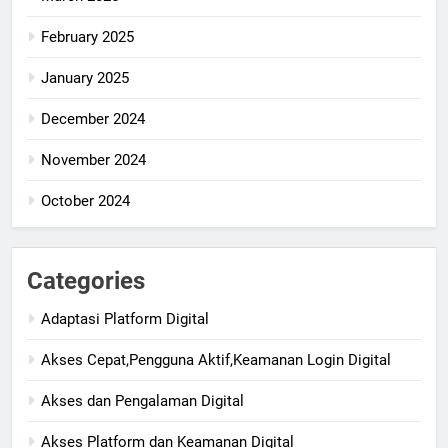
February 2025
January 2025
December 2024
November 2024
October 2024
Categories
Adaptasi Platform Digital
Akses Cepat,Pengguna Aktif,Keamanan Login Digital
Akses dan Pengalaman Digital
Akses Platform dan Keamanan Digital