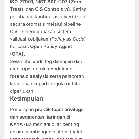
ISO 27001
,
NIST 800-207 (Zero
Trust)
, dan
CIS Controls v8
. Setiap
perubahan konfigurasi diverifikasi
secara otomatis melalui pipeline
CI/CD menggunakan sistem
validasi kebijakan (
Policy as Code
)
berbasis
Open Policy Agent
(OPA)
.
Selain itu, audit log disimpan dan
dienkripsi untuk mendukung
forensic analysis
serta pelaporan
keamanan kepada regulator bila
diperlukan.
Kesimpulan
Penerapan
praktik least privilege
dan segmentasi jaringan di
KAYA787
menjadi pilar penting
dalam membangun sistem digital