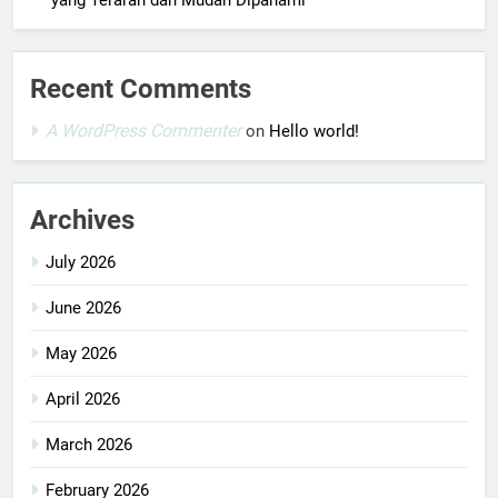
yang Terarah dan Mudah Dipahami
Recent Comments
A WordPress Commenter
on
Hello world!
Archives
July 2026
June 2026
May 2026
April 2026
March 2026
February 2026