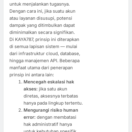
untuk menjalankan tugasnya.
Dengan cara ini, jika suatu akun
atau layanan disusupi, potensi
dampak yang ditimbulkan dapat
diminimalkan secara signifikan.
Di KAYA787, prinsip ini diterapkan
di semua lapisan sistem — mulai
dari infrastruktur cloud, database,
hingga manajemen API. Beberapa
manfaat utama dari penerapan
prinsip ini antara lain:
Mencegah eskalasi hak
akses:
jika satu akun
diretas, aksesnya terbatas
hanya pada lingkup tertentu.
Mengurangi risiko human
error:
dengan membatasi
hak administratif hanya
untuk kebutuhan spesifik.