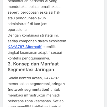
pemantauan berbasis AI yang
mendeteksi pola anomali akses
seperti percobaan eskalasi hak
atau penggunaan akun
administratif di luar jam
operasional.
Dengan kombinasi strategi ini,
setiap komponen dalam ekosistem
KAYA787 Alternatif
memiliki
tingkat keamanan adaptif sesuai
konteks penggunaannya.
3. Konsep dan Manfaat
Segmentasi Jaringan
Selain kontrol akses, KAYA787
menerapkan
segmentasi jaringan
(network segmentation)
untuk
membagi infrastruktur menjadi
beberapa zona keamanan. Setiap
zona memiliki kebijakan kontrol