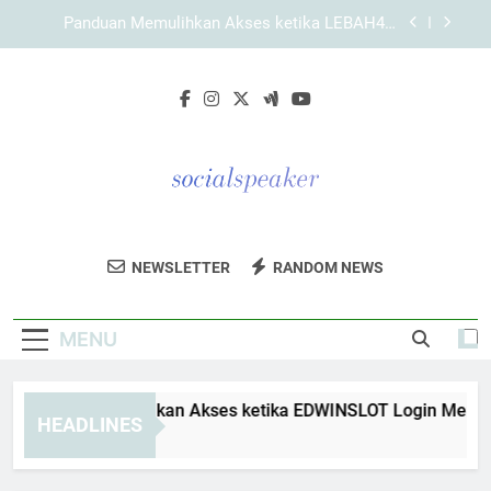
Skip
Panduan Memulihkan Akses Saat Login KAYA787
to
Mengalami Kendala
content
Panduan Menggunakan Bookmark untuk
Menyimpan Halaman KAYA787 Login
Panduan Memulihkan Akses ketika EDWINSLOT
Login Mengalami Kendala
Panduan Memulihkan Akses ketika LEBAH4D
Login Mengalami Kendala
Panduan Memulihkan Akses Saat Login KAYA787
Mengalami Kendala
Social Speaker
Tingkatkan Kehadiran Media Sosial Anda
Panduan Menggunakan Bookmark untuk
NEWSLETTER
RANDOM NEWS
Menyimpan Halaman KAYA787 Login
Dengan Layanan Pemasaran Dari Social
Speaker. Solusi Untuk Bisnis Modern.
MENU
nduan Memulihkan Akses ketika EDWINSLOT Login Mengalam
HEADLINES
Weeks Ago