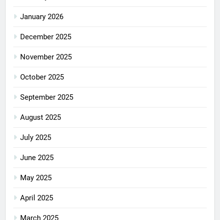
January 2026
December 2025
November 2025
October 2025
September 2025
August 2025
July 2025
June 2025
May 2025
April 2025
March 2025