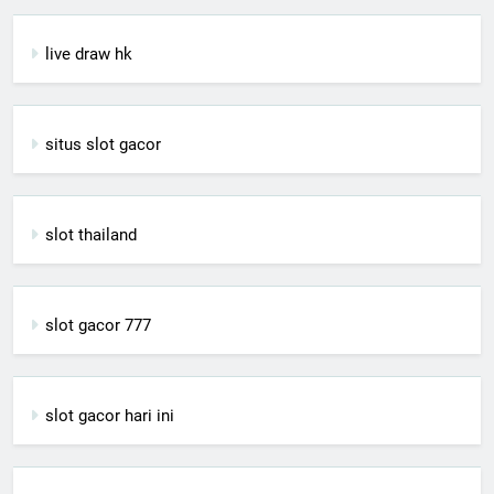
live draw hk
situs slot gacor
slot thailand
slot gacor 777
slot gacor hari ini