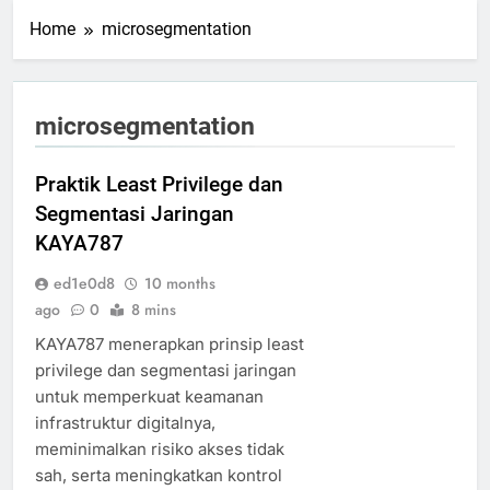
Home
microsegmentation
microsegmentation
Praktik Least Privilege dan
Segmentasi Jaringan
KAYA787
ed1e0d8
10 months
ago
0
8 mins
KAYA787 menerapkan prinsip least
privilege dan segmentasi jaringan
untuk memperkuat keamanan
infrastruktur digitalnya,
meminimalkan risiko akses tidak
sah, serta meningkatkan kontrol