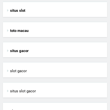
situs slot
toto macau
situs gacor
slot gacor
situs slot gacor