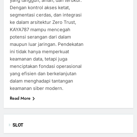
yang tangguh, aman, dan terukur.
Dengan kontrol akses ketat,
segmentasi cerdas, dan integrasi
ke dalam arsitektur Zero Trust,
KAYA787 mampu mencegah
potensi serangan dari dalam
maupun luar jaringan. Pendekatan
ini tidak hanya memperkuat
keamanan data, tetapi juga
menciptakan fondasi operasional
yang efisien dan berkelanjutan
dalam menghadapi tantangan
keamanan siber modern.
Read More
SLOT