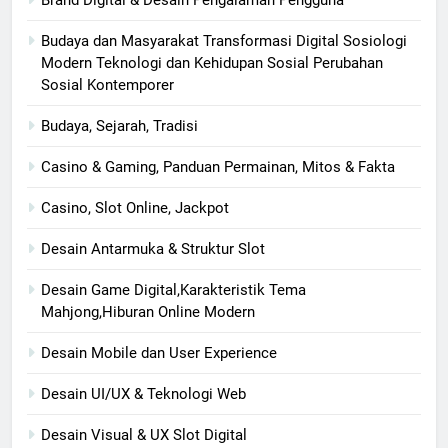
Brand Digital & Desain Pengalaman Pengguna
Budaya dan Masyarakat Transformasi Digital Sosiologi
Modern Teknologi dan Kehidupan Sosial Perubahan
Sosial Kontemporer
Budaya, Sejarah, Tradisi
Casino & Gaming, Panduan Permainan, Mitos & Fakta
Casino, Slot Online, Jackpot
Desain Antarmuka & Struktur Slot
Desain Game Digital,Karakteristik Tema
Mahjong,Hiburan Online Modern
Desain Mobile dan User Experience
Desain UI/UX & Teknologi Web
Desain Visual & UX Slot Digital