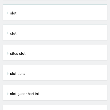
slot
slot
situs slot
slot dana
slot gacor hari ini