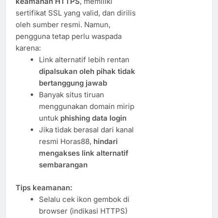
keamanan HTTPS
, memiliki
sertifikat SSL yang valid, dan dirilis
oleh sumber resmi. Namun,
pengguna tetap perlu waspada
karena:
Link alternatif lebih rentan
dipalsukan oleh pihak tidak
bertanggung jawab
Banyak situs tiruan
menggunakan domain mirip
untuk
phishing data login
Jika tidak berasal dari kanal
resmi Horas88,
hindari
mengakses link alternatif
sembarangan
Tips keamanan:
Selalu cek ikon gembok di
browser (indikasi HTTPS)