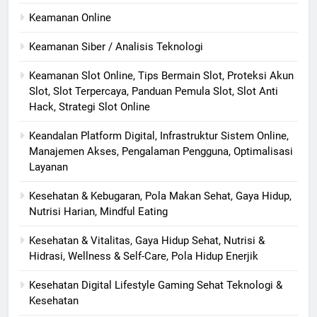
Keamanan Online
Keamanan Siber / Analisis Teknologi
Keamanan Slot Online, Tips Bermain Slot, Proteksi Akun
Slot, Slot Terpercaya, Panduan Pemula Slot, Slot Anti
Hack, Strategi Slot Online
Keandalan Platform Digital, Infrastruktur Sistem Online,
Manajemen Akses, Pengalaman Pengguna, Optimalisasi
Layanan
Kesehatan & Kebugaran, Pola Makan Sehat, Gaya Hidup,
Nutrisi Harian, Mindful Eating
Kesehatan & Vitalitas, Gaya Hidup Sehat, Nutrisi &
Hidrasi, Wellness & Self-Care, Pola Hidup Enerjik
Kesehatan Digital Lifestyle Gaming Sehat Teknologi &
Kesehatan