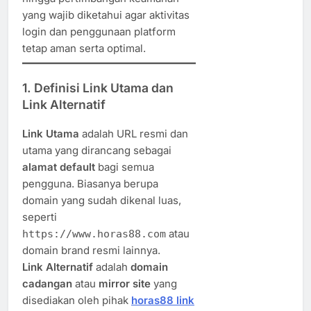
yang wajib diketahui agar aktivitas
login dan penggunaan platform
tetap aman serta optimal.
1.
Definisi Link Utama dan
Link Alternatif
Link Utama
adalah URL resmi dan
utama yang dirancang sebagai
alamat default
bagi semua
pengguna. Biasanya berupa
domain yang sudah dikenal luas,
seperti
atau
https://www.horas88.com
domain brand resmi lainnya.
Link Alternatif
adalah
domain
cadangan
atau
mirror site
yang
disediakan oleh pihak
horas88 link