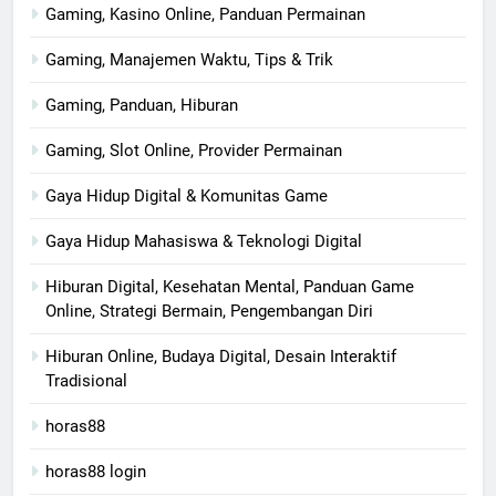
Gaming, Kasino Online, Panduan Permainan
Gaming, Manajemen Waktu, Tips & Trik
Gaming, Panduan, Hiburan
Gaming, Slot Online, Provider Permainan
Gaya Hidup Digital & Komunitas Game
Gaya Hidup Mahasiswa & Teknologi Digital
Hiburan Digital, Kesehatan Mental, Panduan Game
Online, Strategi Bermain, Pengembangan Diri
Hiburan Online, Budaya Digital, Desain Interaktif
Tradisional
horas88
horas88 login