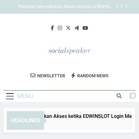
Skip
Panduan Memulihkan Akses Saat Login KAYA787
to
Mengalami Kendala
content
Panduan Menggunakan Bookmark untuk
Menyimpan Halaman KAYA787 Login
Panduan Memulihkan Akses ketika EDWINSLOT
Login Mengalami Kendala
Panduan Memulihkan Akses ketika LEBAH4D
Login Mengalami Kendala
Panduan Memulihkan Akses Saat Login KAYA787
Mengalami Kendala
Social Speaker
Tingkatkan Kehadiran Media Sosial Anda
Panduan Menggunakan Bookmark untuk
NEWSLETTER
RANDOM NEWS
Menyimpan Halaman KAYA787 Login
Dengan Layanan Pemasaran Dari Social
Speaker. Solusi Untuk Bisnis Modern.
MENU
nduan Memulihkan Akses ketika EDWINSLOT Login Mengalam
HEADLINES
Weeks Ago