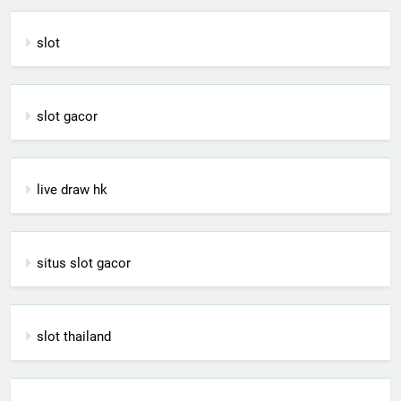
slot
slot gacor
live draw hk
situs slot gacor
slot thailand