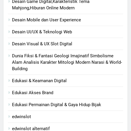
Desain Game Digital,Karakteristik Tema
Mahjong,Hiburan Online Modern
Desain Mobile dan User Experience
Desain UI/UX & Teknologi Web
Desain Visual & UX Slot Digital
Dunia Fiksi & Fantasi Geologi Imajinatif Simbolisme
Alam Analisis Karakter Mitologi Modern Narasi & World-
Building
Edukasi & Keamanan Digital
Edukasi Akses Brand
Edukasi Permainan Digital & Gaya Hidup Bijak
edwinslot
edwinslot alternatif