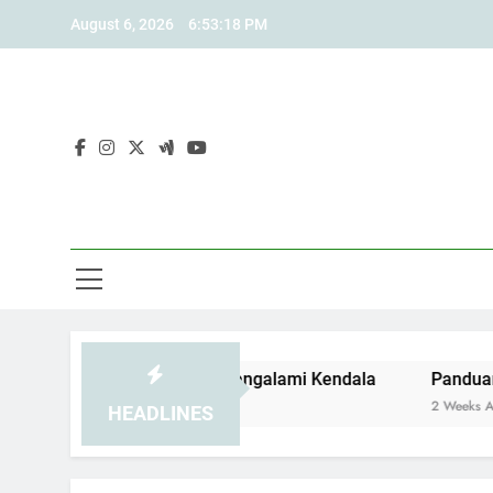
Skip
August 6, 2026
6:53:19 PM
to
content
Soc
Tingkatka
WINSLOT Login Mengalami Kendala
Panduan Memulihka
2 Weeks Ago
HEADLINES