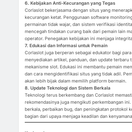
6. Kebijakan Anti-Kecurangan yang Tegas
Corlaslot bekerjasama dengan situs yang menerapk
kecurangan ketat. Penggunaan software monitoring
permainan tidak wajar, dan sistem verifikasi ident
mencegah tindakan curang baik dari pemain lain m
operator. Penegakan kebijakan ini menjaga integrit
7. Edukasi dan Informasi untuk Pemain
Corlaslot juga berperan sebagai edukator bagi par
menyediakan artikel, panduan, dan update terbaru t
mekanisme slot. Edukasi ini membantu pemain me
dan cara mengidentifikasi situs yang tidak adil. Pe
akan lebih bijak dalam memilih platform bermain.
8. Update Teknologi dan Sistem Berkala
Teknologi terus berkembang dan Corlaslot memasti
rekomendasinya juga mengikuti perkembangan ini.
berkala, perbaikan bug, dan peningkatan protokol
bagian dari upaya menjaga keadilan dan kenyaman