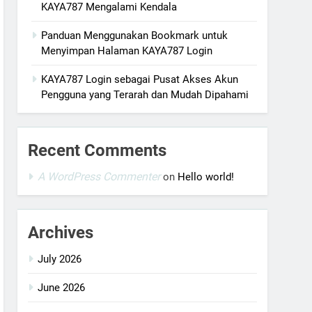
KAYA787 Mengalami Kendala
Panduan Menggunakan Bookmark untuk
Menyimpan Halaman KAYA787 Login
KAYA787 Login sebagai Pusat Akses Akun
Pengguna yang Terarah dan Mudah Dipahami
Recent Comments
A WordPress Commenter
on
Hello world!
Archives
July 2026
June 2026