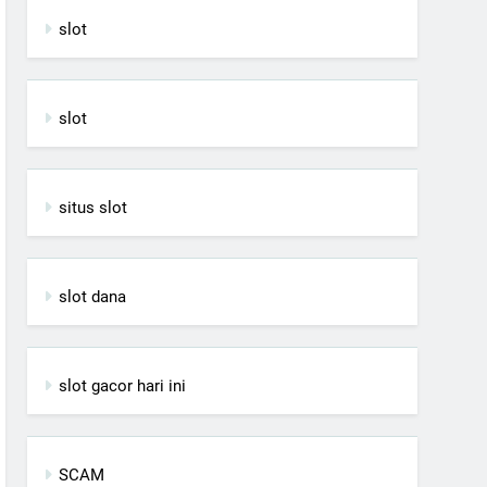
slot
slot
situs slot
slot dana
slot gacor hari ini
SCAM