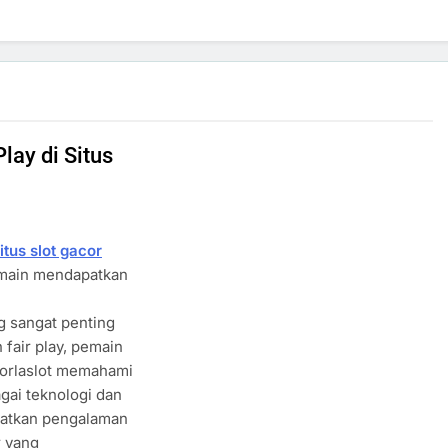
lay di Situs
itus slot gacor
pemain mendapatkan
g sangat penting
 fair play, pemain
Corlaslot memahami
gai teknologi dan
patkan pengalaman
r yang