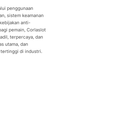
lalui penggunaan
ran, sistem keamanan
kebijakan anti-
agi pemain, Corlaslot
dil, terpercaya, dan
as utama, dan
rtinggi di industri.