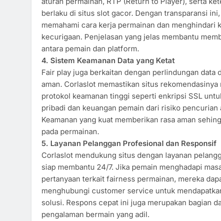
aturan permainan, RTP (Return to Player), serta k
berlaku di situs slot gacor. Dengan transparansi ini
memahami cara kerja permainan dan menghindari k
kecurigaan. Penjelasan yang jelas membantu mem
antara pemain dan platform.
4. Sistem Keamanan Data yang Ketat
Fair play juga berkaitan dengan perlindungan data 
aman. Corlaslot memastikan situs rekomendasiny
protokol keamanan tinggi seperti enkripsi SSL untu
pribadi dan keuangan pemain dari risiko pencurian
Keamanan yang kuat memberikan rasa aman sehing
pada permainan.
5. Layanan Pelanggan Profesional dan Responsif
Corlaslot mendukung situs dengan layanan pelangg
siap membantu 24/7. Jika pemain menghadapi masal
pertanyaan terkait fairness permainan, mereka da
menghubungi customer service untuk mendapatkan
solusi. Respons cepat ini juga merupakan bagian 
pengalaman bermain yang adil.