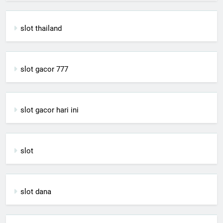
slot thailand
slot gacor 777
slot gacor hari ini
slot
slot dana