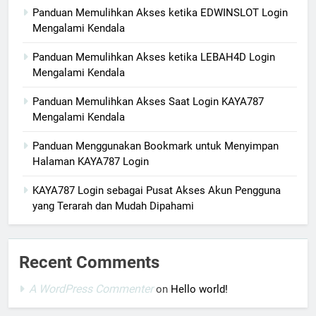
Panduan Memulihkan Akses ketika EDWINSLOT Login
Mengalami Kendala
Panduan Memulihkan Akses ketika LEBAH4D Login
Mengalami Kendala
Panduan Memulihkan Akses Saat Login KAYA787
Mengalami Kendala
Panduan Menggunakan Bookmark untuk Menyimpan
Halaman KAYA787 Login
KAYA787 Login sebagai Pusat Akses Akun Pengguna
yang Terarah dan Mudah Dipahami
Recent Comments
A WordPress Commenter
on
Hello world!