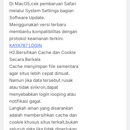
Di MacOS,cek pembaruan Safari
melalui System Settings bagian
Software Update.
Menggunakan versi terbaru
membantu kompatibilitas dengan
protokol keamanan terkini.
KAYA787 LOGIN
H2.Bersihkan Cache dan Cookie
Secara Berkala
Cache menyimpan file sementara
agar situs lebih cepat dimuat.
Namun jika data tersebut rusak
atau tidak sinkron,dapat
menyebabkan login looping atau
notifikasi gagal.
Langkah aman yang disarankan
adalah membersihkan cache dan
cookie khusus situs terkait,bukan
seluruh data jika tidak diperlukan.