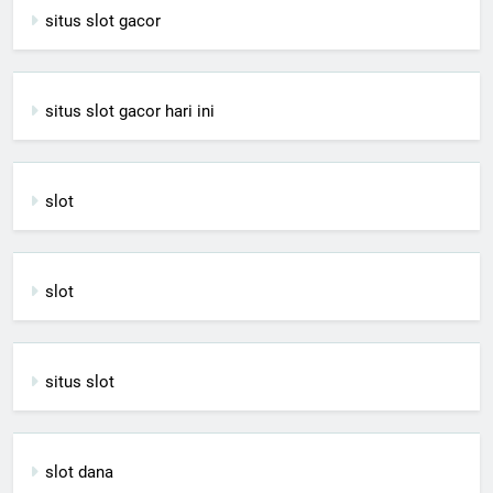
situs slot gacor
situs slot gacor hari ini
slot
slot
situs slot
slot dana