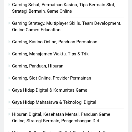
Gaming Sehat, Permainan Kasino, Tips Bermain Slot,
Strategi Bermain, Game Online
Gaming Strategy, Multiplayer Skills, Team Development,
Online Games Education
Gaming, Kasino Online, Panduan Permainan
Gaming, Manajemen Waktu, Tips & Trik
Gaming, Panduan, Hiburan
Gaming, Slot Online, Provider Permainan
Gaya Hidup Digital & Komunitas Game
Gaya Hidup Mahasiswa & Teknologi Digital
Hiburan Digital, Kesehatan Mental, Panduan Game
Online, Strategi Bermain, Pengembangan Diri