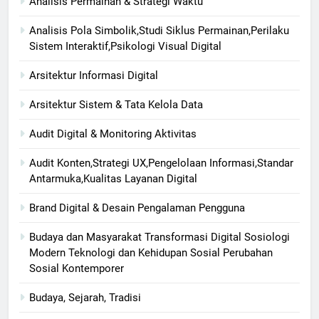
Analisis Permainan & Strategi Waktu
Analisis Pola Simbolik,Studi Siklus Permainan,Perilaku
Sistem Interaktif,Psikologi Visual Digital
Arsitektur Informasi Digital
Arsitektur Sistem & Tata Kelola Data
Audit Digital & Monitoring Aktivitas
Audit Konten,Strategi UX,Pengelolaan Informasi,Standar
Antarmuka,Kualitas Layanan Digital
Brand Digital & Desain Pengalaman Pengguna
Budaya dan Masyarakat Transformasi Digital Sosiologi
Modern Teknologi dan Kehidupan Sosial Perubahan
Sosial Kontemporer
Budaya, Sejarah, Tradisi