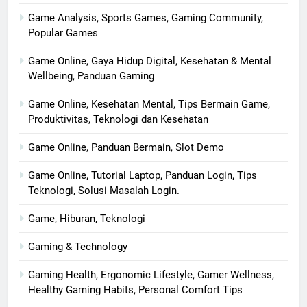
Game Analysis, Sports Games, Gaming Community,
Popular Games
Game Online, Gaya Hidup Digital, Kesehatan & Mental
Wellbeing, Panduan Gaming
Game Online, Kesehatan Mental, Tips Bermain Game,
Produktivitas, Teknologi dan Kesehatan
Game Online, Panduan Bermain, Slot Demo
Game Online, Tutorial Laptop, Panduan Login, Tips
Teknologi, Solusi Masalah Login.
Game, Hiburan, Teknologi
Gaming & Technology
Gaming Health, Ergonomic Lifestyle, Gamer Wellness,
Healthy Gaming Habits, Personal Comfort Tips