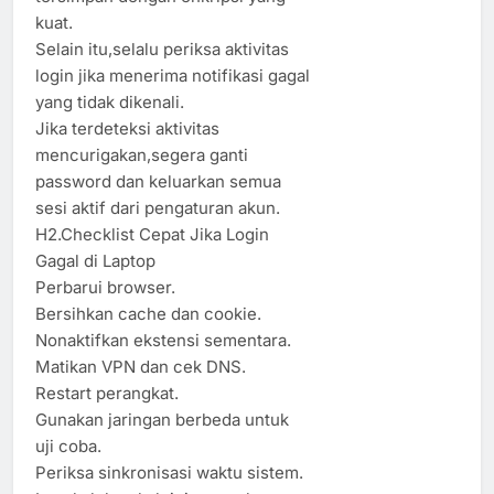
kuat.
Selain itu,selalu periksa aktivitas
login jika menerima notifikasi gagal
yang tidak dikenali.
Jika terdeteksi aktivitas
mencurigakan,segera ganti
password dan keluarkan semua
sesi aktif dari pengaturan akun.
H2.Checklist Cepat Jika Login
Gagal di Laptop
Perbarui browser.
Bersihkan cache dan cookie.
Nonaktifkan ekstensi sementara.
Matikan VPN dan cek DNS.
Restart perangkat.
Gunakan jaringan berbeda untuk
uji coba.
Periksa sinkronisasi waktu sistem.