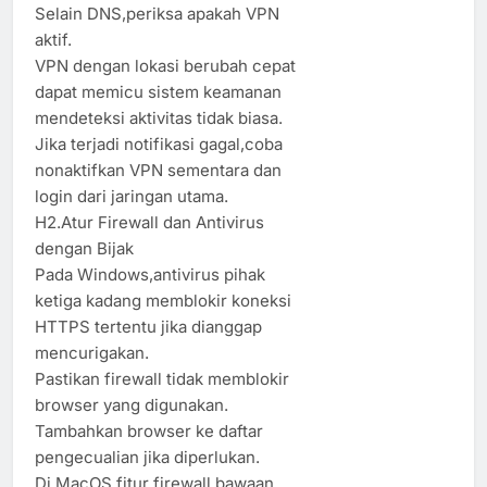
Selain DNS,periksa apakah VPN
aktif.
VPN dengan lokasi berubah cepat
dapat memicu sistem keamanan
mendeteksi aktivitas tidak biasa.
Jika terjadi notifikasi gagal,coba
nonaktifkan VPN sementara dan
login dari jaringan utama.
H2.Atur Firewall dan Antivirus
dengan Bijak
Pada Windows,antivirus pihak
ketiga kadang memblokir koneksi
HTTPS tertentu jika dianggap
mencurigakan.
Pastikan firewall tidak memblokir
browser yang digunakan.
Tambahkan browser ke daftar
pengecualian jika diperlukan.
Di MacOS,fitur firewall bawaan