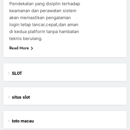
Pendekatan yang disiplin terhadap
keamanan dan perawatan sistem
akan memastikan pengalaman
login tetap lancar,cepat,dan aman
di kedua platform tanpa hambatan
teknis berulang.
Read More
SLOT
situs slot
toto macau