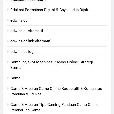
Edukasi Permainan Digital & Gaya Hidup Bijak
edwinslot
edwinslot alternatif
edwinslot link alternatif
edwinslot login
Gambling, Slot Machines, Kasino Online, Strategi
Bermain
Game
Game & Hiburan Game Online Kooperatif & Komunitas
Panduan & Edukasi.
Game & Hiburan Tips Gaming Panduan Game Online
Pembaruan Game