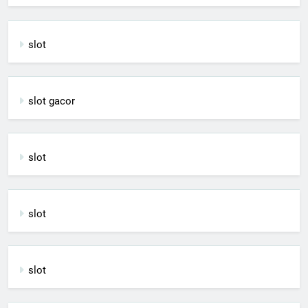
slot
slot gacor
slot
slot
slot