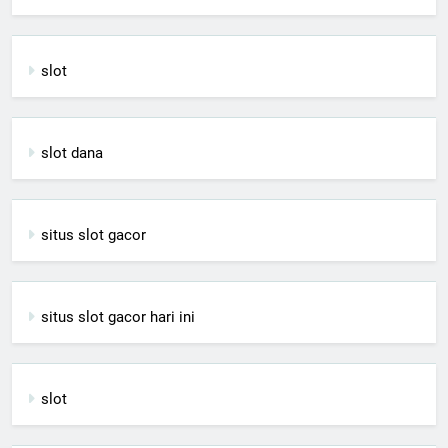
slot
slot dana
situs slot gacor
situs slot gacor hari ini
slot