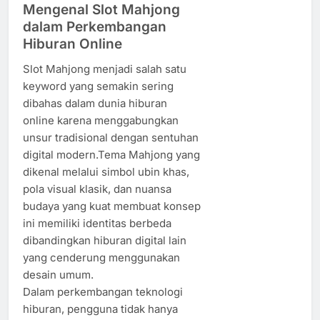
Mengenal Slot Mahjong
dalam Perkembangan
Hiburan Online
Slot Mahjong menjadi salah satu
keyword yang semakin sering
dibahas dalam dunia hiburan
online karena menggabungkan
unsur tradisional dengan sentuhan
digital modern.Tema Mahjong yang
dikenal melalui simbol ubin khas,
pola visual klasik, dan nuansa
budaya yang kuat membuat konsep
ini memiliki identitas berbeda
dibandingkan hiburan digital lain
yang cenderung menggunakan
desain umum.
Dalam perkembangan teknologi
hiburan, pengguna tidak hanya