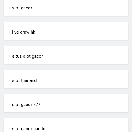
slot gacor
live draw hk
situs slot gacor
slot thailand
slot gacor 777
slot gacor hari ini