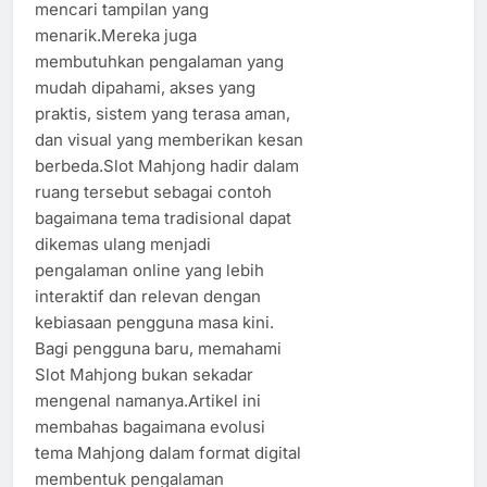
mencari tampilan yang
menarik.Mereka juga
membutuhkan pengalaman yang
mudah dipahami, akses yang
praktis, sistem yang terasa aman,
dan visual yang memberikan kesan
berbeda.Slot Mahjong hadir dalam
ruang tersebut sebagai contoh
bagaimana tema tradisional dapat
dikemas ulang menjadi
pengalaman online yang lebih
interaktif dan relevan dengan
kebiasaan pengguna masa kini.
Bagi pengguna baru, memahami
Slot Mahjong bukan sekadar
mengenal namanya.Artikel ini
membahas bagaimana evolusi
tema Mahjong dalam format digital
membentuk pengalaman