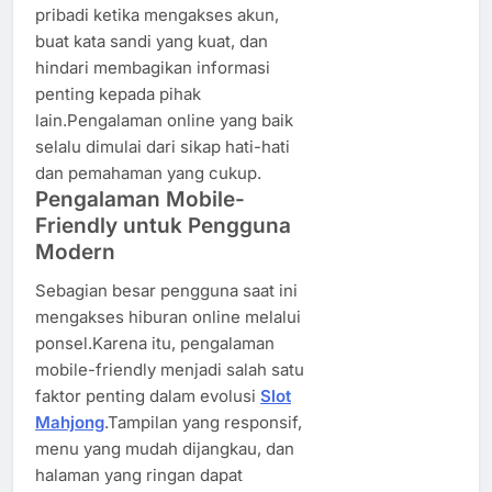
pribadi ketika mengakses akun,
buat kata sandi yang kuat, dan
hindari membagikan informasi
penting kepada pihak
lain.Pengalaman online yang baik
selalu dimulai dari sikap hati-hati
dan pemahaman yang cukup.
Pengalaman Mobile-
Friendly untuk Pengguna
Modern
Sebagian besar pengguna saat ini
mengakses hiburan online melalui
ponsel.Karena itu, pengalaman
mobile-friendly menjadi salah satu
faktor penting dalam evolusi
Slot
Mahjong
.Tampilan yang responsif,
menu yang mudah dijangkau, dan
halaman yang ringan dapat