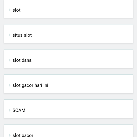
slot
situs slot
slot dana
slot gacor hari ini
SCAM
slot gacor