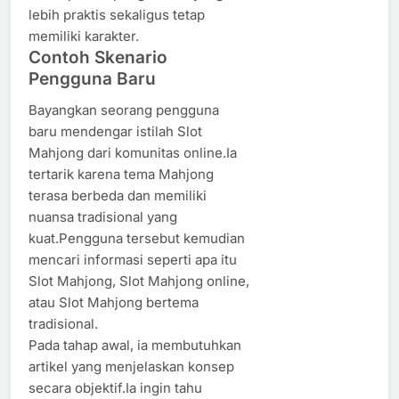
lebih praktis sekaligus tetap
memiliki karakter.
Contoh Skenario
Pengguna Baru
Bayangkan seorang pengguna
baru mendengar istilah Slot
Mahjong dari komunitas online.Ia
tertarik karena tema Mahjong
terasa berbeda dan memiliki
nuansa tradisional yang
kuat.Pengguna tersebut kemudian
mencari informasi seperti apa itu
Slot Mahjong, Slot Mahjong online,
atau Slot Mahjong bertema
tradisional.
Pada tahap awal, ia membutuhkan
artikel yang menjelaskan konsep
secara objektif.Ia ingin tahu