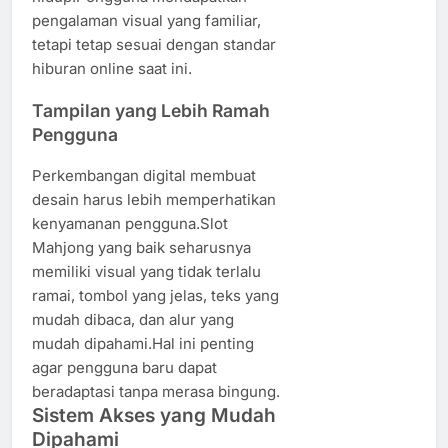
pengalaman visual yang familiar,
tetapi tetap sesuai dengan standar
hiburan online saat ini.
Tampilan yang Lebih Ramah
Pengguna
Perkembangan digital membuat
desain harus lebih memperhatikan
kenyamanan pengguna.Slot
Mahjong yang baik seharusnya
memiliki visual yang tidak terlalu
ramai, tombol yang jelas, teks yang
mudah dibaca, dan alur yang
mudah dipahami.Hal ini penting
agar pengguna baru dapat
beradaptasi tanpa merasa bingung.
Sistem Akses yang Mudah
Dipahami