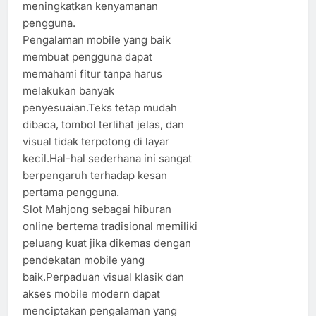
meningkatkan kenyamanan
pengguna.
Pengalaman mobile yang baik
membuat pengguna dapat
memahami fitur tanpa harus
melakukan banyak
penyesuaian.Teks tetap mudah
dibaca, tombol terlihat jelas, dan
visual tidak terpotong di layar
kecil.Hal-hal sederhana ini sangat
berpengaruh terhadap kesan
pertama pengguna.
Slot Mahjong sebagai hiburan
online bertema tradisional memiliki
peluang kuat jika dikemas dengan
pendekatan mobile yang
baik.Perpaduan visual klasik dan
akses mobile modern dapat
menciptakan pengalaman yang