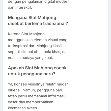
dengan pengalaman digital modern
dan interaktif.
Mengapa Slot Mahjong
disebut bertema tradisional?
Karena Slot Mahjong
menggunakan elemen visual yang
terinspirasi dari Mahjong klasik,
seperti simbol ubin, pola khas, dan
nuansa budaya yang kuat.
Apakah Slot Mahjong cocok
untuk pengguna baru?
Ya, konsep visualnya relatif mudah
dikenali.Namun, pengguna baru
tetap perlu memahami informasi
dasar dan memperhatikan
keamanan akses.