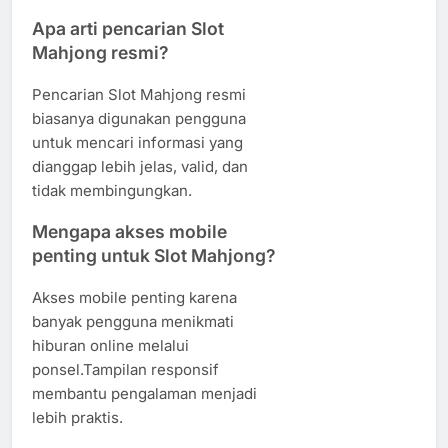
Apa arti pencarian Slot
Mahjong resmi?
Pencarian Slot Mahjong resmi
biasanya digunakan pengguna
untuk mencari informasi yang
dianggap lebih jelas, valid, dan
tidak membingungkan.
Mengapa akses mobile
penting untuk Slot Mahjong?
Akses mobile penting karena
banyak pengguna menikmati
hiburan online melalui
ponsel.Tampilan responsif
membantu pengalaman menjadi
lebih praktis.