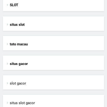
SLOT
situs slot
toto macau
situs gacor
slot gacor
situs slot gacor