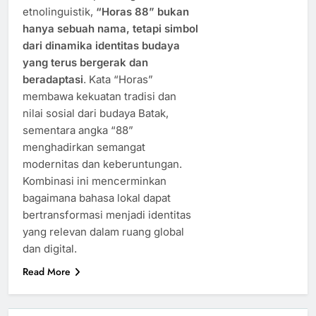
etnolinguistik,
“Horas 88” bukan
hanya sebuah nama, tetapi simbol
dari dinamika identitas budaya
yang terus bergerak dan
beradaptasi
. Kata “Horas”
membawa kekuatan tradisi dan
nilai sosial dari budaya Batak,
sementara angka “88”
menghadirkan semangat
modernitas dan keberuntungan.
Kombinasi ini mencerminkan
bagaimana bahasa lokal dapat
bertransformasi menjadi identitas
yang relevan dalam ruang global
dan digital.
Read More