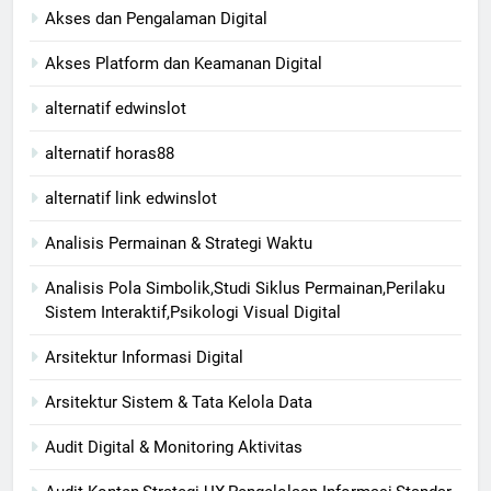
Akses dan Pengalaman Digital
Akses Platform dan Keamanan Digital
alternatif edwinslot
alternatif horas88
alternatif link edwinslot
Analisis Permainan & Strategi Waktu
Analisis Pola Simbolik,Studi Siklus Permainan,Perilaku
Sistem Interaktif,Psikologi Visual Digital
Arsitektur Informasi Digital
Arsitektur Sistem & Tata Kelola Data
Audit Digital & Monitoring Aktivitas