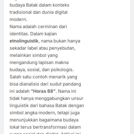
budaya Batak dalam konteks
tradisional dan dunia digital
modern.
Nama adalah cerminan dari
identitas. Dalam kajian
etnolinguistik
, nama bukan hanya
sekadar label atau penyebutan,
melainkan simbol yang
mengandung lapisan makna
budaya, sosial, dan psikologis.
Salah satu contoh menarik yang
bisa dianalisis dari sudut pandang
ini adalah
“Horas 88”
. Nama ini
tidak hanya menggabungkan unsur
linguistik dari bahasa Batak dengan
simbol angka modern, tetapi juga
menunjukkan bagaimana budaya
lokal terus bertransformasi dalam