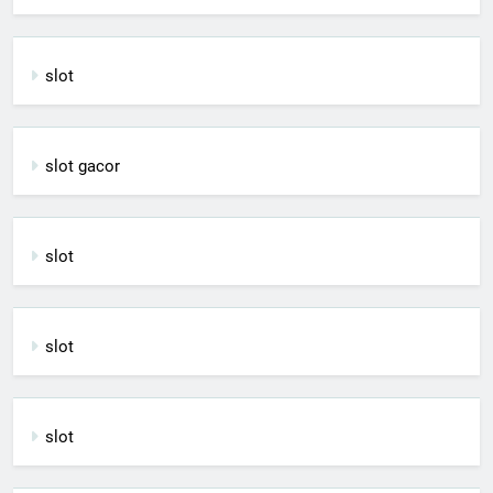
slot
slot gacor
slot
slot
slot