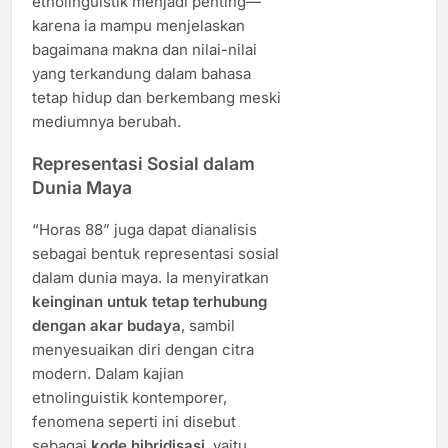
etnolinguistik menjadi penting—
karena ia mampu menjelaskan
bagaimana makna dan nilai-nilai
yang terkandung dalam bahasa
tetap hidup dan berkembang meski
mediumnya berubah.
Representasi Sosial dalam
Dunia Maya
“Horas 88” juga dapat dianalisis
sebagai bentuk representasi sosial
dalam dunia maya. Ia menyiratkan
keinginan untuk tetap terhubung
dengan akar budaya
, sambil
menyesuaikan diri dengan citra
modern. Dalam kajian
etnolinguistik kontemporer,
fenomena seperti ini disebut
sebagai
kode hibridisasi
, yaitu