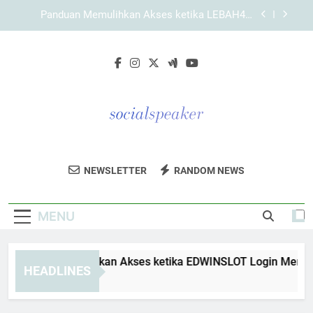
Skip
Panduan Memulihkan Akses Saat Login KAYA787
to
Mengalami Kendala
content
Panduan Menggunakan Bookmark untuk
Menyimpan Halaman KAYA787 Login
Panduan Memulihkan Akses ketika EDWINSLOT
Login Mengalami Kendala
Panduan Memulihkan Akses ketika LEBAH4D
Login Mengalami Kendala
Panduan Memulihkan Akses Saat Login KAYA787
Mengalami Kendala
Social Speaker
Tingkatkan Kehadiran Media Sosial Anda
Panduan Menggunakan Bookmark untuk
NEWSLETTER
RANDOM NEWS
Menyimpan Halaman KAYA787 Login
Dengan Layanan Pemasaran Dari Social
Speaker. Solusi Untuk Bisnis Modern.
MENU
anduan Memulihkan Akses ketika EDWINSLOT Login Mengala
HEADLINES
 Weeks Ago