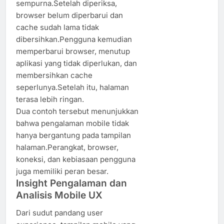
sempurna.Setelah diperiksa,
browser belum diperbarui dan
cache sudah lama tidak
dibersihkan.Pengguna kemudian
memperbarui browser, menutup
aplikasi yang tidak diperlukan, dan
membersihkan cache
seperlunya.Setelah itu, halaman
terasa lebih ringan.
Dua contoh tersebut menunjukkan
bahwa pengalaman mobile tidak
hanya bergantung pada tampilan
halaman.Perangkat, browser,
koneksi, dan kebiasaan pengguna
juga memiliki peran besar.
Insight Pengalaman dan
Analisis Mobile UX
Dari sudut pandang user