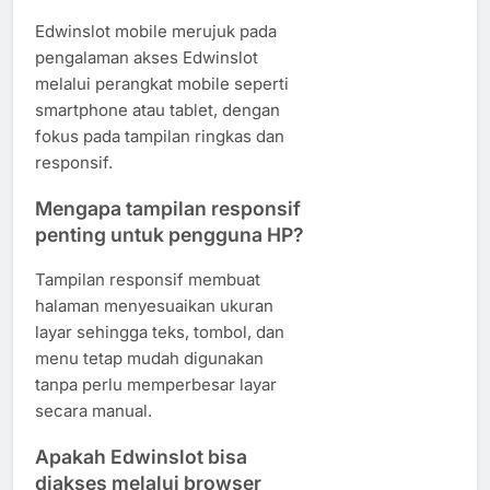
Edwinslot mobile merujuk pada
pengalaman akses Edwinslot
melalui perangkat mobile seperti
smartphone atau tablet, dengan
fokus pada tampilan ringkas dan
responsif.
Mengapa tampilan responsif
penting untuk pengguna HP?
Tampilan responsif membuat
halaman menyesuaikan ukuran
layar sehingga teks, tombol, dan
menu tetap mudah digunakan
tanpa perlu memperbesar layar
secara manual.
Apakah Edwinslot bisa
diakses melalui browser