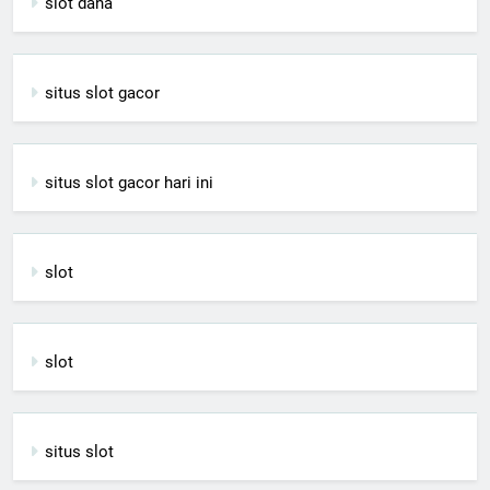
slot dana
situs slot gacor
situs slot gacor hari ini
slot
slot
situs slot