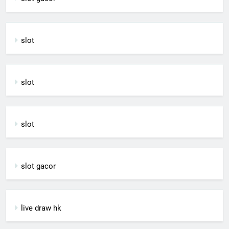
slot
slot
slot
slot gacor
live draw hk