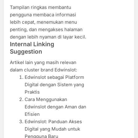
Tampilan ringkas membantu
pengguna membaca informasi
lebih cepat, menemukan menu
penting, dan mengakses halaman
dengan lebih nyaman di layar kecil.
Internal Linking
Suggestion
Artikel lain yang masih relevan
dalam cluster brand Edwinslot:
Edwinslot sebagai Platform
Digital dengan Sistem yang
Praktis
Cara Menggunakan
Edwinslot dengan Aman dan
Efisien
Edwinslot: Panduan Akses
Digital yang Mudah untuk
Pengguna Baru