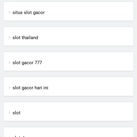
situs slot gacor
slot thailand
slot gacor 777
slot gacor hari ini
slot