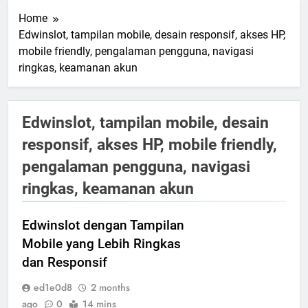
Home
Edwinslot, tampilan mobile, desain responsif, akses HP,
mobile friendly, pengalaman pengguna, navigasi
ringkas, keamanan akun
Edwinslot, tampilan mobile, desain
responsif, akses HP, mobile friendly,
pengalaman pengguna, navigasi
ringkas, keamanan akun
Edwinslot dengan Tampilan
Mobile yang Lebih Ringkas
dan Responsif
ed1e0d8
2 months
ago
0
14 mins