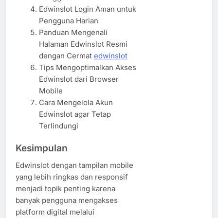
Edwinslot Login Aman untuk
Pengguna Harian
Panduan Mengenali
Halaman Edwinslot Resmi
dengan Cermat
edwinslot
Tips Mengoptimalkan Akses
Edwinslot dari Browser
Mobile
Cara Mengelola Akun
Edwinslot agar Tetap
Terlindungi
Kesimpulan
Edwinslot dengan tampilan mobile
yang lebih ringkas dan responsif
menjadi topik penting karena
banyak pengguna mengakses
platform digital melalui