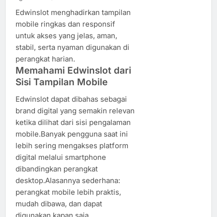
Edwinslot menghadirkan tampilan
mobile ringkas dan responsif
untuk akses yang jelas, aman,
stabil, serta nyaman digunakan di
perangkat harian.
Memahami Edwinslot dari
Sisi Tampilan Mobile
Edwinslot dapat dibahas sebagai
brand digital yang semakin relevan
ketika dilihat dari sisi pengalaman
mobile.Banyak pengguna saat ini
lebih sering mengakses platform
digital melalui smartphone
dibandingkan perangkat
desktop.Alasannya sederhana:
perangkat mobile lebih praktis,
mudah dibawa, dan dapat
digunakan kapan saja.