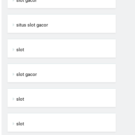
slot gacor
situs slot gacor
slot
slot gacor
slot
slot