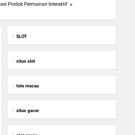
asi Produk Permainan Interaktif
SLOT
situs slot
toto macau
situs gacor