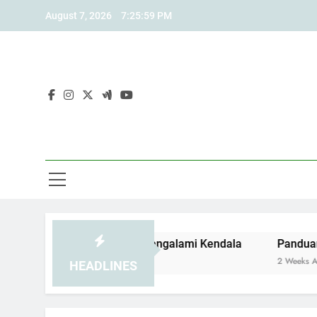
Skip
August 7, 2026
7:26:00 PM
to
content
Soc
Tingkatka
WINSLOT Login Mengalami Kendala
Panduan Memulihka
2 Weeks Ago
HEADLINES