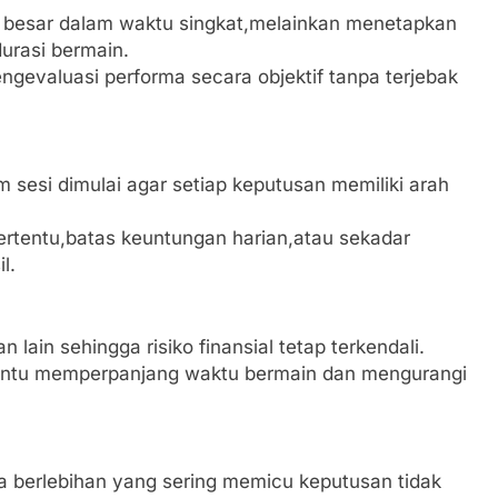
il besar dalam waktu singkat,melainkan menetapkan
urasi bermain.
gevaluasi performa secara objektif tanpa terjebak
 sesi dimulai agar setiap keputusan memiliki arah
tertentu,batas keuntungan harian,atau sekadar
l.
 lain sehingga risiko finansial tetap terkendali.
antu memperpanjang waktu bermain dan mengurangi
berlebihan yang sering memicu keputusan tidak