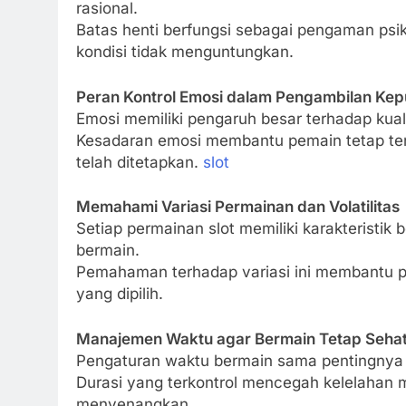
rasional.
Batas henti berfungsi sebagai pengaman psik
kondisi tidak menguntungkan.
Peran Kontrol Emosi dalam Pengambilan Kep
Emosi memiliki pengaruh besar terhadap kua
Kesadaran emosi membantu pemain tetap ten
telah ditetapkan.
slot
Memahami Variasi Permainan dan Volatilitas
Setiap permainan slot memiliki karakteristik
bermain.
Pemahaman terhadap variasi ini membantu p
yang dipilih.
Manajemen Waktu agar Bermain Tetap Seha
Pengaturan waktu bermain sama pentingnya
Durasi yang terkontrol mencegah kelelahan
menyenangkan.