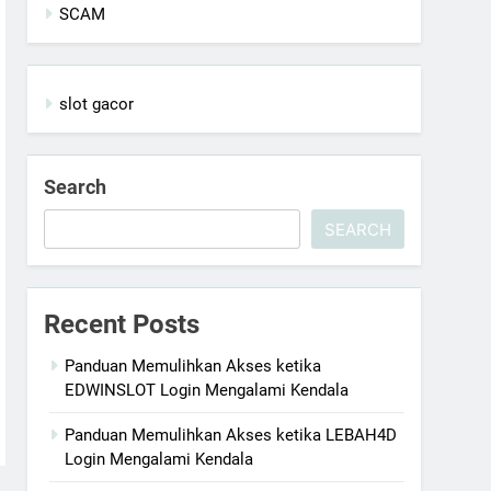
SCAM
slot gacor
Search
SEARCH
Recent Posts
Panduan Memulihkan Akses ketika
EDWINSLOT Login Mengalami Kendala
Panduan Memulihkan Akses ketika LEBAH4D
Login Mengalami Kendala