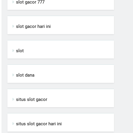
slot gacor 777
slot gacor hari ini
slot
slot dana
situs slot gacor
situs slot gacor hari ini