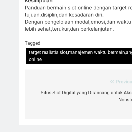
Kesimpulan
Panduan bermain slot online dengan target 
tujuan,disiplin,dan kesadaran diri.
Dengan pengelolaan modal,emosi,dan waktu
lebih sehat,terukur,dan berkelanjutan.
Tagged:
target realistis slot,manajemen waktu bermain,angg
online
Previou
Post
navigation
Situs Slot Digital yang Dirancang untuk Aks
Nonst