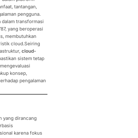
nfaat, tantangan,
galaman pengguna.
a dalam transformasi
87, yang beroperasi
ks, membutuhkan
stik cloud.Seiring
astruktur,
cloud-
astikan sistem tetap
n mengevaluasi
akup konsep,
 terhadap pengalaman
 yang dirancang
rbasis
sional karena fokus