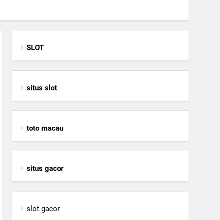
SLOT
situs slot
toto macau
situs gacor
slot gacor