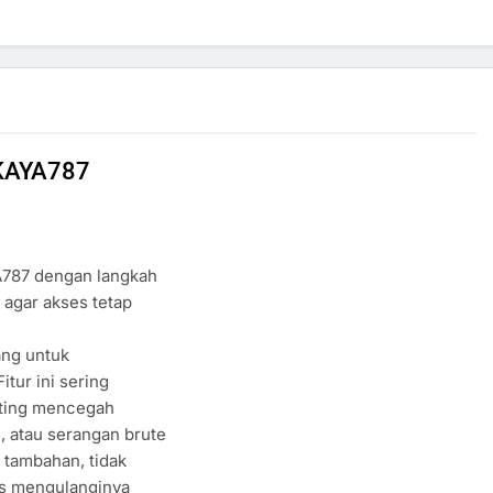
 KAYA787
A787 dengan langkah
 agar akses tetap
ng untuk
tur ini sering
nting mencegah
, atau serangan brute
tambahan, tidak
us mengulanginya