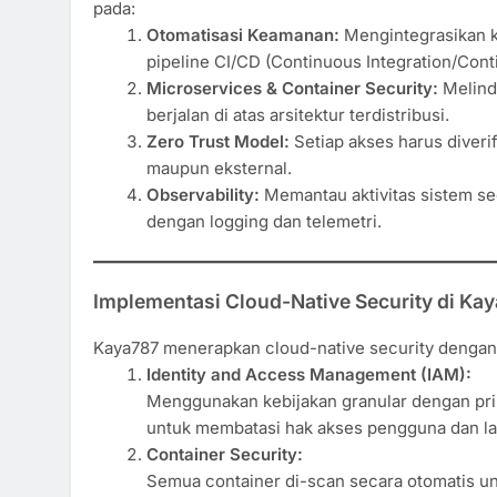
pada:
Otomatisasi Keamanan:
Mengintegrasikan 
pipeline CI/CD (Continuous Integration/Con
Microservices & Container Security:
Melindu
berjalan di atas arsitektur terdistribusi.
Zero Trust Model:
Setiap akses harus diverifi
maupun eksternal.
Observability:
Memantau aktivitas sistem se
dengan logging dan telemetri.
Implementasi Cloud-Native Security di Ka
Kaya787 menerapkan cloud-native security dengan 
Identity and Access Management (IAM):
Menggunakan kebijakan granular dengan pr
untuk membatasi hak akses pengguna dan la
Container Security:
Semua container di-scan secara otomatis u