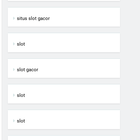
situs slot gacor
slot
slot gacor
slot
slot