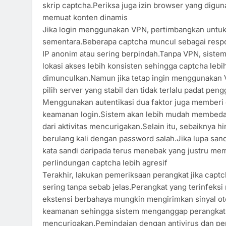
skrip captcha.Periksa juga izin browser yang diguna
memuat konten dinamis
Jika login menggunakan VPN, pertimbangkan untu
sementara.Beberapa captcha muncul sebagai respo
IP anonim atau sering berpindah.Tanpa VPN, siste
lokasi akses lebih konsisten sehingga captcha lebi
dimunculkan.Namun jika tetap ingin menggunakan V
pilih server yang stabil dan tidak terlalu padat pen
Menggunakan autentikasi dua faktor juga memberi 
keamanan login.Sistem akan lebih mudah membeda
dari aktivitas mencurigakan.Selain itu, sebaiknya h
berulang kali dengan password salah.Jika lupa sand
kata sandi daripada terus menebak yang justru mem
perlindungan captcha lebih agresif
Terakhir, lakukan pemeriksaan perangkat jika capt
sering tanpa sebab jelas.Perangkat yang terinfeksi
ekstensi berbahaya mungkin mengirimkan sinyal ot
keamanan sehingga sistem menganggap perangkat
mencurigakan.Pemindaian dengan antivirus dan p