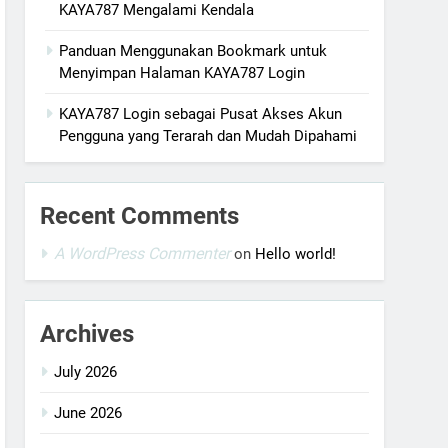
KAYA787 Mengalami Kendala
Panduan Menggunakan Bookmark untuk
Menyimpan Halaman KAYA787 Login
KAYA787 Login sebagai Pusat Akses Akun
Pengguna yang Terarah dan Mudah Dipahami
Recent Comments
A WordPress Commenter
on
Hello world!
Archives
July 2026
June 2026