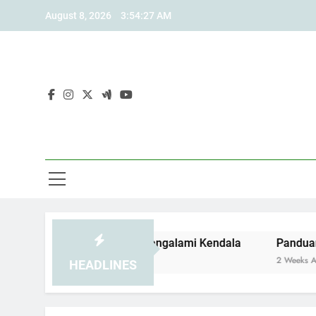
Skip
August 8, 2026
3:54:28 AM
to
content
Soc
Tingkatka
WINSLOT Login Mengalami Kendala
Panduan Memulihka
2 Weeks Ago
HEADLINES