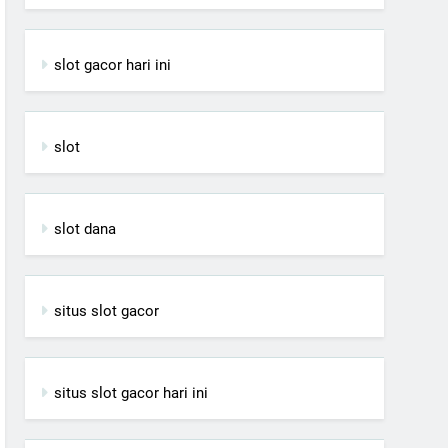
slot gacor hari ini
slot
slot dana
situs slot gacor
situs slot gacor hari ini