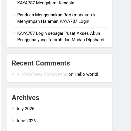
KAYA787 Mengalami Kendala
Panduan Menggunakan Bookmark untuk
Menyimpan Halaman KAYA787 Login
KAYA787 Login sebagai Pusat Akses Akun
Pengguna yang Terarah dan Mudah Dipahami
Recent Comments
A WordPress Commenter
on
Hello world!
Archives
July 2026
June 2026