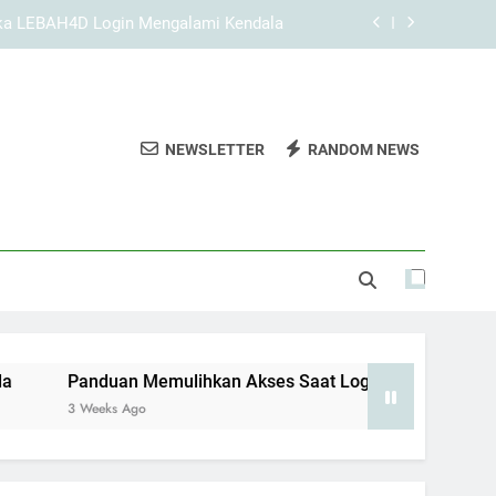
ka LEBAH4D Login Mengalami Kendala
at Login KAYA787 Mengalami Kendala
k Menyimpan Halaman KAYA787 Login
NEWSLETTER
RANDOM NEWS
 EDWINSLOT Login Mengalami Kendala
ka LEBAH4D Login Mengalami Kendala
 Social Speaker. Solusi Untuk Bisnis Modern.
at Login KAYA787 Mengalami Kendala
k Menyimpan Halaman KAYA787 Login
duan Memulihkan Akses Saat Login KAYA787 Mengalami Ken
eks Ago