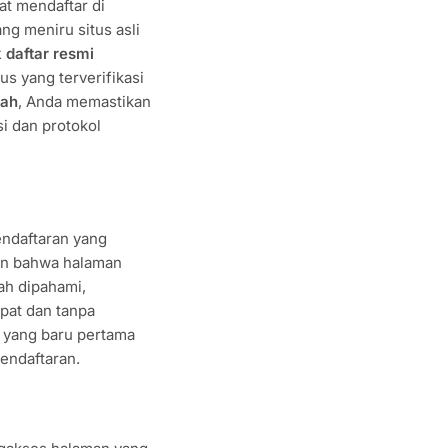
at mendaftar di
ng meniru situs asli
k daftar resmi
us yang terverifikasi
sah
, Anda memastikan
i dan protokol
ndaftaran yang
kan bahwa halaman
ah dipahami,
pat dan tanpa
 yang baru pertama
endaftaran.