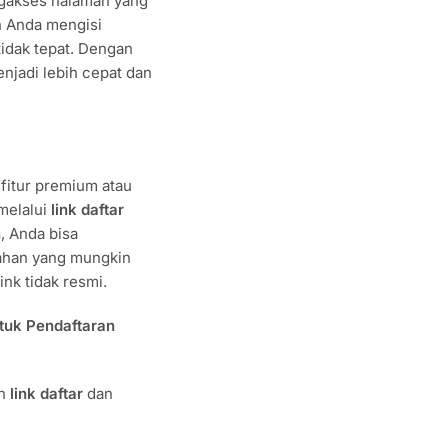
gakses halaman yang
n Anda mengisi
idak tepat. Dengan
njadi lebih cepat dan
fitur premium atau
melalui
link daftar
h
, Anda bisa
bahan yang mungkin
ink tidak resmi.
tuk Pendaftaran
an
link daftar
dan