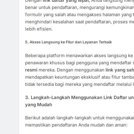
Dengan
link daftar yang tepat
, Anda langsung men
benar untuk pendaftaran, mengurangi kemungkina
formulir yang salah atau mengakses halaman yang t
menghindari kesalahan saat pendaftaran, proses me
lebih efisien.
5.
Akses Langsung ke Fitur dan Layanan Terbaik
Beberapa platform menawarkan akses langsung ke 
penawaran khusus bagi pengguna yang mendaftar 
resmi
mereka. Dengan menggunakan
link yang sa
mendapatkan keuntungan eksklusif atau fitur tam
tidak tersedia bagi mereka yang mendaftar melalui l
3.
Langkah-Langkah Menggunakan Link Daftar un
yang Mudah
Berikut adalah langkah-langkah untuk menggunak
memastikan pendaftaran Anda mudah dan aman: