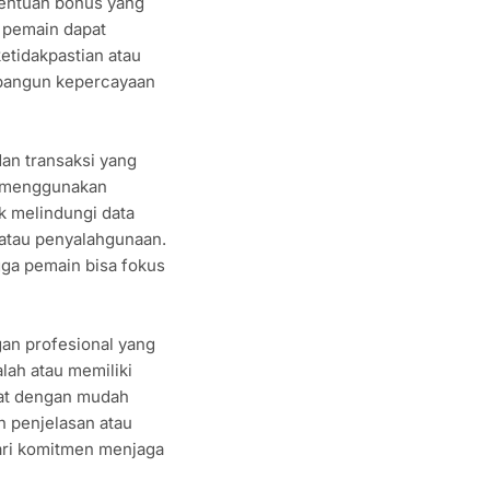
etentuan bonus yang
, pemain dapat
etidakpastian atau
bangun kepercayaan
dan transaksi yang
a menggunakan
k melindungi data
 atau penyalahgunaan.
ga pemain bisa fokus
an profesional yang
ah atau memiliki
pat dengan mudah
 penjelasan atau
dari komitmen menjaga