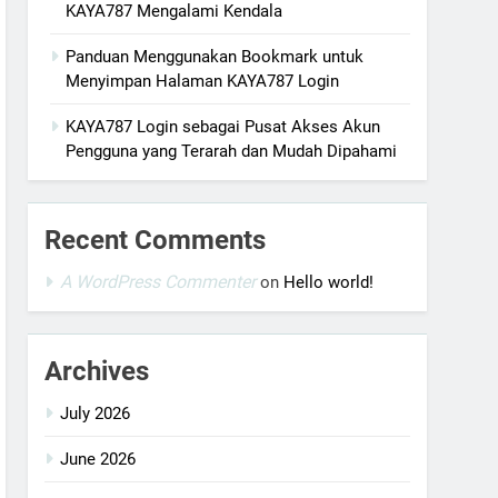
KAYA787 Mengalami Kendala
Panduan Menggunakan Bookmark untuk
Menyimpan Halaman KAYA787 Login
KAYA787 Login sebagai Pusat Akses Akun
Pengguna yang Terarah dan Mudah Dipahami
Recent Comments
A WordPress Commenter
on
Hello world!
Archives
July 2026
June 2026