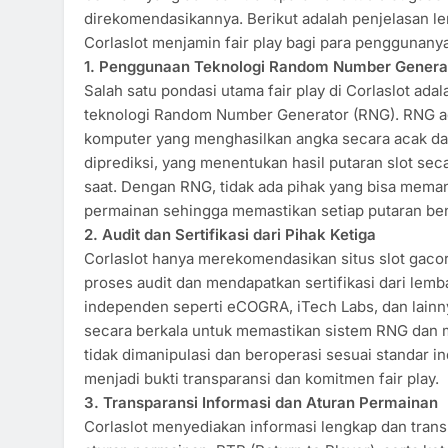
direkomendasikannya. Berikut adalah penjelasan l
Corlaslot menjamin fair play bagi para penggunanya
1. Penggunaan Teknologi Random Number Genera
Salah satu pondasi utama fair play di Corlaslot ad
teknologi Random Number Generator (RNG). RNG ad
komputer yang menghasilkan angka secara acak dan
diprediksi, yang menentukan hasil putaran slot se
saat. Dengan RNG, tidak ada pihak yang bisa memani
permainan sehingga memastikan setiap putaran ben
2. Audit dan Sertifikasi dari Pihak Ketiga
Corlaslot hanya merekomendasikan situs slot gacor
proses audit dan mendapatkan sertifikasi dari le
independen seperti eCOGRA, iTech Labs, dan lainnya
secara berkala untuk memastikan sistem RNG dan
tidak dimanipulasi dan beroperasi sesuai standar indu
menjadi bukti transparansi dan komitmen fair play.
3. Transparansi Informasi dan Aturan Permainan
Corlaslot menyediakan informasi lengkap dan tran