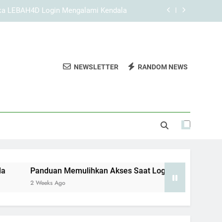
ka LEBAH4D Login Mengalami Kendala
at Login KAYA787 Mengalami Kendala
k Menyimpan Halaman KAYA787 Login
NEWSLETTER
RANDOM NEWS
 EDWINSLOT Login Mengalami Kendala
ka LEBAH4D Login Mengalami Kendala
 Social Speaker. Solusi Untuk Bisnis Modern.
at Login KAYA787 Mengalami Kendala
k Menyimpan Halaman KAYA787 Login
duan Memulihkan Akses Saat Login KAYA787 Mengalami Ken
eks Ago