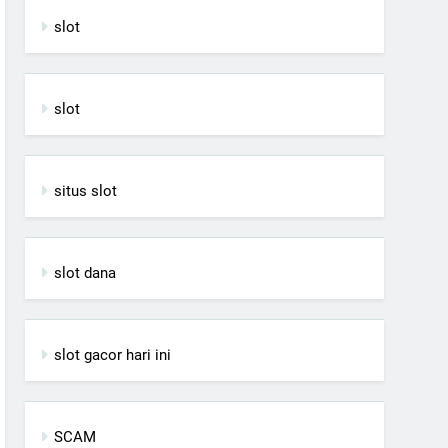
slot
slot
situs slot
slot dana
slot gacor hari ini
SCAM