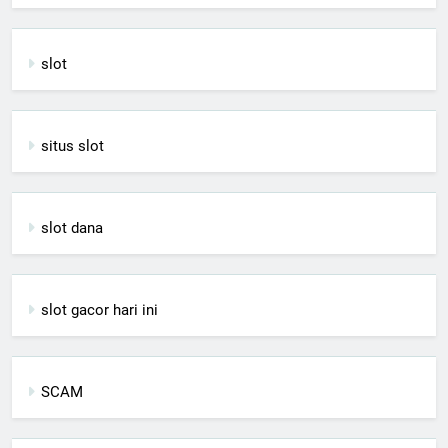
slot
situs slot
slot dana
slot gacor hari ini
SCAM