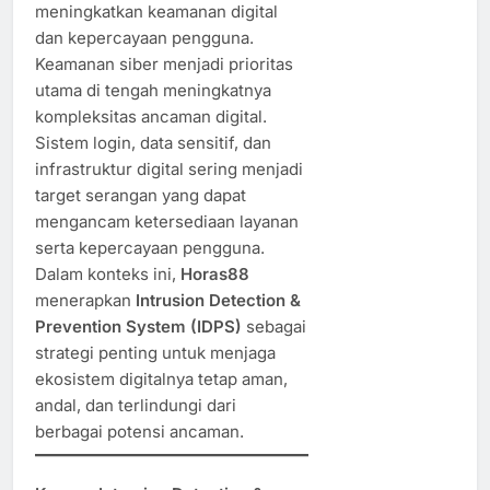
meningkatkan keamanan digital
dan kepercayaan pengguna.
Keamanan siber menjadi prioritas
utama di tengah meningkatnya
kompleksitas ancaman digital.
Sistem login, data sensitif, dan
infrastruktur digital sering menjadi
target serangan yang dapat
mengancam ketersediaan layanan
serta kepercayaan pengguna.
Dalam konteks ini,
Horas88
menerapkan
Intrusion Detection &
Prevention System (IDPS)
sebagai
strategi penting untuk menjaga
ekosistem digitalnya tetap aman,
andal, dan terlindungi dari
berbagai potensi ancaman.