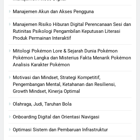
Manajemen Akun dan Akses Pengguna
Manajemen Risiko Hiburan Digital Perencanaan Sesi dan
Rutinitas Psikologi Pengambilan Keputusan Literasi
Produk Permainan Interaktif
Mitologi Pokémon Lore & Sejarah Dunia Pokémon
Pokémon Langka dan Misterius Fakta Menarik Pokémon
Analisis Karakter Pokémon
Motivasi dan Mindset, Strategi Kompetitif,
Pengembangan Mental, Ketahanan dan Resiliensi,
Growth Mindset, Kinerja Optimal
Olahraga, Judi, Taruhan Bola
Onboarding Digital dan Orientasi Navigasi
Optimasi Sistem dan Pembaruan Infrastruktur