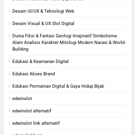
Desain UI/UX & Teknologi Web
Desain Visual & UX Slot Digital
Dunia Fiksi & Fantasi Geologi Imajinatif Simbolisme
Alam Analisis Karakter Mitologi Modern Narasi & World-
Building
Edukasi & Keamanan Digital
Edukasi Akses Brand
Edukasi Permainan Digital & Gaya Hidup Bijak
edwinslot
edwinslot alternatif
edwinslot link alternatif