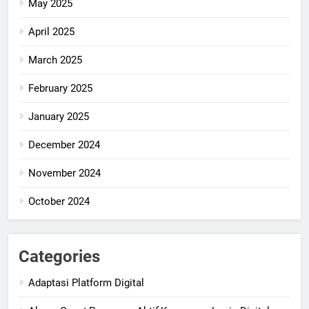
May 2025
April 2025
March 2025
February 2025
January 2025
December 2024
November 2024
October 2024
Categories
Adaptasi Platform Digital