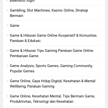
edwinslot login
Gambling, Slot Machines, Kasino Online, Strategi
Bermain
Game
Game & Hiburan Game Online Kooperatif & Komunitas
Panduan & Edukasi.
Game & Hiburan Tips Gaming Panduan Game Online
Pembaruan Game
Game Analysis, Sports Games, Gaming Community,
Popular Games
Game Online, Gaya Hidup Digital, Kesehatan & Mental
Wellbeing, Panduan Gaming
Game Online, Kesehatan Mental, Tips Bermain Game,
Produktivitas, Teknologi dan Kesehatan