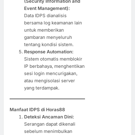
(Security Information and
Event Management):
Data IDPS dianalisis
bersama log keamanan lain
untuk memberikan
gambaran menyeluruh
tentang kondisi sistem.
Response Automation:
Sistem otomatis memblokir
IP berbahaya, menghentikan
sesi login mencurigakan,
atau mengisolasi server
yang terdampak.
Manfaat IDPS di Horas88
Deteksi Ancaman Dini:
Serangan dapat dikenali
sebelum menimbulkan