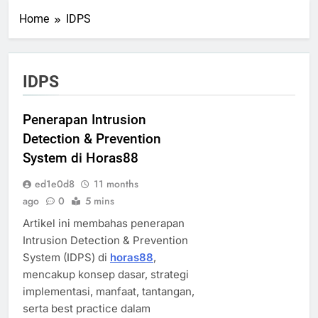
Home
IDPS
IDPS
Penerapan Intrusion
Detection & Prevention
System di Horas88
ed1e0d8
11 months
ago
0
5 mins
Artikel ini membahas penerapan
Intrusion Detection & Prevention
System (IDPS) di
horas88
,
mencakup konsep dasar, strategi
implementasi, manfaat, tantangan,
serta best practice dalam