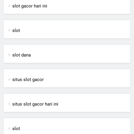
slot gacor hari ini
slot
slot dana
situs slot gacor
situs slot gacor hari ini
slot