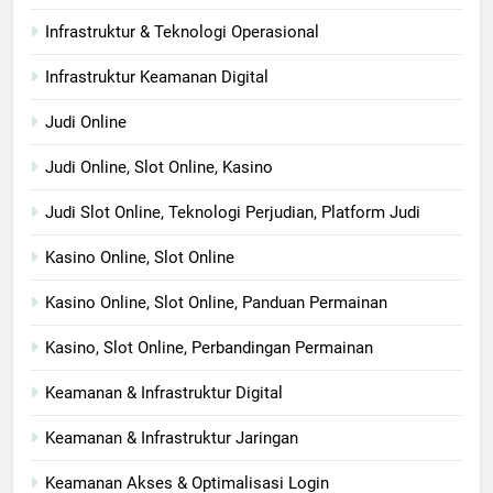
Infrastruktur & Teknologi Operasional
Infrastruktur Keamanan Digital
Judi Online
Judi Online, Slot Online, Kasino
Judi Slot Online, Teknologi Perjudian, Platform Judi
Kasino Online, Slot Online
Kasino Online, Slot Online, Panduan Permainan
Kasino, Slot Online, Perbandingan Permainan
Keamanan & Infrastruktur Digital
Keamanan & Infrastruktur Jaringan
Keamanan Akses & Optimalisasi Login