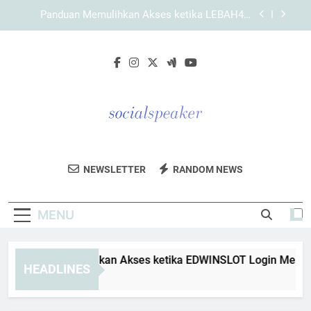
Skip
Panduan Memulihkan Akses Saat Login KAYA787
to
Mengalami Kendala
content
Panduan Menggunakan Bookmark untuk
Menyimpan Halaman KAYA787 Login
Panduan Memulihkan Akses ketika EDWINSLOT
Login Mengalami Kendala
Panduan Memulihkan Akses ketika LEBAH4D
Login Mengalami Kendala
Panduan Memulihkan Akses Saat Login KAYA787
Mengalami Kendala
Social Speaker
Tingkatkan Kehadiran Media Sosial Anda
Panduan Menggunakan Bookmark untuk
NEWSLETTER
RANDOM NEWS
Menyimpan Halaman KAYA787 Login
Dengan Layanan Pemasaran Dari Social
Speaker. Solusi Untuk Bisnis Modern.
MENU
nduan Memulihkan Akses ketika EDWINSLOT Login Mengalam
HEADLINES
Weeks Ago