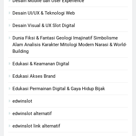
Desain Mobile dan User Experience
Desain UI/UX & Teknologi Web
Desain Visual & UX Slot Digital
Dunia Fiksi & Fantasi Geologi Imajinatif Simbolisme
Alam Analisis Karakter Mitologi Modern Narasi & World-
Building
Edukasi & Keamanan Digital
Edukasi Akses Brand
Edukasi Permainan Digital & Gaya Hidup Bijak
edwinslot
edwinslot alternatif
edwinslot link alternatif