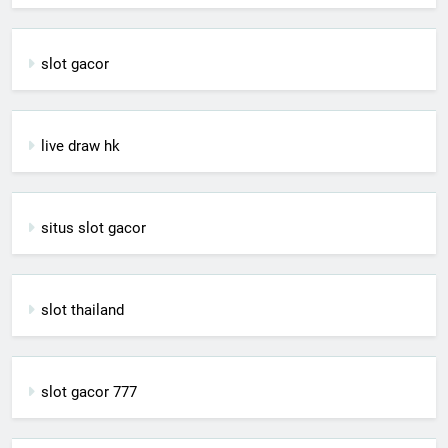
slot gacor
live draw hk
situs slot gacor
slot thailand
slot gacor 777