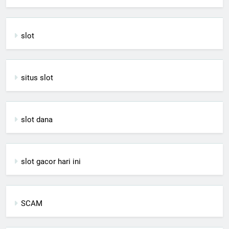
slot
situs slot
slot dana
slot gacor hari ini
SCAM