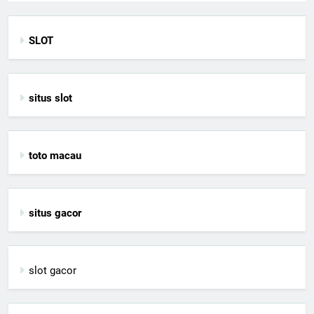
SLOT
situs slot
toto macau
situs gacor
slot gacor