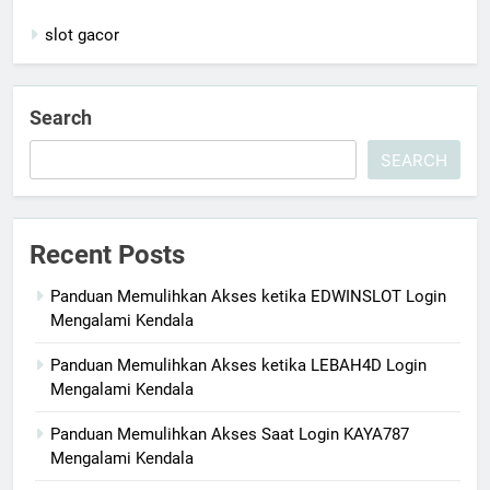
slot gacor
Search
SEARCH
Recent Posts
Panduan Memulihkan Akses ketika EDWINSLOT Login
Mengalami Kendala
Panduan Memulihkan Akses ketika LEBAH4D Login
Mengalami Kendala
Panduan Memulihkan Akses Saat Login KAYA787
Mengalami Kendala