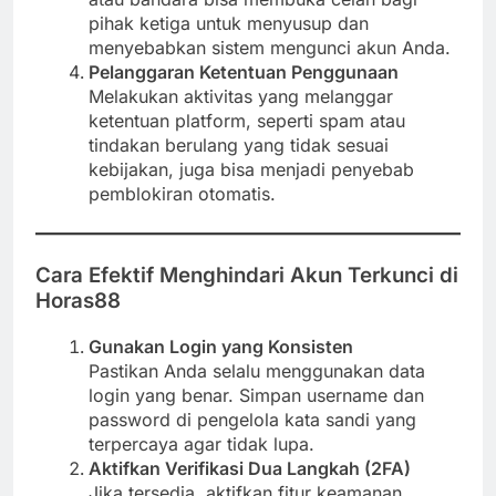
pihak ketiga untuk menyusup dan
menyebabkan sistem mengunci akun Anda.
Pelanggaran Ketentuan Penggunaan
Melakukan aktivitas yang melanggar
ketentuan platform, seperti spam atau
tindakan berulang yang tidak sesuai
kebijakan, juga bisa menjadi penyebab
pemblokiran otomatis.
Cara Efektif Menghindari Akun Terkunci di
Horas88
Gunakan Login yang Konsisten
Pastikan Anda selalu menggunakan data
login yang benar. Simpan username dan
password di pengelola kata sandi yang
terpercaya agar tidak lupa.
Aktifkan Verifikasi Dua Langkah (2FA)
Jika tersedia, aktifkan fitur keamanan