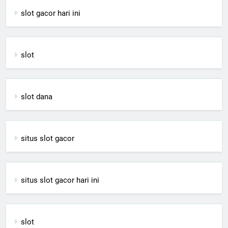
slot gacor hari ini
slot
slot dana
situs slot gacor
situs slot gacor hari ini
slot