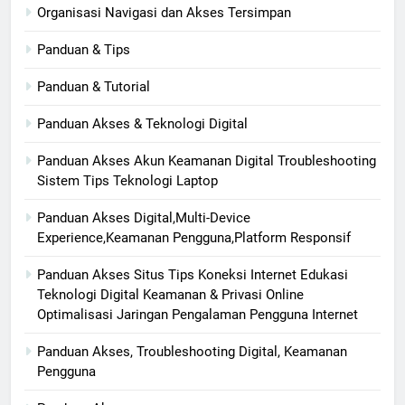
Organisasi Navigasi dan Akses Tersimpan
Panduan & Tips
Panduan & Tutorial
Panduan Akses & Teknologi Digital
Panduan Akses Akun Keamanan Digital Troubleshooting
Sistem Tips Teknologi Laptop
Panduan Akses Digital,Multi-Device
Experience,Keamanan Pengguna,Platform Responsif
Panduan Akses Situs Tips Koneksi Internet Edukasi
Teknologi Digital Keamanan & Privasi Online
Optimalisasi Jaringan Pengalaman Pengguna Internet
Panduan Akses, Troubleshooting Digital, Keamanan
Pengguna