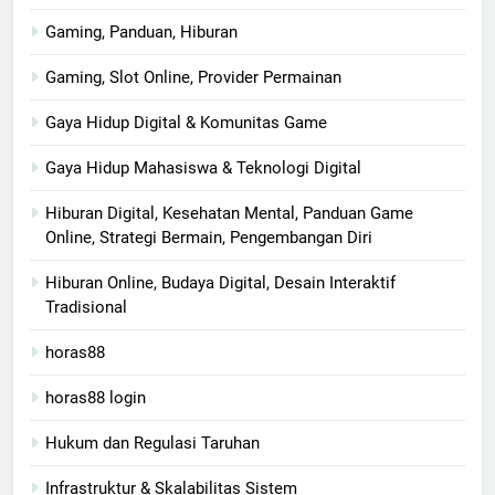
Gaming, Panduan, Hiburan
Gaming, Slot Online, Provider Permainan
Gaya Hidup Digital & Komunitas Game
Gaya Hidup Mahasiswa & Teknologi Digital
Hiburan Digital, Kesehatan Mental, Panduan Game
Online, Strategi Bermain, Pengembangan Diri
Hiburan Online, Budaya Digital, Desain Interaktif
Tradisional
horas88
horas88 login
Hukum dan Regulasi Taruhan
Infrastruktur & Skalabilitas Sistem