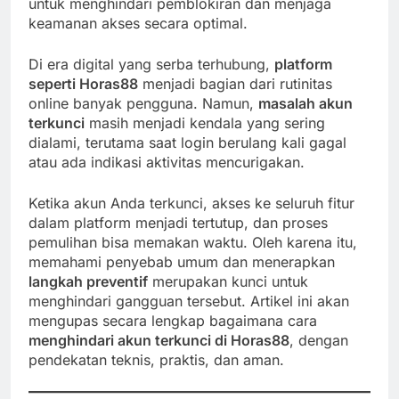
untuk menghindari pemblokiran dan menjaga
keamanan akses secara optimal.
Di era digital yang serba terhubung,
platform
seperti Horas88
menjadi bagian dari rutinitas
online banyak pengguna. Namun,
masalah akun
terkunci
masih menjadi kendala yang sering
dialami, terutama saat login berulang kali gagal
atau ada indikasi aktivitas mencurigakan.
Ketika akun Anda terkunci, akses ke seluruh fitur
dalam platform menjadi tertutup, dan proses
pemulihan bisa memakan waktu. Oleh karena itu,
memahami penyebab umum dan menerapkan
langkah preventif
merupakan kunci untuk
menghindari gangguan tersebut. Artikel ini akan
mengupas secara lengkap bagaimana cara
menghindari akun terkunci di Horas88
, dengan
pendekatan teknis, praktis, dan aman.