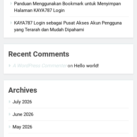
Panduan Menggunakan Bookmark untuk Menyimpan
Halaman KAYA787 Login
KAYA787 Login sebagai Pusat Akses Akun Pengguna
yang Terarah dan Mudah Dipahami
Recent Comments
A WordPress Commenter
on
Hello world!
Archives
July 2026
June 2026
May 2026