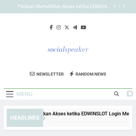
Skip
Panduan Memulihkan Akses Saat Login KAYA787
to
Mengalami Kendala
content
Panduan Menggunakan Bookmark untuk
Menyimpan Halaman KAYA787 Login
Panduan Memulihkan Akses ketika EDWINSLOT
Login Mengalami Kendala
Panduan Memulihkan Akses ketika LEBAH4D
Login Mengalami Kendala
Panduan Memulihkan Akses Saat Login KAYA787
Mengalami Kendala
Social Speaker
Tingkatkan Kehadiran Media Sosial Anda
Panduan Menggunakan Bookmark untuk
NEWSLETTER
RANDOM NEWS
Menyimpan Halaman KAYA787 Login
Dengan Layanan Pemasaran Dari Social
Speaker. Solusi Untuk Bisnis Modern.
MENU
nduan Memulihkan Akses ketika EDWINSLOT Login Mengalam
HEADLINES
Weeks Ago