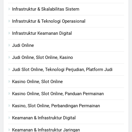
Infrastruktur & Skalabilitas Sistem
Infrastruktur & Teknologi Operasional
Infrastruktur Keamanan Digital
Judi Online
Judi Online, Slot Online, Kasino
Judi Slot Online, Teknologi Perjudian, Platform Judi
Kasino Online, Slot Online
Kasino Online, Slot Online, Panduan Permainan
Kasino, Slot Online, Perbandingan Permainan
Keamanan & Infrastruktur Digital
Keamanan & Infrastruktur Jaringan