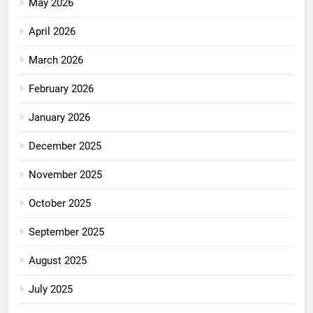
May 2026
April 2026
March 2026
February 2026
January 2026
December 2025
November 2025
October 2025
September 2025
August 2025
July 2025