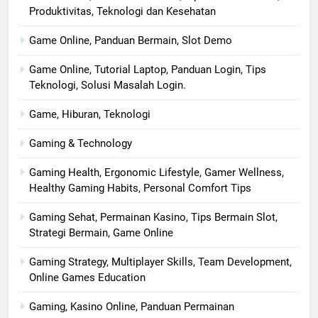
Produktivitas, Teknologi dan Kesehatan
Game Online, Panduan Bermain, Slot Demo
Game Online, Tutorial Laptop, Panduan Login, Tips
Teknologi, Solusi Masalah Login.
Game, Hiburan, Teknologi
Gaming & Technology
Gaming Health, Ergonomic Lifestyle, Gamer Wellness,
Healthy Gaming Habits, Personal Comfort Tips
Gaming Sehat, Permainan Kasino, Tips Bermain Slot,
Strategi Bermain, Game Online
Gaming Strategy, Multiplayer Skills, Team Development,
Online Games Education
Gaming, Kasino Online, Panduan Permainan