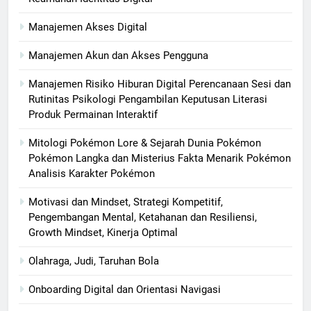
Manajemen Akses Digital
Manajemen Akun dan Akses Pengguna
Manajemen Risiko Hiburan Digital Perencanaan Sesi dan
Rutinitas Psikologi Pengambilan Keputusan Literasi
Produk Permainan Interaktif
Mitologi Pokémon Lore & Sejarah Dunia Pokémon
Pokémon Langka dan Misterius Fakta Menarik Pokémon
Analisis Karakter Pokémon
Motivasi dan Mindset, Strategi Kompetitif,
Pengembangan Mental, Ketahanan dan Resiliensi,
Growth Mindset, Kinerja Optimal
Olahraga, Judi, Taruhan Bola
Onboarding Digital dan Orientasi Navigasi