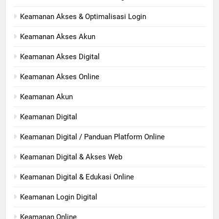
Keamanan Akses & Optimalisasi Login
Keamanan Akses Akun
Keamanan Akses Digital
Keamanan Akses Online
Keamanan Akun
Keamanan Digital
Keamanan Digital / Panduan Platform Online
Keamanan Digital & Akses Web
Keamanan Digital & Edukasi Online
Keamanan Login Digital
Keamanan Online