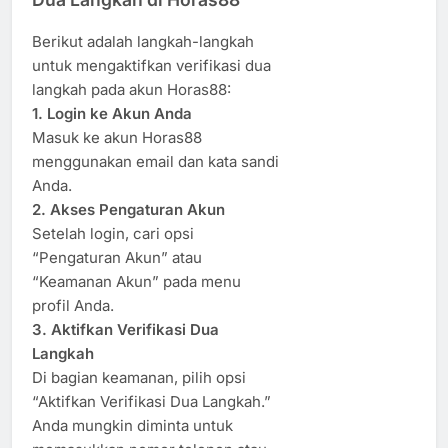
Berikut adalah langkah-langkah
untuk mengaktifkan verifikasi dua
langkah pada akun Horas88:
1. Login ke Akun Anda
Masuk ke akun Horas88
menggunakan email dan kata sandi
Anda.
2. Akses Pengaturan Akun
Setelah login, cari opsi
“Pengaturan Akun” atau
“Keamanan Akun” pada menu
profil Anda.
3. Aktifkan Verifikasi Dua
Langkah
Di bagian keamanan, pilih opsi
“Aktifkan Verifikasi Dua Langkah.”
Anda mungkin diminta untuk