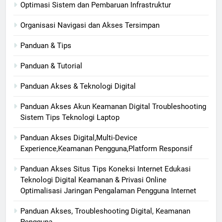
Optimasi Sistem dan Pembaruan Infrastruktur
Organisasi Navigasi dan Akses Tersimpan
Panduan & Tips
Panduan & Tutorial
Panduan Akses & Teknologi Digital
Panduan Akses Akun Keamanan Digital Troubleshooting
Sistem Tips Teknologi Laptop
Panduan Akses Digital,Multi-Device
Experience,Keamanan Pengguna,Platform Responsif
Panduan Akses Situs Tips Koneksi Internet Edukasi
Teknologi Digital Keamanan & Privasi Online
Optimalisasi Jaringan Pengalaman Pengguna Internet
Panduan Akses, Troubleshooting Digital, Keamanan