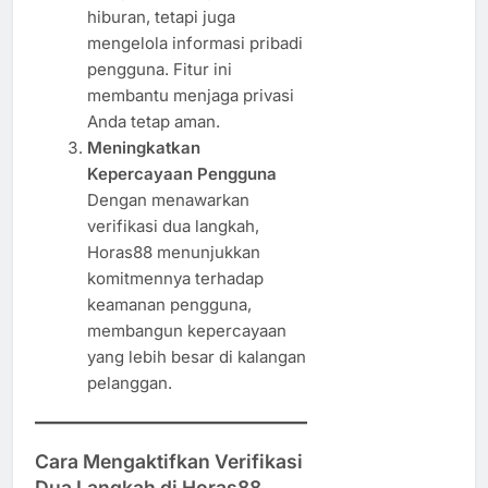
hiburan, tetapi juga
mengelola informasi pribadi
pengguna. Fitur ini
membantu menjaga privasi
Anda tetap aman.
Meningkatkan
Kepercayaan Pengguna
Dengan menawarkan
verifikasi dua langkah,
Horas88 menunjukkan
komitmennya terhadap
keamanan pengguna,
membangun kepercayaan
yang lebih besar di kalangan
pelanggan.
Cara Mengaktifkan Verifikasi
Dua Langkah di Horas88