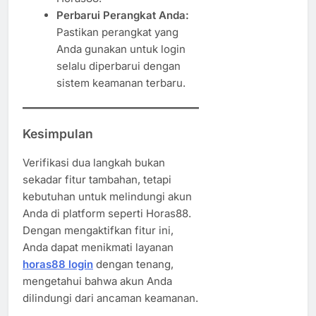
Perbarui Perangkat Anda:
Pastikan perangkat yang
Anda gunakan untuk login
selalu diperbarui dengan
sistem keamanan terbaru.
Kesimpulan
Verifikasi dua langkah bukan
sekadar fitur tambahan, tetapi
kebutuhan untuk melindungi akun
Anda di platform seperti Horas88.
Dengan mengaktifkan fitur ini,
Anda dapat menikmati layanan
horas88 login
dengan tenang,
mengetahui bahwa akun Anda
dilindungi dari ancaman keamanan.