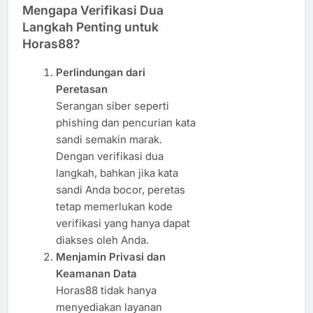
Mengapa Verifikasi Dua
Langkah Penting untuk
Horas88?
Perlindungan dari
Peretasan
Serangan siber seperti
phishing dan pencurian kata
sandi semakin marak.
Dengan verifikasi dua
langkah, bahkan jika kata
sandi Anda bocor, peretas
tetap memerlukan kode
verifikasi yang hanya dapat
diakses oleh Anda.
Menjamin Privasi dan
Keamanan Data
Horas88 tidak hanya
menyediakan layanan