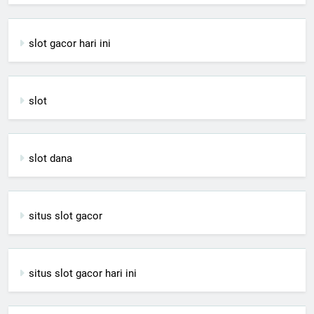
slot gacor hari ini
slot
slot dana
situs slot gacor
situs slot gacor hari ini