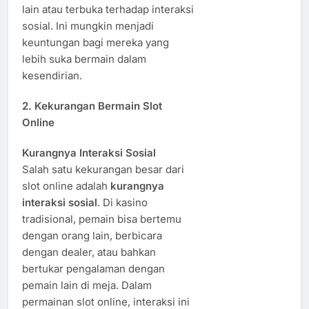
lain atau terbuka terhadap interaksi
sosial. Ini mungkin menjadi
keuntungan bagi mereka yang
lebih suka bermain dalam
kesendirian.
2.
Kekurangan Bermain Slot
Online
Kurangnya Interaksi Sosial
Salah satu kekurangan besar dari
slot online adalah
kurangnya
interaksi sosial
. Di kasino
tradisional, pemain bisa bertemu
dengan orang lain, berbicara
dengan dealer, atau bahkan
bertukar pengalaman dengan
pemain lain di meja. Dalam
permainan slot online, interaksi ini