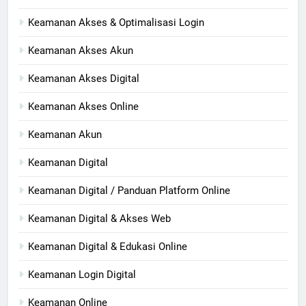
Keamanan Akses & Optimalisasi Login
Keamanan Akses Akun
Keamanan Akses Digital
Keamanan Akses Online
Keamanan Akun
Keamanan Digital
Keamanan Digital / Panduan Platform Online
Keamanan Digital & Akses Web
Keamanan Digital & Edukasi Online
Keamanan Login Digital
Keamanan Online