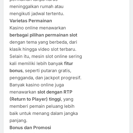
meninggalkan rumah atau
mengikuti jadwal tertentu.
Varietas Permainan
Kasino online menawarkan
berbagai pilihan permainan slot
dengan tema yang berbeda, dari
klasik hingga video slot terbaru.
Selain itu, mesin slot online sering
kali memiliki lebih banyak
fitur
bonus
, seperti putaran gratis,
pengganda, dan jackpot progresif.
Banyak kasino online juga
menawarkan
slot dengan RTP
(Return to Player) tinggi
, yang
memberi pemain peluang lebih
baik untuk menang dalam jangka
panjang.
Bonus dan Promosi