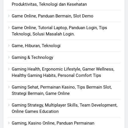
Produktivitas, Teknologi dan Kesehatan
Game Online, Panduan Bermain, Slot Demo
Game Online, Tutorial Laptop, Panduan Login, Tips
Teknologi, Solusi Masalah Login.
Game, Hiburan, Teknologi
Gaming & Technology
Gaming Health, Ergonomic Lifestyle, Gamer Wellness,
Healthy Gaming Habits, Personal Comfort Tips
Gaming Sehat, Permainan Kasino, Tips Bermain Slot,
Strategi Bermain, Game Online
Gaming Strategy, Multiplayer Skills, Team Development,
Online Games Education
Gaming, Kasino Online, Panduan Permainan