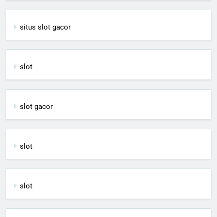
situs slot gacor
slot
slot gacor
slot
slot