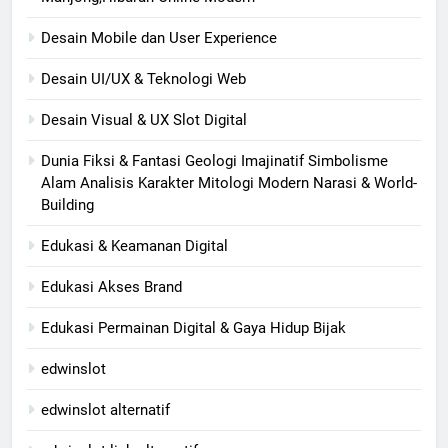
Desain Mobile dan User Experience
Desain UI/UX & Teknologi Web
Desain Visual & UX Slot Digital
Dunia Fiksi & Fantasi Geologi Imajinatif Simbolisme
Alam Analisis Karakter Mitologi Modern Narasi & World-
Building
Edukasi & Keamanan Digital
Edukasi Akses Brand
Edukasi Permainan Digital & Gaya Hidup Bijak
edwinslot
edwinslot alternatif