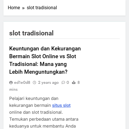
Home
slot tradisional
slot tradisional
Keuntungan dan Kekurangan
Bermain Slot Online vs Slot
Tradisional: Mana yang
Lebih Menguntungkan?
ed1e0d8
2 years ago
0
8
mins
Pelajari keuntungan dan
kekurangan bermain
situs slot
online dan slot tradisional.
Temukan perbedaan utama antara
keduanya untuk membantu Anda