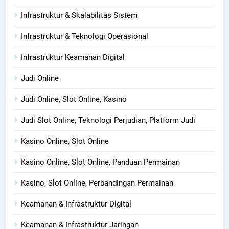
Infrastruktur & Skalabilitas Sistem
Infrastruktur & Teknologi Operasional
Infrastruktur Keamanan Digital
Judi Online
Judi Online, Slot Online, Kasino
Judi Slot Online, Teknologi Perjudian, Platform Judi
Kasino Online, Slot Online
Kasino Online, Slot Online, Panduan Permainan
Kasino, Slot Online, Perbandingan Permainan
Keamanan & Infrastruktur Digital
Keamanan & Infrastruktur Jaringan