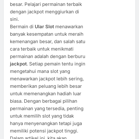
besar. Pelajari permainan terbaik
dengan jackpot menggiurkan di
sini.
Bermain di
Ular Slot
menawarkan
banyak kesempatan untuk meraih
kemenangan besar, dan salah satu
cara terbaik untuk menikmati
permainan adalah dengan berburu
jackpot
. Setiap pemain tentu ingin
mengetahui mana slot yang
menawarkan jackpot lebih sering,
memberikan peluang lebih besar
untuk memenangkan hadiah luar
biasa. Dengan berbagai pilihan
permainan yang tersedia, penting
untuk memilih slot yang tidak
hanya menyenangkan tetapi juga
memiliki potensi jackpot tinggi.
Dalam artikel ini, kita akan