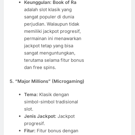
Keunggulan:
Book of Ra
adalah slot klasik yang
sangat populer di dunia
perjudian. Walaupun tidak
memiliki jackpot progresif,
permainan ini menawarkan
jackpot tetap yang bisa
sangat menguntungkan,
terutama selama fitur bonus
dan free spins.
5. “Major Millions” (Microgaming)
Tema:
Klasik dengan
simbol-simbol tradisional
slot.
Jenis Jackpot:
Jackpot
progresif.
Fitur:
Fitur bonus dengan