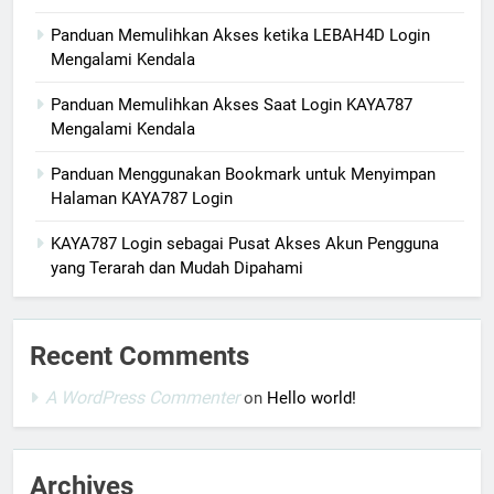
Panduan Memulihkan Akses ketika LEBAH4D Login
Mengalami Kendala
Panduan Memulihkan Akses Saat Login KAYA787
Mengalami Kendala
Panduan Menggunakan Bookmark untuk Menyimpan
Halaman KAYA787 Login
KAYA787 Login sebagai Pusat Akses Akun Pengguna
yang Terarah dan Mudah Dipahami
Recent Comments
A WordPress Commenter
on
Hello world!
Archives