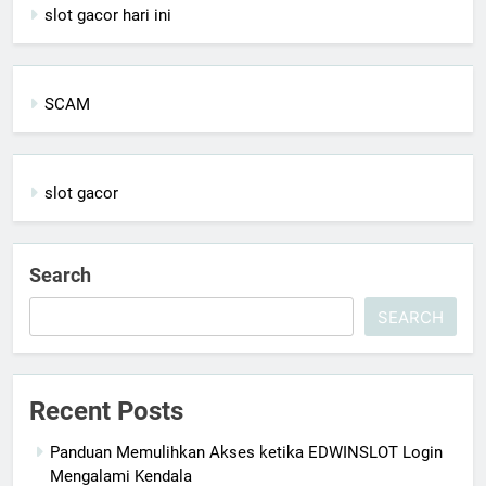
slot gacor hari ini
SCAM
slot gacor
Search
SEARCH
Recent Posts
Panduan Memulihkan Akses ketika EDWINSLOT Login
Mengalami Kendala