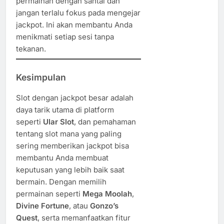
permainan dengan santai dan
jangan terlalu fokus pada mengejar
jackpot. Ini akan membantu Anda
menikmati setiap sesi tanpa
tekanan.
Kesimpulan
Slot dengan jackpot besar adalah
daya tarik utama di platform
seperti
Ular Slot
, dan pemahaman
tentang slot mana yang paling
sering memberikan jackpot bisa
membantu Anda membuat
keputusan yang lebih baik saat
bermain. Dengan memilih
permainan seperti
Mega Moolah
,
Divine Fortune
, atau
Gonzo’s
Quest
, serta memanfaatkan fitur