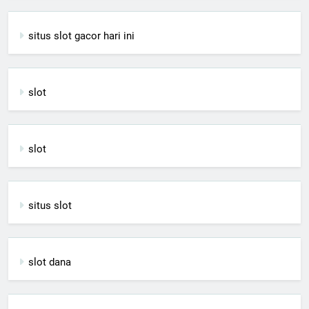
situs slot gacor hari ini
slot
slot
situs slot
slot dana