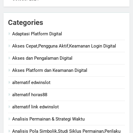
Categories
Adaptasi Platform Digital
Akses Cepat,Pengguna Aktif,Keamanan Login Digital
Akses dan Pengalaman Digital
Akses Platform dan Keamanan Digital
alternatif edwinslot
alternatif horas88
alternatif link edwinslot
Analisis Permainan & Strategi Waktu
Analisis Pola Simbolik,Studi Siklus Permainan,Perilaku