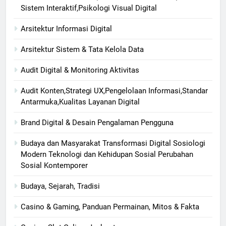
Sistem Interaktif,Psikologi Visual Digital
Arsitektur Informasi Digital
Arsitektur Sistem & Tata Kelola Data
Audit Digital & Monitoring Aktivitas
Audit Konten,Strategi UX,Pengelolaan Informasi,Standar
Antarmuka,Kualitas Layanan Digital
Brand Digital & Desain Pengalaman Pengguna
Budaya dan Masyarakat Transformasi Digital Sosiologi
Modern Teknologi dan Kehidupan Sosial Perubahan
Sosial Kontemporer
Budaya, Sejarah, Tradisi
Casino & Gaming, Panduan Permainan, Mitos & Fakta