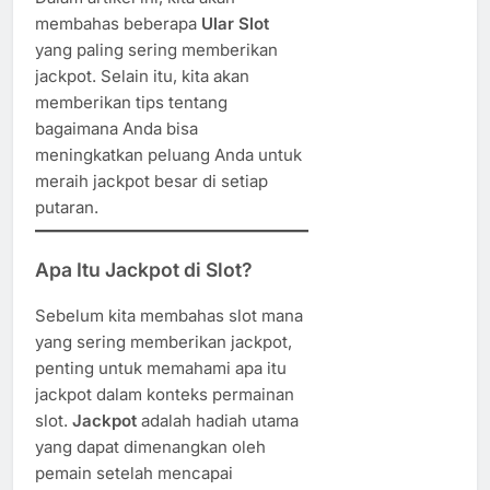
membahas beberapa
Ular Slot
yang paling sering memberikan
jackpot. Selain itu, kita akan
memberikan tips tentang
bagaimana Anda bisa
meningkatkan peluang Anda untuk
meraih jackpot besar di setiap
putaran.
Apa Itu Jackpot di Slot?
Sebelum kita membahas slot mana
yang sering memberikan jackpot,
penting untuk memahami apa itu
jackpot dalam konteks permainan
slot.
Jackpot
adalah hadiah utama
yang dapat dimenangkan oleh
pemain setelah mencapai