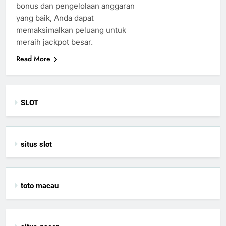
bonus dan pengelolaan anggaran
yang baik, Anda dapat
memaksimalkan peluang untuk
meraih jackpot besar.
Read More
SLOT
situs slot
toto macau