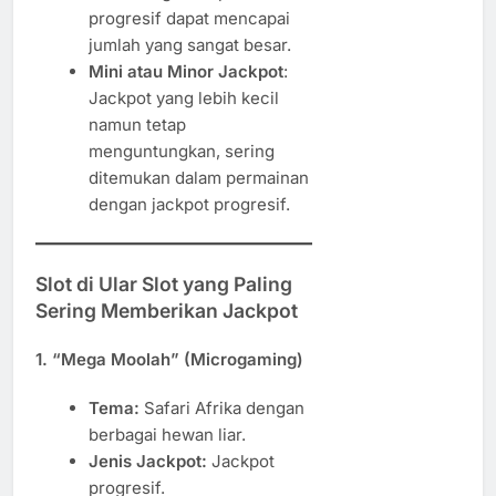
progresif dapat mencapai
jumlah yang sangat besar.
Mini atau Minor Jackpot
:
Jackpot yang lebih kecil
namun tetap
menguntungkan, sering
ditemukan dalam permainan
dengan jackpot progresif.
Slot di Ular Slot yang Paling
Sering Memberikan Jackpot
1. “Mega Moolah” (Microgaming)
Tema:
Safari Afrika dengan
berbagai hewan liar.
Jenis Jackpot:
Jackpot
progresif.