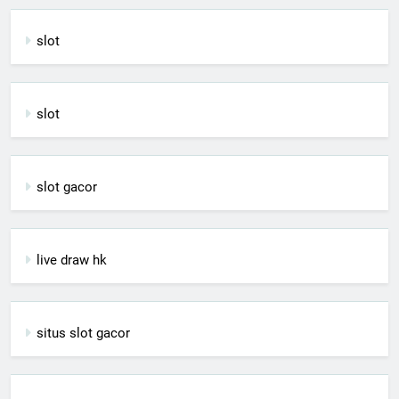
slot
slot
slot gacor
live draw hk
situs slot gacor