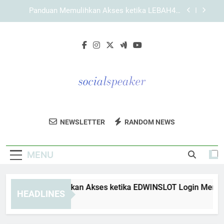
Skip
Panduan Memulihkan Akses Saat Login KAYA787
to
Mengalami Kendala
content
Panduan Menggunakan Bookmark untuk
Menyimpan Halaman KAYA787 Login
Panduan Memulihkan Akses ketika EDWINSLOT
Login Mengalami Kendala
Panduan Memulihkan Akses ketika LEBAH4D
Login Mengalami Kendala
Panduan Memulihkan Akses Saat Login KAYA787
Mengalami Kendala
Social Speaker
Tingkatkan Kehadiran Media Sosial Anda
Panduan Menggunakan Bookmark untuk
NEWSLETTER
RANDOM NEWS
Menyimpan Halaman KAYA787 Login
Dengan Layanan Pemasaran Dari Social
Speaker. Solusi Untuk Bisnis Modern.
MENU
nduan Memulihkan Akses ketika EDWINSLOT Login Mengalam
HEADLINES
eeks Ago