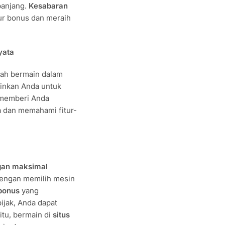
panjang.
Kesabaran
ur bonus dan meraih
yata
lah bermain dalam
inkan Anda untuk
 memberi Anda
a dan memahami fitur-
an maksimal
Dengan memilih mesin
 bonus
yang
jak, Anda dapat
itu, bermain di
situs