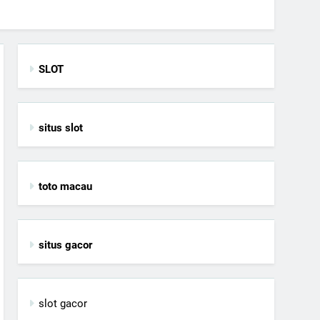
SLOT
situs slot
toto macau
situs gacor
slot gacor