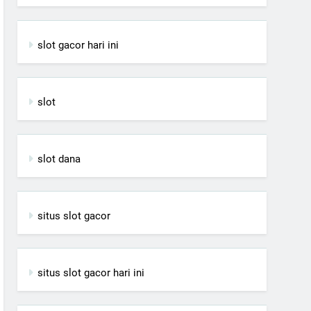
slot gacor hari ini
slot
slot dana
situs slot gacor
situs slot gacor hari ini