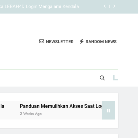
ka LEBAH4D Login Mengalami Kendala
at Login KAYA787 Mengalami Kendala
k Menyimpan Halaman KAYA787 Login
NEWSLETTER
RANDOM NEWS
 EDWINSLOT Login Mengalami Kendala
ka LEBAH4D Login Mengalami Kendala
 Social Speaker. Solusi Untuk Bisnis Modern.
at Login KAYA787 Mengalami Kendala
k Menyimpan Halaman KAYA787 Login
duan Memulihkan Akses Saat Login KAYA787 Mengalami Ken
eks Ago