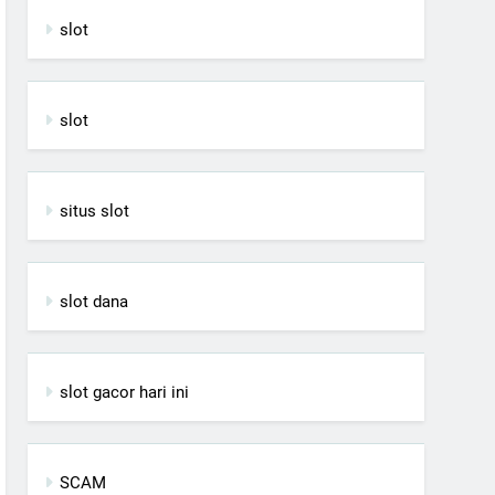
slot
slot
situs slot
slot dana
slot gacor hari ini
SCAM