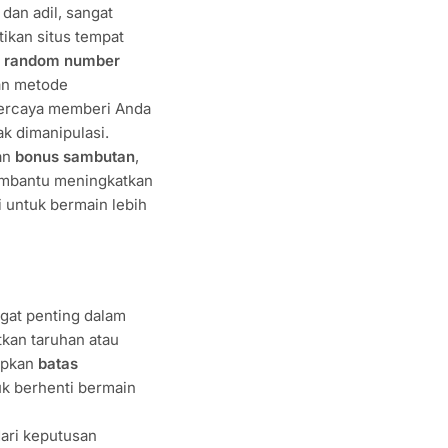
an adil, sangat
tikan situs tempat
n
random number
an metode
percaya memberi Anda
k dimanipulasi.
kan
bonus sambutan
,
mbantu meningkatkan
 untuk bermain lebih
ngat penting dalam
tkan taruhan atau
tapkan
batas
uk berhenti bermain
ri keputusan