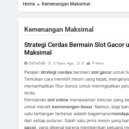
Home
Kemenangan Maksimal
Kemenangan Maksimal
Strategi Cerdas Bermain Slot Gacor u
Maksimal
Ed1e0d8
2 Years Ago
0
9 Mins
Pelajari
strategi cerdas
bermain
slot gacor
untuk ha
Temukan cara memilih mesin yang tepat, mengelol
memanfaatkan fitur bonus untuk meningkatkan pe
Anda.
Permainan
slot online
menawarkan hiburan yang se
untuk meraih
kemenangan besar
. Namun, bagi ban
satu tantangan terbesar adalah bagaimana
mendapa
dari setiap putaran. Salah satu jenis mesin yang ba
gacor
, yang dikenal karena memberikan peluang m