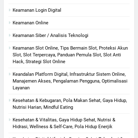
Keamanan Login Digital
Keamanan Online
Keamanan Siber / Analisis Teknologi
Keamanan Slot Online, Tips Bermain Slot, Proteksi Akun
Slot, Slot Terpercaya, Panduan Pemula Slot, Slot Anti
Hack, Strategi Slot Online
Keandalan Platform Digital, Infrastruktur Sistem Online,
Manajemen Akses, Pengalaman Pengguna, Optimalisasi
Layanan
Kesehatan & Kebugaran, Pola Makan Sehat, Gaya Hidup,
Nutrisi Harian, Mindful Eating
Kesehatan & Vitalitas, Gaya Hidup Sehat, Nutrisi &
Hidrasi, Wellness & Self-Care, Pola Hidup Enerjik