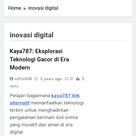
Home
inovasi digital
inovasi digital
Kaya787: Eksplorasi
Teknologi Gacor di Era
Modern
ed1e0d8
2 years ago
0
5
mins
Pelajari bagaimana
kaya787 link
alternatif
memanfaatkan teknologi
terkini untuk menghadirkan
pengalaman bermain slot online
yang inovatif dan aman di era
digital.