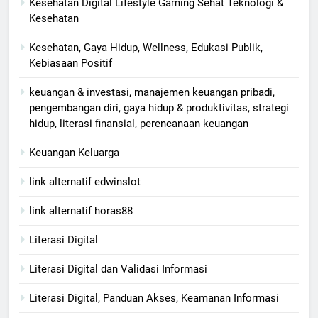
Kesehatan Digital Lifestyle Gaming Sehat Teknologi &
Kesehatan
Kesehatan, Gaya Hidup, Wellness, Edukasi Publik,
Kebiasaan Positif
keuangan & investasi, manajemen keuangan pribadi,
pengembangan diri, gaya hidup & produktivitas, strategi
hidup, literasi finansial, perencanaan keuangan
Keuangan Keluarga
link alternatif edwinslot
link alternatif horas88
Literasi Digital
Literasi Digital dan Validasi Informasi
Literasi Digital, Panduan Akses, Keamanan Informasi