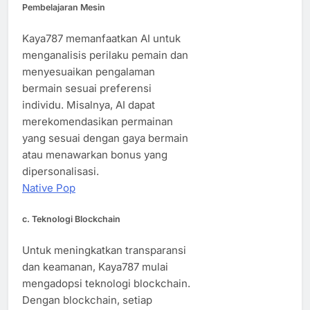
Pembelajaran Mesin
Kaya787 memanfaatkan AI untuk
menganalisis perilaku pemain dan
menyesuaikan pengalaman
bermain sesuai preferensi
individu. Misalnya, AI dapat
merekomendasikan permainan
yang sesuai dengan gaya bermain
atau menawarkan bonus yang
dipersonalisasi.
Native Pop
c. Teknologi Blockchain
Untuk meningkatkan transparansi
dan keamanan, Kaya787 mulai
mengadopsi teknologi blockchain.
Dengan blockchain, setiap