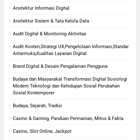
Arsitektur Informasi Digital
Arsitektur Sistem & Tata Kelola Data
Audit Digital & Monitoring Aktivitas
Audit Konten,Strategi UX,Pengelolaan Informasi,Standar
Antarmuka,Kualitas Layanan Digital
Brand Digital & Desain Pengalaman Pengguna
Budaya dan Masyarakat Transformasi Digital Sosiologi
Modern Teknologi dan Kehidupan Sosial Perubahan
Sosial Kontemporer
Budaya, Sejarah, Tradisi
Casino & Gaming, Panduan Permainan, Mitos & Fakta
Casino, Slot Online, Jackpot