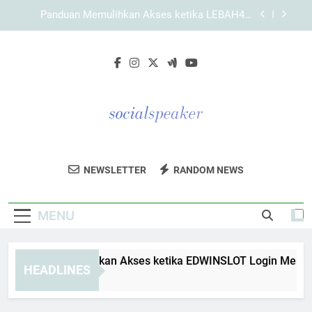
Skip
Panduan Memulihkan Akses Saat Login KAYA787
to
Mengalami Kendala
content
Panduan Menggunakan Bookmark untuk
Menyimpan Halaman KAYA787 Login
Panduan Memulihkan Akses ketika EDWINSLOT
Login Mengalami Kendala
Panduan Memulihkan Akses ketika LEBAH4D
Login Mengalami Kendala
Panduan Memulihkan Akses Saat Login KAYA787
Mengalami Kendala
Social Speaker
Tingkatkan Kehadiran Media Sosial Anda
Panduan Menggunakan Bookmark untuk
NEWSLETTER
RANDOM NEWS
Menyimpan Halaman KAYA787 Login
Dengan Layanan Pemasaran Dari Social
Speaker. Solusi Untuk Bisnis Modern.
MENU
nduan Memulihkan Akses ketika EDWINSLOT Login Mengalam
HEADLINES
Weeks Ago