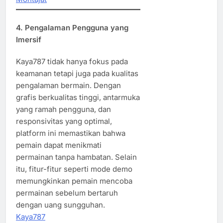
4. Pengalaman Pengguna yang
Imersif
Kaya787 tidak hanya fokus pada
keamanan tetapi juga pada kualitas
pengalaman bermain. Dengan
grafis berkualitas tinggi, antarmuka
yang ramah pengguna, dan
responsivitas yang optimal,
platform ini memastikan bahwa
pemain dapat menikmati
permainan tanpa hambatan. Selain
itu, fitur-fitur seperti mode demo
memungkinkan pemain mencoba
permainan sebelum bertaruh
dengan uang sungguhan.
Kaya787