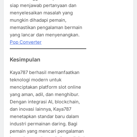
siap menjawab pertanyaan dan
menyelesaikan masalah yang
mungkin dihadapi pemain,
memastikan pengalaman bermain
yang lancar dan menyenangkan.
Pop Converter
Kesimpulan
Kaya787 berhasil memanfaatkan
teknologi modern untuk
menciptakan platform slot online
yang aman, adil, dan menghibur.
Dengan integrasi AI, blockchain,
dan inovasi lainnya, Kaya787
menetapkan standar baru dalam
industri permainan daring. Bagi
pemain yang mencari pengalaman