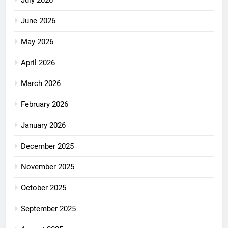
June 2026
May 2026
April 2026
March 2026
February 2026
January 2026
December 2025
November 2025
October 2025
September 2025