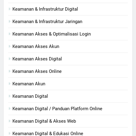
Keamanan & Infrastruktur Digital
Keamanan & Infrastruktur Jaringan
Keamanan Akses & Optimalisasi Login
Keamanan Akses Akun
Keamanan Akses Digital
Keamanan Akses Online
Keamanan Akun
Keamanan Digital
Keamanan Digital / Panduan Platform Online
Keamanan Digital & Akses Web
Keamanan Digital & Edukasi Online