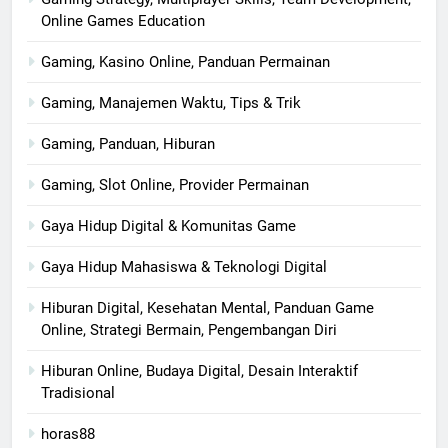
Online Games Education
Gaming, Kasino Online, Panduan Permainan
Gaming, Manajemen Waktu, Tips & Trik
Gaming, Panduan, Hiburan
Gaming, Slot Online, Provider Permainan
Gaya Hidup Digital & Komunitas Game
Gaya Hidup Mahasiswa & Teknologi Digital
Hiburan Digital, Kesehatan Mental, Panduan Game
Online, Strategi Bermain, Pengembangan Diri
Hiburan Online, Budaya Digital, Desain Interaktif
Tradisional
horas88