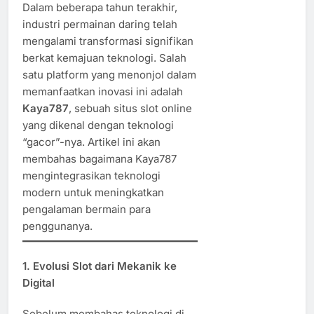
Dalam beberapa tahun terakhir,
industri permainan daring telah
mengalami transformasi signifikan
berkat kemajuan teknologi. Salah
satu platform yang menonjol dalam
memanfaatkan inovasi ini adalah
Kaya787
, sebuah situs slot online
yang dikenal dengan teknologi
“gacor”-nya. Artikel ini akan
membahas bagaimana Kaya787
mengintegrasikan teknologi
modern untuk meningkatkan
pengalaman bermain para
penggunanya.
1. Evolusi Slot dari Mekanik ke
Digital
Sebelum membahas teknologi di