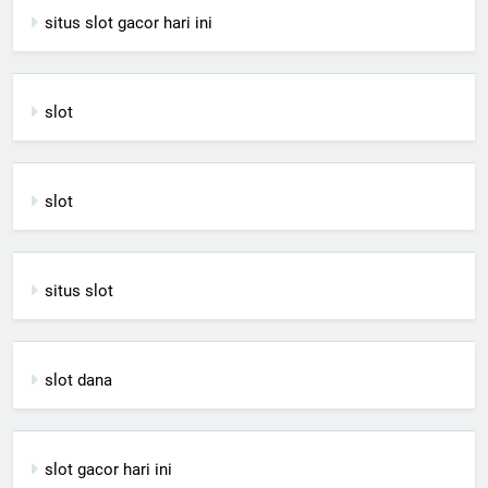
situs slot gacor hari ini
slot
slot
situs slot
slot dana
slot gacor hari ini