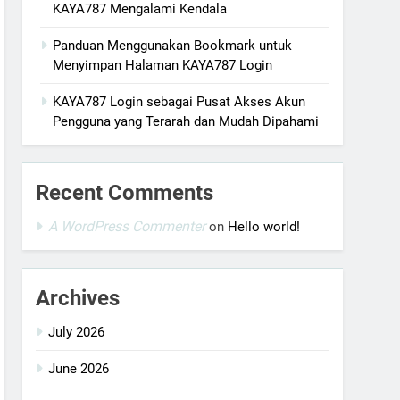
KAYA787 Mengalami Kendala
Panduan Menggunakan Bookmark untuk
Menyimpan Halaman KAYA787 Login
KAYA787 Login sebagai Pusat Akses Akun
Pengguna yang Terarah dan Mudah Dipahami
Recent Comments
A WordPress Commenter
on
Hello world!
Archives
July 2026
June 2026