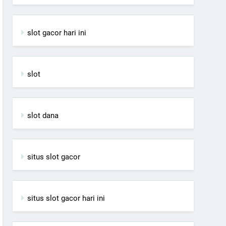
slot gacor hari ini
slot
slot dana
situs slot gacor
situs slot gacor hari ini