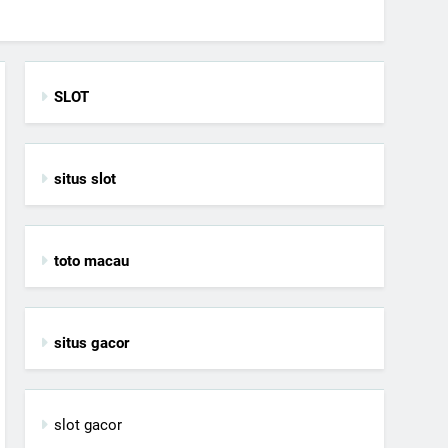
SLOT
situs slot
toto macau
situs gacor
slot gacor