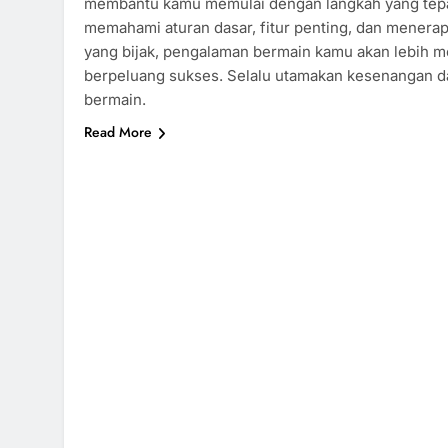
membantu kamu memulai dengan langkah yang tep
memahami aturan dasar, fitur penting, dan menerap
yang bijak, pengalaman bermain kamu akan lebih 
berpeluang sukses. Selalu utamakan kesenangan d
bermain.
Read More