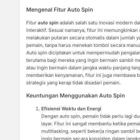
Mengenal Fitur Auto Spin
Fitur
auto spin
adalah salah satu inovasi modern d
interaktif. Sesuai namanya, fitur ini memungkinkan
melakukan putaran secara otomatis dalam jumlah y
pemain, tanpa harus menekan tombol secara manual
Auto spin diciptakan untuk mempermudah pengal
terutama bagi mereka yang ingin bermain sambil mel
atau ingin bermain dalam jangka waktu panjang tanp
memberikan kenyamanan, fitur ini juga membawa 
strategis yang kerap tidak disadari pemain.
Keuntungan Menggunakan Auto Spin
Efisiensi Waktu dan Energi
Dengan auto spin, pemain tidak perlu lagi d
layar. Fitur ini sangat membantu ketika pem
multitasking, seperti bekerja ringan sambil b
ingin bermain secara konsisten dalam jangka