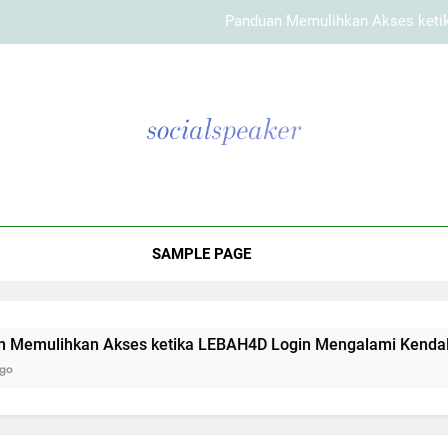
Panduan Memulihkan Akses keti
Panduan Memulihkan Akses Sa
Panduan Menggunakan Bookmark untu
Panduan Memulihkan Akses ketika
ial Speaker
Panduan Memulihkan Akses keti
n Kehadiran Media Sosial Anda Dengan Layanan Pemasaran Dari
Panduan Memulihkan Akses Sa
SAMPLE PAGE
Panduan Menggunakan Bookmark untu
kan Akses ketika LEBAH4D Login Mengalami Kendala