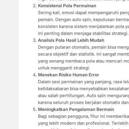
Konsistensi Pola Permainan
Sering kali, emosi dapat mempengaruhi pen
pemain. Dengan auto spin, keputusan bermai
konsisten karena sistem menjalankan pola ya
Ini penting dalam menjaga stabilitas strategi.
Analisis Pola Hasil Lebih Mudah
Dengan putaran otomatis, pemain bisa mengan
secara objektif dan statistik. Ini sangat me
yang senang membaca pola atau mencari m
untuk mengganti strategi.
Menekan Risiko Human Error
Dalam sesi permainan yang panjang, rasa lel
ketidaksabaran bisa menyebabkan kesalahan 
atau salah perhitungan. Auto spin menguran
karena seluruh proses berjalan otomatis dan 
Meningkatkan Pengalaman Bermain
Bagi sebagian pengguna, fitur ini memberik
yang lebih modern dan profesional. Terlebih 