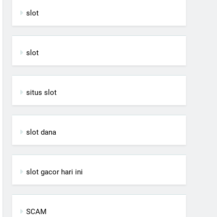
slot
slot
situs slot
slot dana
slot gacor hari ini
SCAM