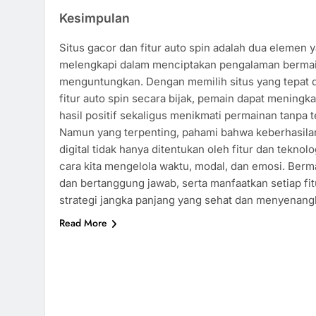
Kesimpulan
Situs gacor dan fitur auto spin adalah dua elemen y
melengkapi dalam menciptakan pengalaman bermai
menguntungkan. Dengan memilih situs yang tepat
fitur auto spin secara bijak, pemain dapat meningk
hasil positif sekaligus menikmati permainan tanpa 
Namun yang terpenting, pahami bahwa keberhasila
digital tidak hanya ditentukan oleh fitur dan teknolog
cara kita mengelola waktu, modal, dan emosi. Berm
dan bertanggung jawab, serta manfaatkan setiap f
strategi jangka panjang yang sehat dan menyenang
Read More