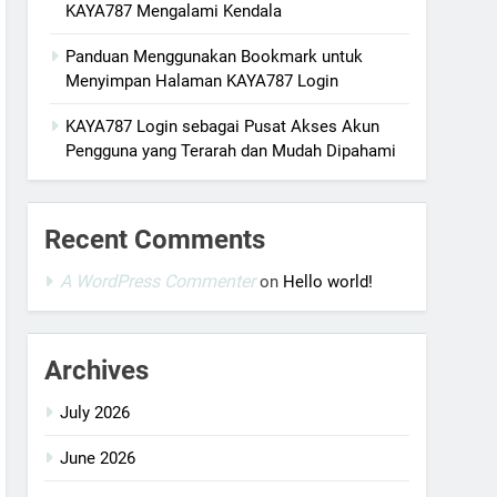
KAYA787 Mengalami Kendala
Panduan Menggunakan Bookmark untuk
Menyimpan Halaman KAYA787 Login
KAYA787 Login sebagai Pusat Akses Akun
Pengguna yang Terarah dan Mudah Dipahami
Recent Comments
A WordPress Commenter
on
Hello world!
Archives
July 2026
June 2026