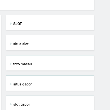
SLOT
situs slot
toto macau
situs gacor
slot gacor