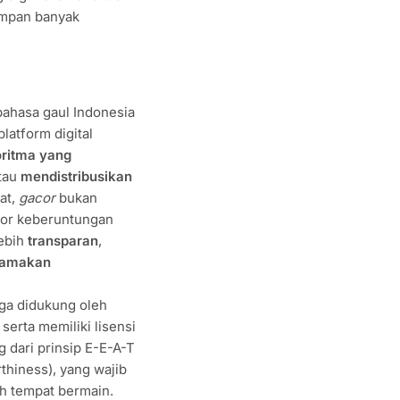
impan banyak
bahasa gaul Indonesia
platform digital
oritma yang
tau
mendistribusikan
at,
gacor
bukan
tor keberuntungan
lebih
transparan
,
amakan
ga didukung oleh
erta memiliki lisensi
g dari prinsip E-E-A-T
thiness), yang wajib
ih tempat bermain.