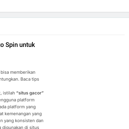
o Spin untuk
n bisa memberikan
tungkan. Baca tips
 istilah
“situs gacor”
pengguna platform
ada platform yang
gkat kemenangan yang
in yang konsisten dan
 digunakan di situs