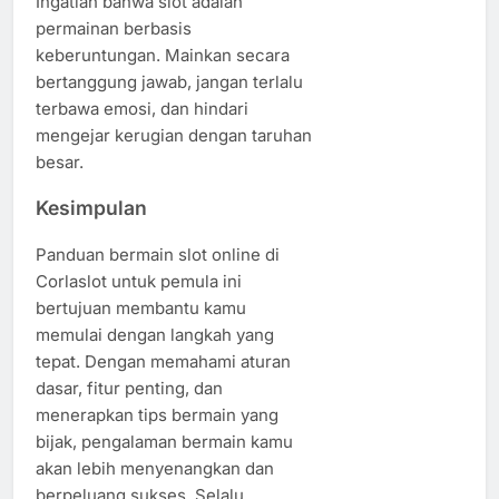
Ingatlah bahwa slot adalah
permainan berbasis
keberuntungan. Mainkan secara
bertanggung jawab, jangan terlalu
terbawa emosi, dan hindari
mengejar kerugian dengan taruhan
besar.
Kesimpulan
Panduan bermain slot online di
Corlaslot untuk pemula ini
bertujuan membantu kamu
memulai dengan langkah yang
tepat. Dengan memahami aturan
dasar, fitur penting, dan
menerapkan tips bermain yang
bijak, pengalaman bermain kamu
akan lebih menyenangkan dan
berpeluang sukses. Selalu