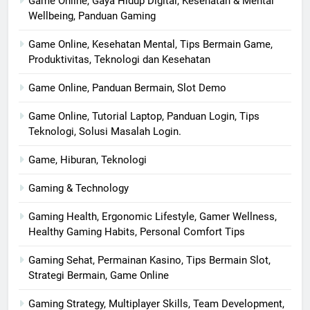
Game Online, Gaya Hidup Digital, Kesehatan & Mental
Wellbeing, Panduan Gaming
Game Online, Kesehatan Mental, Tips Bermain Game,
Produktivitas, Teknologi dan Kesehatan
Game Online, Panduan Bermain, Slot Demo
Game Online, Tutorial Laptop, Panduan Login, Tips
Teknologi, Solusi Masalah Login.
Game, Hiburan, Teknologi
Gaming & Technology
Gaming Health, Ergonomic Lifestyle, Gamer Wellness,
Healthy Gaming Habits, Personal Comfort Tips
Gaming Sehat, Permainan Kasino, Tips Bermain Slot,
Strategi Bermain, Game Online
Gaming Strategy, Multiplayer Skills, Team Development,