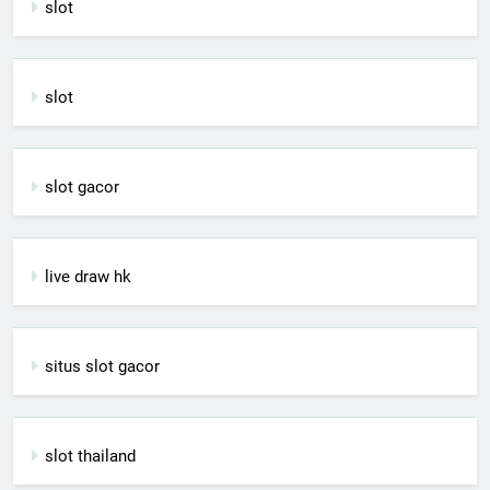
slot
slot
slot gacor
live draw hk
situs slot gacor
slot thailand