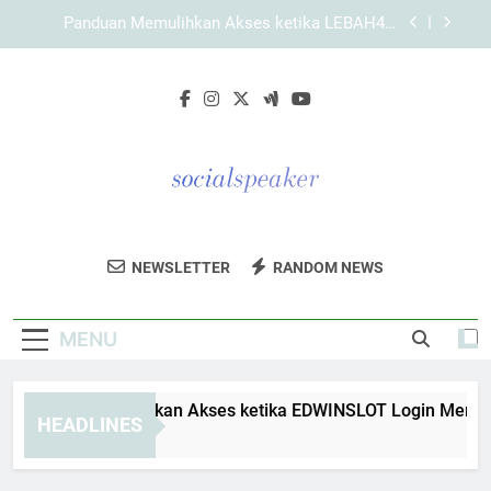
Skip
Panduan Memulihkan Akses Saat Login KAYA787
to
Mengalami Kendala
content
Panduan Menggunakan Bookmark untuk
Menyimpan Halaman KAYA787 Login
Panduan Memulihkan Akses ketika EDWINSLOT
Login Mengalami Kendala
Panduan Memulihkan Akses ketika LEBAH4D
Login Mengalami Kendala
Panduan Memulihkan Akses Saat Login KAYA787
Mengalami Kendala
Social Speaker
Tingkatkan Kehadiran Media Sosial Anda
Panduan Menggunakan Bookmark untuk
NEWSLETTER
RANDOM NEWS
Menyimpan Halaman KAYA787 Login
Dengan Layanan Pemasaran Dari Social
Speaker. Solusi Untuk Bisnis Modern.
MENU
nduan Memulihkan Akses ketika EDWINSLOT Login Mengalam
HEADLINES
Weeks Ago