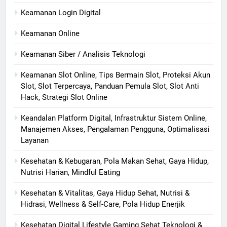
Keamanan Login Digital
Keamanan Online
Keamanan Siber / Analisis Teknologi
Keamanan Slot Online, Tips Bermain Slot, Proteksi Akun
Slot, Slot Terpercaya, Panduan Pemula Slot, Slot Anti
Hack, Strategi Slot Online
Keandalan Platform Digital, Infrastruktur Sistem Online,
Manajemen Akses, Pengalaman Pengguna, Optimalisasi
Layanan
Kesehatan & Kebugaran, Pola Makan Sehat, Gaya Hidup,
Nutrisi Harian, Mindful Eating
Kesehatan & Vitalitas, Gaya Hidup Sehat, Nutrisi &
Hidrasi, Wellness & Self-Care, Pola Hidup Enerjik
Kesehatan Digital Lifestyle Gaming Sehat Teknologi &