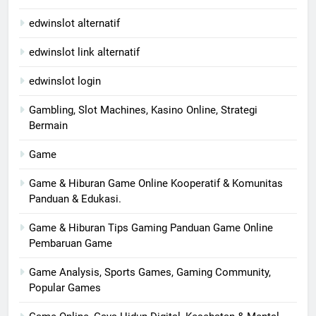
edwinslot alternatif
edwinslot link alternatif
edwinslot login
Gambling, Slot Machines, Kasino Online, Strategi
Bermain
Game
Game & Hiburan Game Online Kooperatif & Komunitas
Panduan & Edukasi.
Game & Hiburan Tips Gaming Panduan Game Online
Pembaruan Game
Game Analysis, Sports Games, Gaming Community,
Popular Games