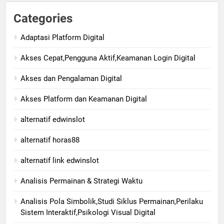
Categories
Adaptasi Platform Digital
Akses Cepat,Pengguna Aktif,Keamanan Login Digital
Akses dan Pengalaman Digital
Akses Platform dan Keamanan Digital
alternatif edwinslot
alternatif horas88
alternatif link edwinslot
Analisis Permainan & Strategi Waktu
Analisis Pola Simbolik,Studi Siklus Permainan,Perilaku
Sistem Interaktif,Psikologi Visual Digital