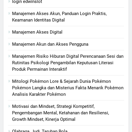
login edwinslot
Manajemen Akses Akun, Panduan Login Praktis,
Keamanan Identitas Digital
Manajemen Akses Digital
Manajemen Akun dan Akses Pengguna
Manajemen Risiko Hiburan Digital Perencanaan Sesi dan
Rutinitas Psikologi Pengambilan Keputusan Literasi
Produk Permainan Interaktif
Mitologi Pokémon Lore & Sejarah Dunia Pokémon
Pokémon Langka dan Misterius Fakta Menarik Pokémon
Analisis Karakter Pokémon
Motivasi dan Mindset, Strategi Kompetitif,
Pengembangan Mental, Ketahanan dan Resiliensi,
Growth Mindset, Kinerja Optimal
Olahraga, Judi, Taruhan Bola