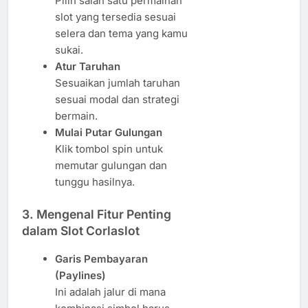
Pilih salah satu permainan
slot yang tersedia sesuai
selera dan tema yang kamu
sukai.
Atur Taruhan
Sesuaikan jumlah taruhan
sesuai modal dan strategi
bermain.
Mulai Putar Gulungan
Klik tombol spin untuk
memutar gulungan dan
tunggu hasilnya.
3. Mengenal Fitur Penting
dalam Slot Corlaslot
Garis Pembayaran
(Paylines)
Ini adalah jalur di mana