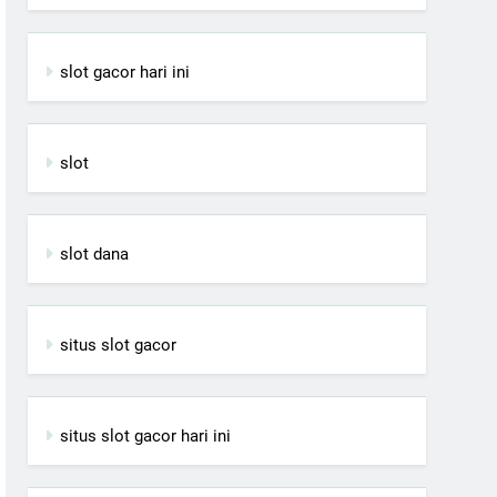
slot gacor hari ini
slot
slot dana
situs slot gacor
situs slot gacor hari ini