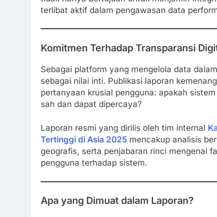
terlibat aktif dalam pengawasan data perfor
Komitmen Terhadap Transparansi Digit
Sebagai platform yang mengelola data dala
sebagai nilai inti. Publikasi laporan kemena
pertanyaan krusial pengguna: apakah sistem 
sah dan dapat dipercaya?
Laporan resmi yang dirilis oleh tim internal
Ka
Tertinggi di Asia 2025
mencakup analisis ber
geografis, serta penjabaran rinci mengenai 
pengguna terhadap sistem.
Apa yang Dimuat dalam Laporan?