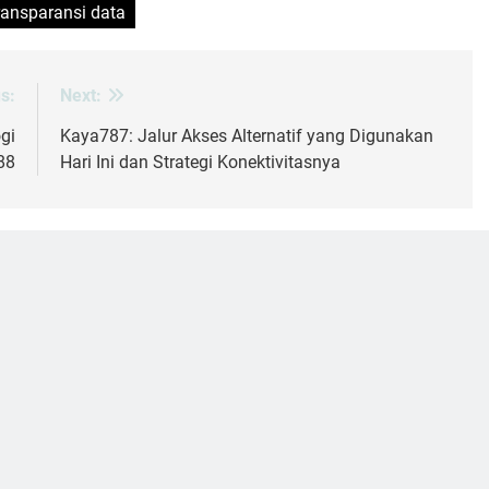
ransparansi data
s:
Next:
gi
Kaya787: Jalur Akses Alternatif yang Digunakan
88
Hari Ini dan Strategi Konektivitasnya