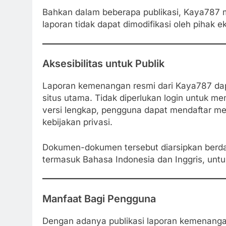
Bahkan dalam beberapa publikasi, Kaya787 
laporan tidak dapat dimodifikasi oleh pihak e
Aksesibilitas untuk Publik
Laporan kemenangan resmi dari Kaya787 dapa
situs utama. Tidak diperlukan login untuk 
versi lengkap, pengguna dapat mendaftar m
kebijakan privasi.
Dokumen-dokumen tersebut diarsipkan berda
termasuk Bahasa Indonesia dan Inggris, unt
Manfaat Bagi Pengguna
Dengan adanya publikasi laporan kemenang