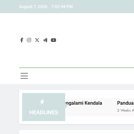
Skip
August 7, 2026
7:02:45 PM
to
content
Soc
Tingkatka
WINSLOT Login Mengalami Kendala
Panduan Memulihka
2 Weeks Ago
HEADLINES