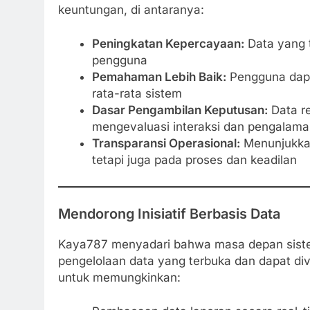
keuntungan, di antaranya:
Peningkatan Kepercayaan:
Data yang 
pengguna
Pemahaman Lebih Baik:
Pengguna dapa
rata-rata sistem
Dasar Pengambilan Keputusan:
Data re
mengevaluasi interaksi dan pengalaman
Transparansi Operasional:
Menunjukkan
tetapi juga pada proses dan keadilan
Mendorong Inisiatif Berbasis Data
Kaya787 menyadari bahwa masa depan sistem 
pengelolaan data yang terbuka dan dapat diver
untuk memungkinkan: