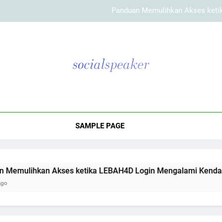
Panduan Memulihkan Akses keti
Panduan Memulihkan Akses Sa
Panduan Menggunakan Bookmark untu
Panduan Memulihkan Akses ketika
ial Speaker
Panduan Memulihkan Akses keti
n Kehadiran Media Sosial Anda Dengan Layanan Pemasaran Dari
Panduan Memulihkan Akses Sa
SAMPLE PAGE
Panduan Menggunakan Bookmark untu
n Akses ketika LEBAH4D Login Mengalami Kendala
Pan
2 We