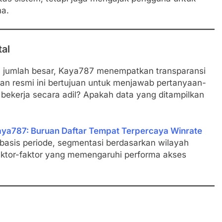
ma.
al
m jumlah besar, Kaya787 menempatkan transparansi
ngan resmi ini bertujuan untuk menjawab pertanyaan-
bekerja secara adil? Apakah data yang ditampilkan
ya787: Buruan Daftar Tempat Terpercaya Winrate
basis periode, segmentasi berdasarkan wilayah
faktor-faktor yang memengaruhi performa akses