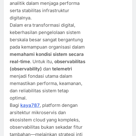
analitik dalam menjaga performa
serta stabilitas infrastruktur
digitalnya.
Dalam era transformasi digital,
keberhasilan pengelolaan sistem
berskala besar sangat bergantung
pada kemampuan organisasi dalam
memahami kondisi sistem secara
real-time
. Untuk itu,
observabilitas
(observability)
dan
telemetri
menjadi fondasi utama dalam
memastikan performa, keamanan,
dan reliabilitas sistem tetap
optimal.
Bagi
kaya787
, platform dengan
arsitektur mikroservis dan
ekosistem cloud yang kompleks,
observabilitas bukan sekadar fitur
tambahan—melainkan strategi inti