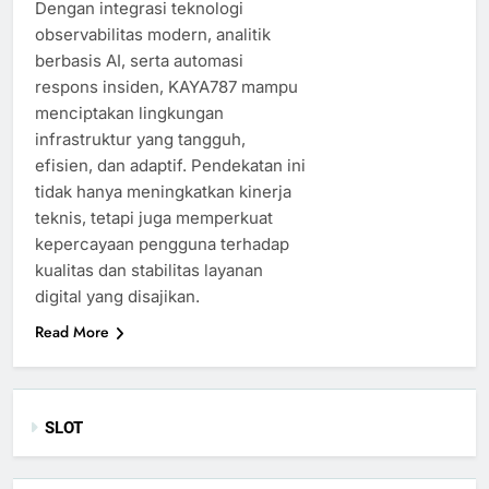
Dengan integrasi teknologi
observabilitas modern, analitik
berbasis AI, serta automasi
respons insiden, KAYA787 mampu
menciptakan lingkungan
infrastruktur yang tangguh,
efisien, dan adaptif. Pendekatan ini
tidak hanya meningkatkan kinerja
teknis, tetapi juga memperkuat
kepercayaan pengguna terhadap
kualitas dan stabilitas layanan
digital yang disajikan.
Read More
SLOT