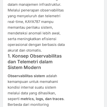
dalam manajemen infrastruktur.
Melalui penerapan observabilitas
yang menyeluruh dan telemetri
real-time, KAYA787 mampu
memantau perilaku sistem,
mendeteksi anomali lebih awal,
serta meningkatkan efisiensi
operasional dengan berbasis data
akurat dan otomatis.
1. Konsep Observabilitas
dan Telemetri dalam
Sistem Modern
Observabilitas sistem
adalah
kemampuan untuk memahami
kondisi internal suatu sistem
melalui data yang dihasilkan,
seperti
metrics, logs, dan traces
.
Berbeda dari monitoring