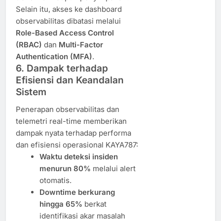
Selain itu, akses ke dashboard
observabilitas dibatasi melalui
Role-Based Access Control
(RBAC)
dan
Multi-Factor
Authentication (MFA)
.
6. Dampak terhadap
Efisiensi dan Keandalan
Sistem
Penerapan observabilitas dan
telemetri real-time memberikan
dampak nyata terhadap performa
dan efisiensi operasional KAYA787:
Waktu deteksi insiden
menurun 80%
melalui alert
otomatis.
Downtime berkurang
hingga 65%
berkat
identifikasi akar masalah