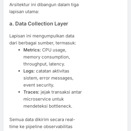
Arsitektur ini dibangun dalam tiga
lapisan utama:
a. Data Collection Layer
Lapisan ini mengumpulkan data
dari berbagai sumber, termasuk:
Metrics:
CPU usage,
memory consumption,
throughput, latency.
Logs:
catatan aktivitas
sistem, error messages,
event security.
Traces:
jejak transaksi antar
microservice untuk
mendeteksi bottleneck.
Semua data dikirim secara real-
time ke pipeline observabilitas