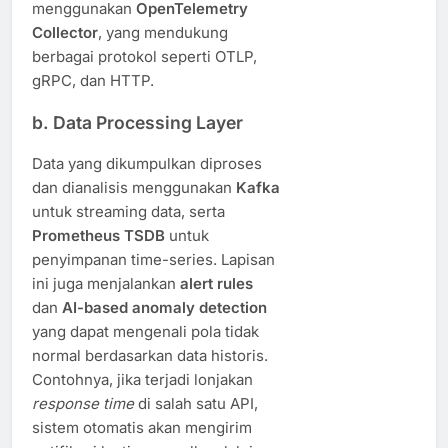
menggunakan
OpenTelemetry
Collector
, yang mendukung
berbagai protokol seperti OTLP,
gRPC, dan HTTP.
b. Data Processing Layer
Data yang dikumpulkan diproses
dan dianalisis menggunakan
Kafka
untuk streaming data, serta
Prometheus TSDB
untuk
penyimpanan time-series. Lapisan
ini juga menjalankan
alert rules
dan
AI-based anomaly detection
yang dapat mengenali pola tidak
normal berdasarkan data historis.
Contohnya, jika terjadi lonjakan
response time
di salah satu API,
sistem otomatis akan mengirim