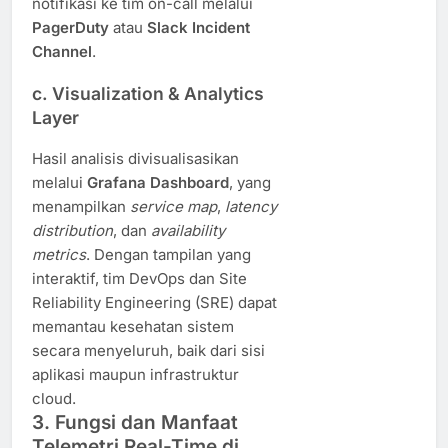
notifikasi ke tim on-call melalui
PagerDuty
atau
Slack Incident
Channel
.
c. Visualization & Analytics
Layer
Hasil analisis divisualisasikan
melalui
Grafana Dashboard
, yang
menampilkan
service map
,
latency
distribution
, dan
availability
metrics
. Dengan tampilan yang
interaktif, tim DevOps dan Site
Reliability Engineering (SRE) dapat
memantau kesehatan sistem
secara menyeluruh, baik dari sisi
aplikasi maupun infrastruktur
cloud.
3. Fungsi dan Manfaat
Telemetri Real-Time di