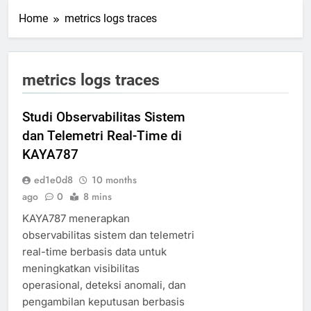
Home
metrics logs traces
metrics logs traces
Studi Observabilitas Sistem
dan Telemetri Real-Time di
KAYA787
ed1e0d8
10 months
ago
0
8 mins
KAYA787 menerapkan
observabilitas sistem dan telemetri
real-time berbasis data untuk
meningkatkan visibilitas
operasional, deteksi anomali, dan
pengambilan keputusan berbasis