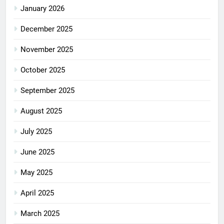
January 2026
December 2025
November 2025
October 2025
September 2025
August 2025
July 2025
June 2025
May 2025
April 2025
March 2025