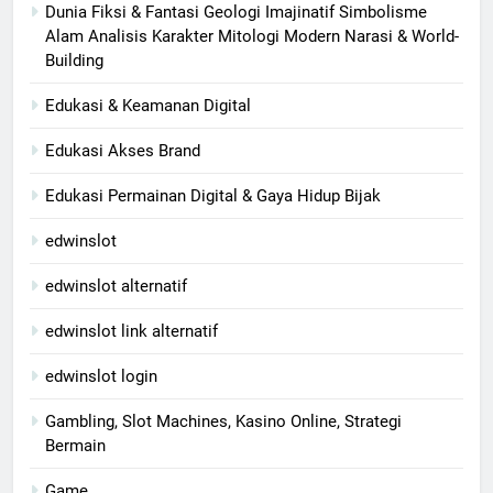
Dunia Fiksi & Fantasi Geologi Imajinatif Simbolisme
Alam Analisis Karakter Mitologi Modern Narasi & World-
Building
Edukasi & Keamanan Digital
Edukasi Akses Brand
Edukasi Permainan Digital & Gaya Hidup Bijak
edwinslot
edwinslot alternatif
edwinslot link alternatif
edwinslot login
Gambling, Slot Machines, Kasino Online, Strategi
Bermain
Game