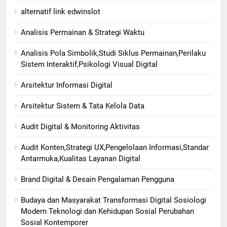
alternatif link edwinslot
Analisis Permainan & Strategi Waktu
Analisis Pola Simbolik,Studi Siklus Permainan,Perilaku
Sistem Interaktif,Psikologi Visual Digital
Arsitektur Informasi Digital
Arsitektur Sistem & Tata Kelola Data
Audit Digital & Monitoring Aktivitas
Audit Konten,Strategi UX,Pengelolaan Informasi,Standar
Antarmuka,Kualitas Layanan Digital
Brand Digital & Desain Pengalaman Pengguna
Budaya dan Masyarakat Transformasi Digital Sosiologi
Modern Teknologi dan Kehidupan Sosial Perubahan
Sosial Kontemporer