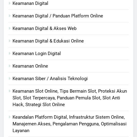
Keamanan Digital
Keamanan Digital / Panduan Platform Online
Keamanan Digital & Akses Web
Keamanan Digital & Edukasi Online
Keamanan Login Digital
Keamanan Online
Keamanan Siber / Analisis Teknologi
Keamanan Slot Online, Tips Bermain Slot, Proteksi Akun
Slot, Slot Terpercaya, Panduan Pemula Slot, Slot Anti
Hack, Strategi Slot Online
Keandalan Platform Digital, Infrastruktur Sistem Online,
Manajemen Akses, Pengalaman Pengguna, Optimalisasi
Layanan