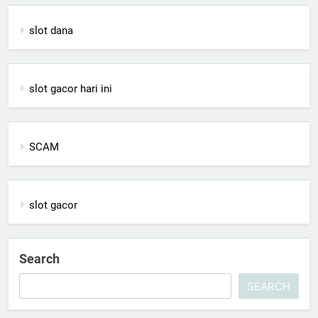
slot dana
slot gacor hari ini
SCAM
slot gacor
Search
SEARCH