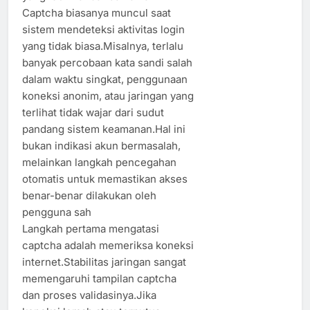
Captcha biasanya muncul saat
sistem mendeteksi aktivitas login
yang tidak biasa.Misalnya, terlalu
banyak percobaan kata sandi salah
dalam waktu singkat, penggunaan
koneksi anonim, atau jaringan yang
terlihat tidak wajar dari sudut
pandang sistem keamanan.Hal ini
bukan indikasi akun bermasalah,
melainkan langkah pencegahan
otomatis untuk memastikan akses
benar-benar dilakukan oleh
pengguna sah
Langkah pertama mengatasi
captcha adalah memeriksa koneksi
internet.Stabilitas jaringan sangat
memengaruhi tampilan captcha
dan proses validasinya.Jika