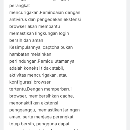
perangkat
mencurigakan.Pemindaian dengan
antivirus dan pengecekan ekstensi
browser akan membantu
memastikan lingkungan login
bersih dan aman
Kesimpulannya, captcha bukan
hambatan melainkan
perlindungan.Pemicu utamanya
adalah koneksi tidak stabil,
aktivitas mencurigakan, atau
konfigurasi browser
tertentu.Dengan memperbarui
browser, membersihkan cache,
menonaktifkan ekstensi
pengganggu, memastikan jaringan
aman, serta menjaga perangkat
tetap bersih, pengguna dapat