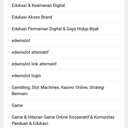
Edukasi & Keamanan Digital
Edukasi Akses Brand
Edukasi Permainan Digital & Gaya Hidup Bijak
edwinslot
edwinslot alternatif
edwinslot link alternatif
edwinslot login
Gambling, Slot Machines, Kasino Online, Strategi
Bermain
Game
Game & Hiburan Game Online Kooperatif & Komunitas
Panduan & Edukasi.