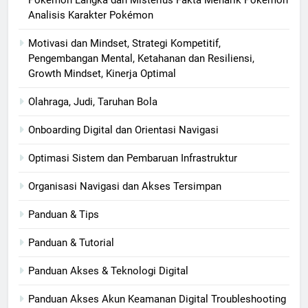
Pokémon Langka dan Misterius Fakta Menarik Pokémon
Analisis Karakter Pokémon
Motivasi dan Mindset, Strategi Kompetitif,
Pengembangan Mental, Ketahanan dan Resiliensi,
Growth Mindset, Kinerja Optimal
Olahraga, Judi, Taruhan Bola
Onboarding Digital dan Orientasi Navigasi
Optimasi Sistem dan Pembaruan Infrastruktur
Organisasi Navigasi dan Akses Tersimpan
Panduan & Tips
Panduan & Tutorial
Panduan Akses & Teknologi Digital
Panduan Akses Akun Keamanan Digital Troubleshooting