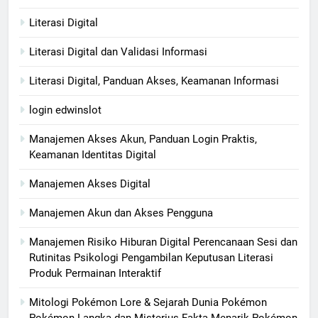
Literasi Digital
Literasi Digital dan Validasi Informasi
Literasi Digital, Panduan Akses, Keamanan Informasi
login edwinslot
Manajemen Akses Akun, Panduan Login Praktis,
Keamanan Identitas Digital
Manajemen Akses Digital
Manajemen Akun dan Akses Pengguna
Manajemen Risiko Hiburan Digital Perencanaan Sesi dan
Rutinitas Psikologi Pengambilan Keputusan Literasi
Produk Permainan Interaktif
Mitologi Pokémon Lore & Sejarah Dunia Pokémon