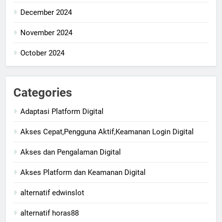
December 2024
November 2024
October 2024
Categories
Adaptasi Platform Digital
Akses Cepat,Pengguna Aktif,Keamanan Login Digital
Akses dan Pengalaman Digital
Akses Platform dan Keamanan Digital
alternatif edwinslot
alternatif horas88