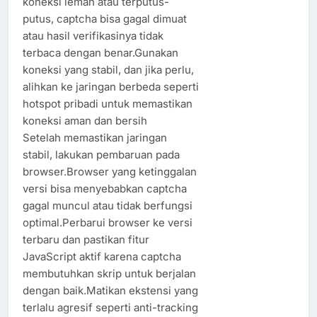
koneksi lemah atau terputus-
putus, captcha bisa gagal dimuat
atau hasil verifikasinya tidak
terbaca dengan benar.Gunakan
koneksi yang stabil, dan jika perlu,
alihkan ke jaringan berbeda seperti
hotspot pribadi untuk memastikan
koneksi aman dan bersih
Setelah memastikan jaringan
stabil, lakukan pembaruan pada
browser.Browser yang ketinggalan
versi bisa menyebabkan captcha
gagal muncul atau tidak berfungsi
optimal.Perbarui browser ke versi
terbaru dan pastikan fitur
JavaScript aktif karena captcha
membutuhkan skrip untuk berjalan
dengan baik.Matikan ekstensi yang
terlalu agresif seperti anti-tracking